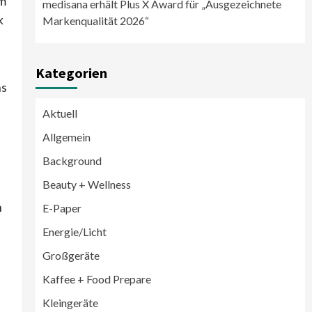
im
medisana erhält Plus X Award für „Ausgezeichnete
k
Markenqualität 2026“
Kategorien
ns
Aktuell
Allgemein
Background
Beauty + Wellness
n
E-Paper
Energie/Licht
Großgeräte
Großgeräte
Wirtschaft
Kaffee + Food Prepare
LG feiert 10 Jahre InstaView
Kühl-/Gefrierkombinationen
Kleingeräte
3