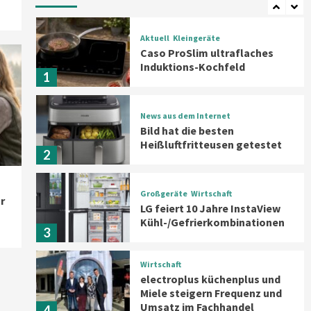
Aktuell
Kleingeräte
Caso ProSlim ultraflaches
Induktions-Kochfeld
1
News aus dem Internet
Bild hat die besten
Heißluftfritteusen getestet
2
Großgeräte
Wirtschaft
r
LG feiert 10 Jahre InstaView
Kühl-/Gefrierkombinationen
3
Wirtschaft
electroplus küchenplus und
Miele steigern Frequenz und
Umsatz im Fachhandel
4