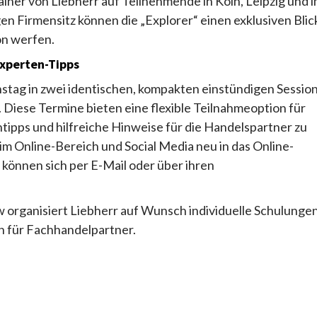
ainer von Liebherr auf Teilnehmende in Köln, Leipzig und 
 Firmensitz können die „Explorer“ einen exklusiven Blic
on werfen.
Experten-Tipps
stag in zwei identischen, kompakten einstündigen Sessio
 Diese Termine bieten eine flexible Teilnahmeoption für
tipps und hilfreiche Hinweise für die Handelspartner zu
Online-Bereich und Social Media neu in das Online-
nnen sich per E-Mail oder über ihren
 organisiert Liebherr auf Wunsch individuelle Schulunge
n für Fachhandelpartner.