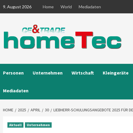
Skip
9. August 2026
Home
World
Mediadaten
to
content
Personen
Unternehmen
Wirtschaft
Kleingeräte
Mediadaten
HOME
2025
APRIL
30
LIEBHERR-SCHULUNGSANGEBOTE 2025 FÜR D
Aktuell
Unternehmen