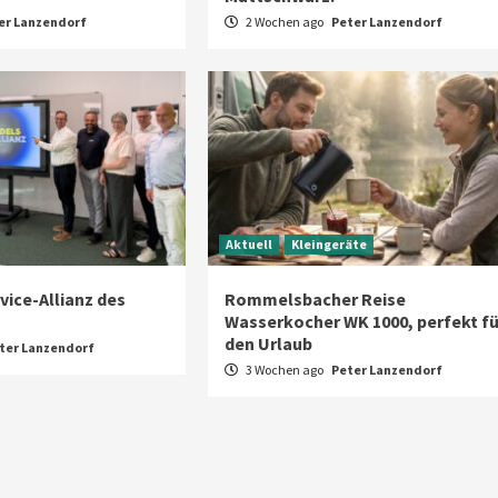
er Lanzendorf
2 Wochen ago
Peter Lanzendorf
Aktuell
Kleingeräte
rvice-Allianz des
Rommelsbacher Reise
Wasserkocher WK 1000, perfekt fü
den Urlaub
ter Lanzendorf
3 Wochen ago
Peter Lanzendorf