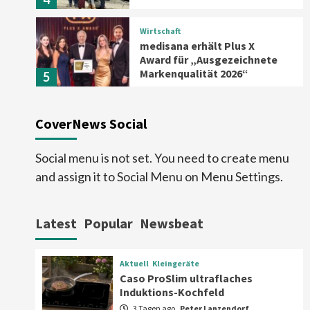
Wirtschaft
medisana erhält Plus X
Award für „Ausgezeichnete
Markenqualität 2026“
5
Smart Living
Top Story
CoverNews Social
Verbraucher setzen immer
mehr auf Klimageräte und
Ventilatoren
6
Social menu is not set. You need to create menu
and assign it to Social Menu on Menu Settings.
Aktuell
Großgeräte
Xiaomi bringt drei neue Mijia
Haushaltsgeräte mit Early
Latest
Popular
Newsbeat
Bird Angeboten
7
Aktuell
Kleingeräte
Aktuell
Kleingeräte
Caso ProSlim ultraflaches
Caso ProSlim ultraflaches
Induktions-Kochfeld
Induktions-Kochfeld
1
3 Tagen ago
Peter Lanzendorf