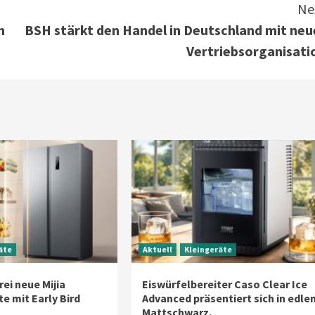
Ne
m
BSH stärkt den Handel in Deutschland mit neu
Vertriebsorganisati
äte
Aktuell
Kleingeräte
rei neue Mijia
Eiswürfelbereiter Caso Clear Ice
e mit Early Bird
Advanced präsentiert sich in edle
Mattschwarz.