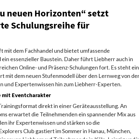
 neuen Horizonten“ setzt
te Schulungsreihe für
ft mit dem Fachhandel und bietet umfassende
ein essenzieller Baustein. Daher führt Liebherr auch in
reichen Online- und Präsenz-Schulungen fort. Es steht ein
ührt mit dem neuen Stufenmodell über den Lernweg von de
n und Expertenwissen hin zum Liebherr-Experten.
e mit Eventcharakter
 Trainingsformat direkt in einer Geräteausstellung. An
ms erwartet die Teilnehmenden ein spannender Mix aus
len ihr Expertenwissen und stärken so die
plorers Club gastiert im Sommer in Hanau, München,