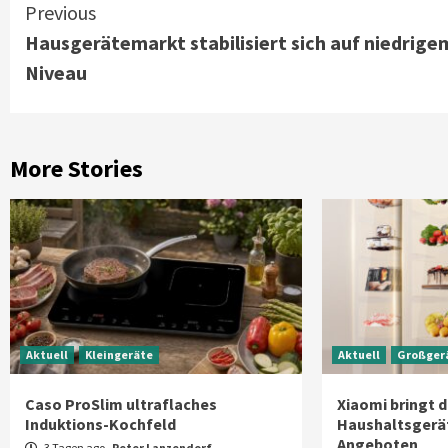
Continue
Previous
Hausgerätemarkt stabilisiert sich auf niedrige
Reading
Niveau
More Stories
Aktuell
Kleingeräte
Aktuell
Großger
Caso ProSlim ultraflaches
Xiaomi bringt d
Induktions-Kochfeld
Haushaltsgerät
Angeboten
3 Tagen ago
Peter Lanzendorf