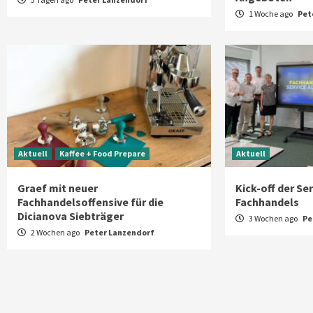
1 Woche ago
Pet
Aktuell
Kaffee + Food Prepare
Aktuell
Graef mit neuer
Kick-off der Se
Fachhandelsoffensive für die
Fachhandels
Dicianova Siebträger
3 Wochen ago
Pe
2 Wochen ago
Peter Lanzendorf