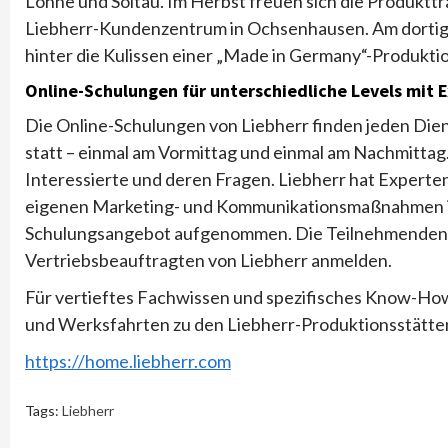
Löhne und Soltau. Im Herbst freuen sich die Produkttr
Liebherr-Kundenzentrum in Ochsenhausen. Am dortigen
hinter die Kulissen einer „Made in Germany“-Produkti
Online-Schulungen für unterschiedliche Levels mit 
Die Online-Schulungen von Liebherr finden jeden Dien
statt – einmal am Vormittag und einmal am Nachmittag.
Interessierte und deren Fragen. Liebherr hat Experten
eigenen Marketing- und Kommunikationsmaßnahmen im 
Schulungsangebot aufgenommen. Die Teilnehmenden kö
Vertriebsbeauftragten von Liebherr anmelden.
Für vertieftes Fachwissen und spezifisches Know-How
und Werksfahrten zu den Liebherr-Produktionsstätte
https://home.liebherr.com
Tags:
Liebherr