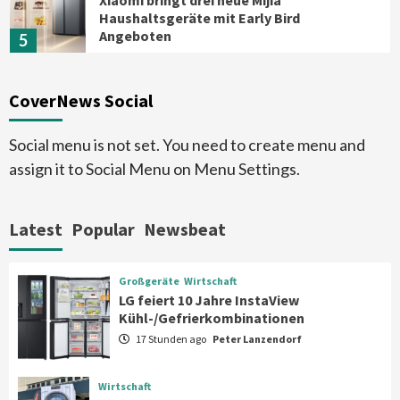
Haushaltsgeräte mit Early Bird
Angeboten
5
Großgeräte
CoverNews Social
Bauknecht MattProtect
Induktionskochfeld mit neuer
Oberfläche
6
Social menu is not set. You need to create menu and
assign it to Social Menu on Menu Settings.
Background
Smart Living
Reolink-Studie: Bei der Heimsicherheit
zählen Zuverlässigkeit und Qualität
Latest
Popular
Newsbeat
statt Feature-Flut
7
Großgeräte
Wirtschaft
Großgeräte
Wirtschaft
LG feiert 10 Jahre InstaView
LG feiert 10 Jahre InstaView
Kühl-/Gefrierkombinationen
Kühl-/Gefrierkombinationen
1
17 Stunden ago
Peter Lanzendorf
Wirtschaft
Wirtschaft
electroplus küchenplus und Miele