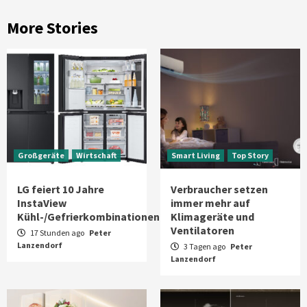
More Stories
Großgeräte
Wirtschaft
Smart Living
Top Story
LG feiert 10 Jahre
Verbraucher setzen
InstaView
immer mehr auf
Kühl-/Gefrierkombinationen
Klimageräte und
Ventilatoren
17 Stunden ago
Peter
Lanzendorf
3 Tagen ago
Peter
Lanzendorf