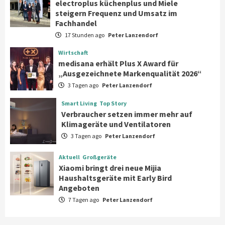
electroplus küchenplus und Miele
steigern Frequenz und Umsatz im
steigern Frequenz und Umsatz im
Fachhandel
2
Fachhandel
17 Stunden ago
Peter Lanzendorf
Wirtschaft
Wirtschaft
medisana erhält Plus X Award für
medisana erhält Plus X Award für
„Ausgezeichnete Markenqualität 2026“
„Ausgezeichnete Markenqualität 2026“
3
3 Tagen ago
Peter Lanzendorf
Smart Living
Top Story
Smart Living
Top Story
Verbraucher setzen immer mehr auf
Verbraucher setzen immer mehr auf
Klimageräte und Ventilatoren
Klimageräte und Ventilatoren
4
3 Tagen ago
Peter Lanzendorf
Aktuell
Großgeräte
Aktuell
Großgeräte
Xiaomi bringt drei neue Mijia
Xiaomi bringt drei neue Mijia
Haushaltsgeräte mit Early Bird
Haushaltsgeräte mit Early Bird
Angeboten
Angeboten
5
7 Tagen ago
Peter Lanzendorf
Großgeräte
Bauknecht MattProtect