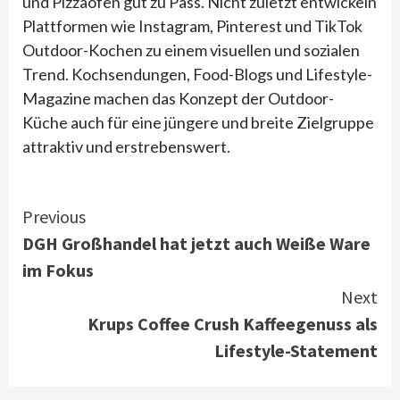
und Pizzaofen gut zu Pass. Nicht zuletzt entwickeln
Plattformen wie Instagram, Pinterest und TikTok
Outdoor-Kochen zu einem visuellen und sozialen
Trend. Kochsendungen, Food-Blogs und Lifestyle-
Magazine machen das Konzept der Outdoor-
Küche auch für eine jüngere und breite Zielgruppe
attraktiv und erstrebenswert.
Continue
Previous
DGH Großhandel hat jetzt auch Weiße Ware
Reading
im Fokus
Next
Krups Coffee Crush Kaffeegenuss als
Lifestyle-Statement