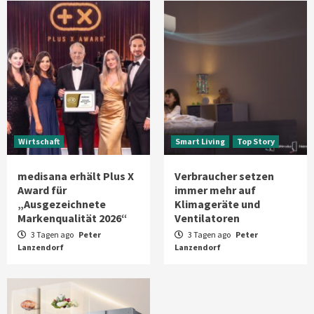
Wirtschaft
Smart Living
Top Story
medisana erhält Plus X
Verbraucher setzen
Award für
immer mehr auf
„Ausgezeichnete
Klimageräte und
Markenqualität 2026“
Ventilatoren
3 Tagen ago
Peter
3 Tagen ago
Peter
Lanzendorf
Lanzendorf