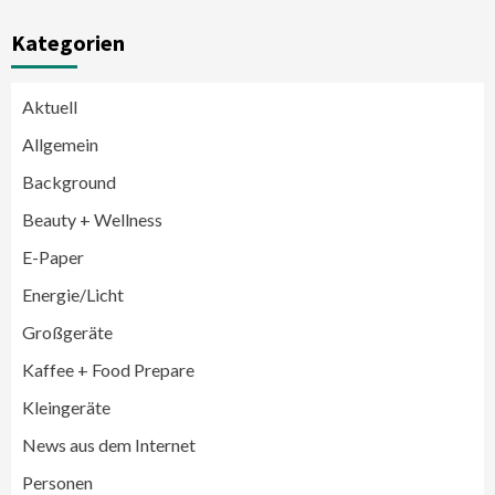
Kategorien
Aktuell
Allgemein
Background
Beauty + Wellness
E-Paper
Energie/Licht
Großgeräte
Wirtschaft
Kaffee + Food Prepare
medisana erhält Plus X Award für
„Ausgezeichnete Markenqualität 2026“
Kleingeräte
3
News aus dem Internet
Personen
Smart Living
Top Story