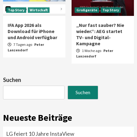
Top Story
Wirtschaft
Großgeräte
Top Story
IFA App 2026 als
„Nur fast sauber? Nie
Download für iPhone
wieder.“: AEG startet
und Android verfügbar
TV- und Digital-
Kampagne
7 Tagen ago
Peter
Lanzendorf
1 Woche ago
Peter
Lanzendorf
Suchen
Suchen
Neueste Beiträge
LG feiert 10 Jahre InstaView