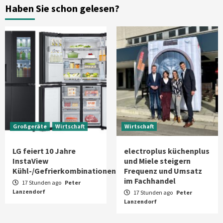
Haben Sie schon gelesen?
Induktionskochfeld mit neuer
Oberfläche
6
Background
Smart Living
Reolink-Studie: Bei der Heimsicherheit
zählen Zuverlässigkeit und Qualität
statt Feature-Flut
7
Großgeräte
Wirtschaft
Wirtschaft
LG feiert 10 Jahre
electroplus küchenplus
InstaView
und Miele steigern
Kühl-/Gefrierkombinationen
Frequenz und Umsatz
im Fachhandel
17 Stunden ago
Peter
Lanzendorf
17 Stunden ago
Peter
Lanzendorf