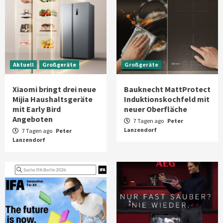
Aktuell
Großgeräte
Großgeräte
Xiaomi bringt drei neue
Bauknecht MattProtect
Mijia Haushaltsgeräte
Induktionskochfeld mit
mit Early Bird
neuer Oberfläche
Angeboten
7 Tagen ago
Peter
Lanzendorf
7 Tagen ago
Peter
Lanzendorf