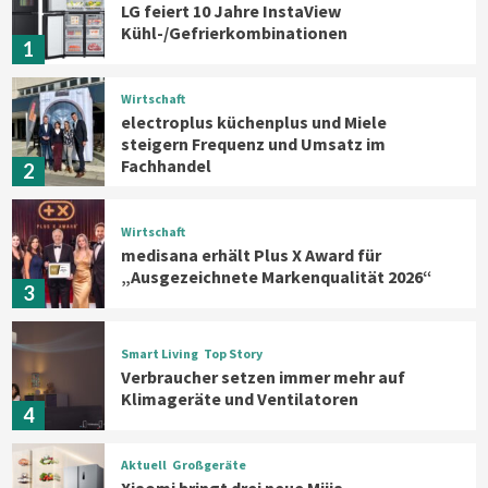
LG feiert 10 Jahre InstaView
Kühl-/Gefrierkombinationen
1
Wirtschaft
electroplus küchenplus und Miele
steigern Frequenz und Umsatz im
Fachhandel
2
Wirtschaft
medisana erhält Plus X Award für
„Ausgezeichnete Markenqualität 2026“
3
Smart Living
Top Story
Verbraucher setzen immer mehr auf
Klimageräte und Ventilatoren
4
Aktuell
Großgeräte
Xiaomi bringt drei neue Mijia