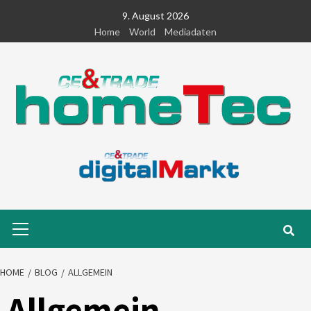
Skip
9. August 2026
to
Home
World
Mediadaten
content
Primary
Menu
HOME
BLOG
ALLGEMEIN
Allgemein