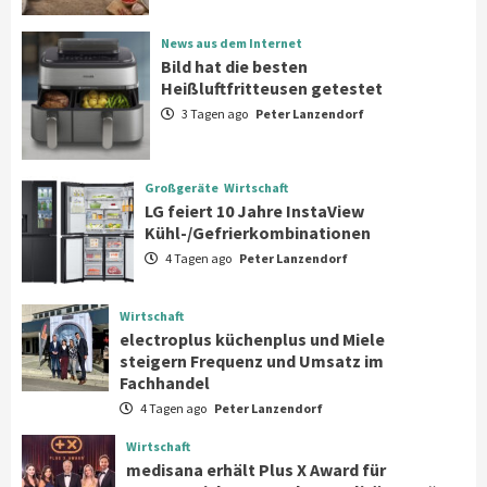
News aus dem Internet
News aus dem Internet
Bild hat die besten Heißluftfritteusen
Bild hat die besten
getestet
Heißluftfritteusen getestet
2
3 Tagen ago
Peter Lanzendorf
Großgeräte
Wirtschaft
LG feiert 10 Jahre InstaView
Großgeräte
Wirtschaft
Kühl-/Gefrierkombinationen
LG feiert 10 Jahre InstaView
3
Kühl-/Gefrierkombinationen
4 Tagen ago
Peter Lanzendorf
Wirtschaft
electroplus küchenplus und Miele
steigern Frequenz und Umsatz im
Wirtschaft
Fachhandel
4
electroplus küchenplus und Miele
steigern Frequenz und Umsatz im
Fachhandel
Wirtschaft
4 Tagen ago
Peter Lanzendorf
medisana erhält Plus X Award für
„Ausgezeichnete Markenqualität 2026“
Wirtschaft
5
medisana erhält Plus X Award für