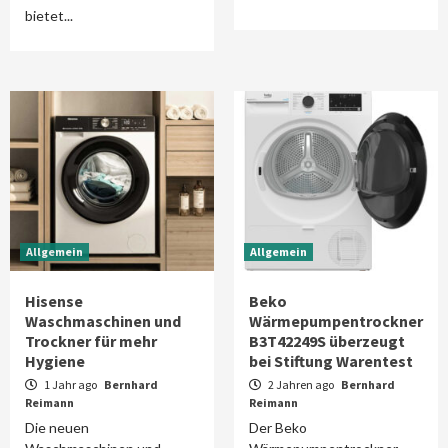
bietet...
Allgemein
Allgemein
Hisense
Beko
Waschmaschinen und
Wärmepumpentrockner
Trockner für mehr
B3T42249S überzeugt
Hygiene
bei Stiftung Warentest
1 Jahr ago
Bernhard
2 Jahren ago
Bernhard
Reimann
Reimann
Die neuen
Der Beko