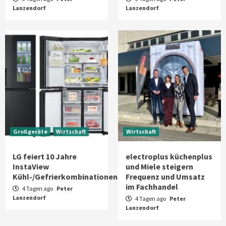
Lanzendorf
Lanzendorf
Großgeräte
Wirtschaft
Wirtschaft
LG feiert 10 Jahre
electroplus küchenplus
InstaView
und Miele steigern
Kühl-/Gefrierkombinationen
Frequenz und Umsatz
im Fachhandel
4 Tagen ago
Peter
Lanzendorf
4 Tagen ago
Peter
Lanzendorf