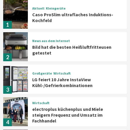
Aktuell
Kleingeräte
Caso ProSlim ultraflaches Induktions-
Kochfeld
1
News aus dem Internet
Bild hat die besten Heißluftfritteusen
getestet
2
Großgeräte
Wirtschaft
LG feiert 10 Jahre InstaView
Kühl-/Gefrierkombinationen
3
Wirtschaft
electroplus küchenplus und Miele
steigern Frequenz und Umsatz im
Fachhandel
4