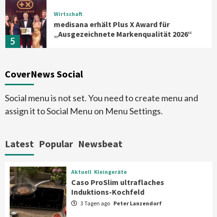
Wirtschaft
medisana erhält Plus X Award für
„Ausgezeichnete Markenqualität 2026“
5
Smart Living
Top Story
CoverNews Social
Verbraucher setzen immer mehr auf
Klimageräte und Ventilatoren
6
Social menu is not set. You need to create menu and
assign it to Social Menu on Menu Settings.
Aktuell
Großgeräte
Xiaomi bringt drei neue Mijia
Haushaltsgeräte mit Early Bird
Latest
Popular
Newsbeat
Angeboten
7
Aktuell
Kleingeräte
Aktuell
Kleingeräte
Caso ProSlim ultraflaches
Caso ProSlim ultraflaches Induktions-
Induktions-Kochfeld
Kochfeld
1
3 Tagen ago
Peter Lanzendorf