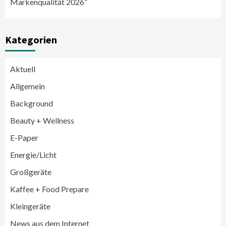
Markenqualität 2026“
Kategorien
Aktuell
Allgemein
Background
Beauty + Wellness
E-Paper
Energie/Licht
Großgeräte
Großgeräte
Wirtschaft
Kaffee + Food Prepare
LG feiert 10 Jahre InstaView
Kühl-/Gefrierkombinationen
Kleingeräte
3
News aus dem Internet