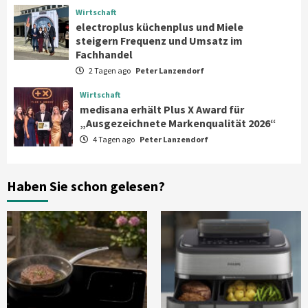
steigern Frequenz und Umsatz im
Wirtschaft
Fachhandel
4
electroplus küchenplus und Miele
steigern Frequenz und Umsatz im
Fachhandel
Wirtschaft
2 Tagen ago
Peter Lanzendorf
medisana erhält Plus X Award für
„Ausgezeichnete Markenqualität 2026“
Wirtschaft
5
medisana erhält Plus X Award für
„Ausgezeichnete Markenqualität 2026“
4 Tagen ago
Peter Lanzendorf
Smart Living
Top Story
Verbraucher setzen immer mehr auf
Klimageräte und Ventilatoren
6
Haben Sie schon gelesen?
Aktuell
Großgeräte
Xiaomi bringt drei neue Mijia
Haushaltsgeräte mit Early Bird
Angeboten
7