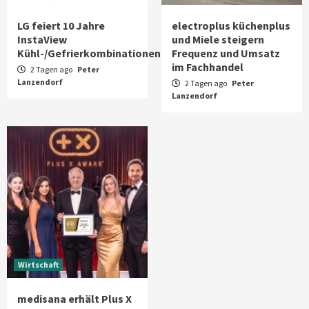
LG feiert 10 Jahre
electroplus küchenplus
InstaView
und Miele steigern
Kühl-/Gefrierkombinationen
Frequenz und Umsatz
im Fachhandel
2 Tagen ago
Peter
Lanzendorf
2 Tagen ago
Peter
Lanzendorf
Wirtschaft
medisana erhält Plus X