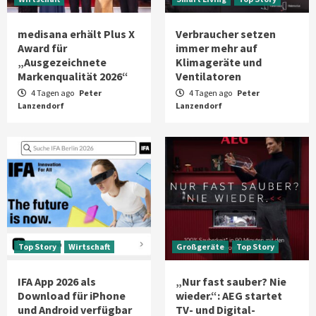
medisana erhält Plus X
Verbraucher setzen
Award für
immer mehr auf
„Ausgezeichnete
Klimageräte und
Markenqualität 2026“
Ventilatoren
4 Tagen ago
Peter
4 Tagen ago
Peter
Lanzendorf
Lanzendorf
Top Story
Wirtschaft
Großgeräte
Top Story
IFA App 2026 als
„Nur fast sauber? Nie
Download für iPhone
wieder.“: AEG startet
und Android verfügbar
TV- und Digital-