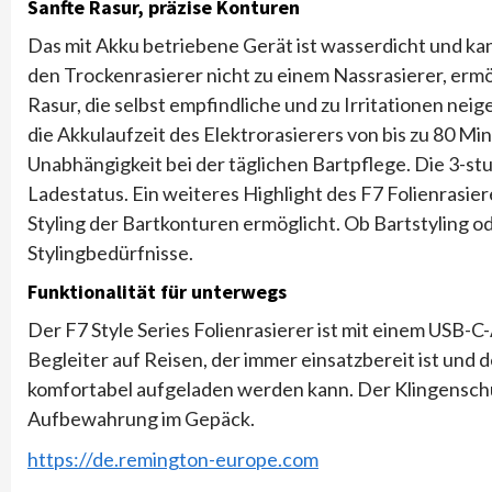
Sanfte Rasur, präzise Konturen
Das mit Akku betriebene Gerät ist wasserdicht und 
den Trockenrasierer nicht zu einem Nassrasierer, erm
Rasur, die selbst empfindliche und zu Irritationen nei
die Akkulaufzeit des Elektrorasierers von bis zu 80 Mi
Unabhängigkeit bei der täglichen Bartpflege. Die 3-st
Ladestatus. Ein weiteres Highlight des F7 Folienrasier
Styling der Bartkonturen ermöglicht. Ob Bartstyling oder
Stylingbedürfnisse.
Funktionalität für unterwegs
Der F7 Style Series Folienrasierer ist mit einem USB-
Begleiter auf Reisen, der immer einsatzbereit ist un
komfortabel aufgeladen werden kann. Der Klingenschut
Aufbewahrung im Gepäck.
https://de.remington-europe.com