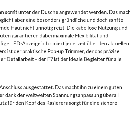
kann somit unter der Dusche angewendet werden. Das mac
öglicht aber eine besonders gründliche und doch sanfte
gende Haut nicht unnötig reizt. Die kabellose Nutzung und
nuten garantieren dabei maximale Flexibilität und
ufige LED-Anzeige informiert jederzeit über den aktuellen
ers ist der praktische Pop-up Trimmer, der das präzise
 Detailarbeit – der F7 ist der ideale Begleiter für alle
C-Anschluss ausgestattet. Das macht ihn zu einem guten
d der dank der weltweiten Spannungsanpassung überall
z für den Kopf des Rasierers sorgt für eine sichere