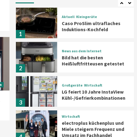
Aktuell
Kleingeräte
Caso ProSlim ultraflaches
Induktions-Kochfeld
1
News aus dem Internet
Bild hat die besten
Heißluftfritteusen getestet
2
n
Großgeräte
Wirtschaft
LG feiert 10 Jahre InstaView
Kühl-/Gefrierkombinationen
t
3
Wirtschaft
electroplus küchenplus und
Miele steigern Frequenz und
Umsatz im Fachhandel
4