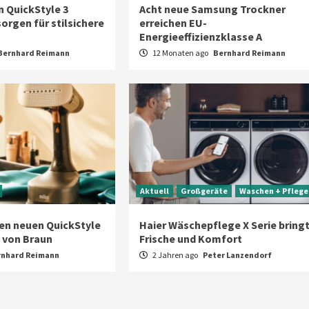
n QuickStyle 3
Acht neue Samsung Trockner
orgen für stilsichere
erreichen EU-
Energieeffizienzklasse A
Bernhard Reimann
12 Monaten ago
Bernhard Reimann
Aktuell
Großgeräte
Waschen + Pflege
den neuen QuickStyle
Haier Wäschepflege X Serie bring
 von Braun
Frische und Komfort
rnhard Reimann
2 Jahren ago
Peter Lanzendorf