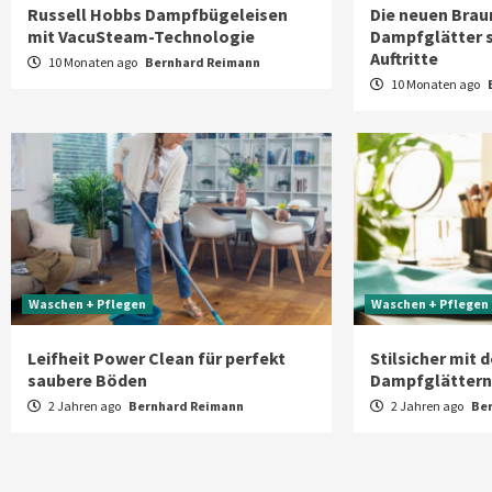
Russell Hobbs Dampfbügeleisen
Die neuen Brau
mit VacuSteam-Technologie
Dampfglätter s
Auftritte
10 Monaten ago
Bernhard Reimann
10 Monaten ago
Waschen + Pflegen
Waschen + Pflegen
Leifheit Power Clean für perfekt
Stilsicher mit 
saubere Böden
Dampfglättern
2 Jahren ago
Bernhard Reimann
2 Jahren ago
Be