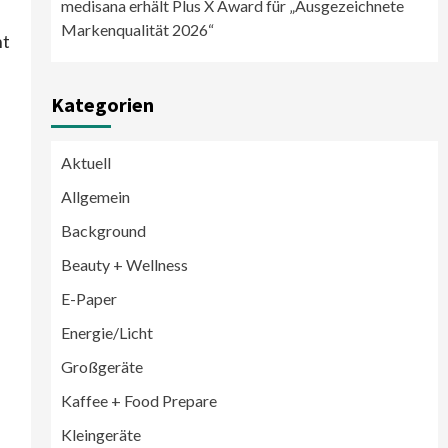
medisana erhält Plus X Award für „Ausgezeichnete
Markenqualität 2026“
ht
Kategorien
Aktuell
Allgemein
Background
Beauty + Wellness
E-Paper
Energie/Licht
Großgeräte
Großgeräte
Wirtschaft
Kaffee + Food Prepare
LG feiert 10 Jahre InstaView
Kühl-/Gefrierkombinationen
Kleingeräte
3