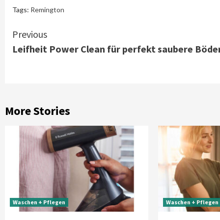
Tags:
Remington
Continue
Previous
Leifheit Power Clean für perfekt saubere Böde
Reading
More Stories
Waschen + Pflegen
Waschen + Pflegen