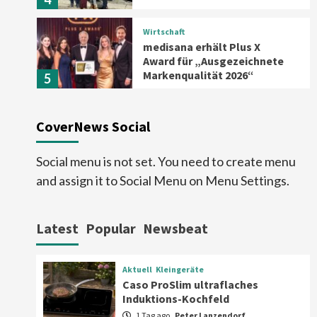
Wirtschaft
medisana erhält Plus X
Award für „Ausgezeichnete
Markenqualität 2026“
5
Smart Living
Top Story
CoverNews Social
Verbraucher setzen immer
mehr auf Klimageräte und
Ventilatoren
6
Social menu is not set. You need to create menu
and assign it to Social Menu on Menu Settings.
Aktuell
Großgeräte
Xiaomi bringt drei neue Mijia
Haushaltsgeräte mit Early
Latest
Popular
Newsbeat
Bird Angeboten
7
Aktuell
Kleingeräte
Aktuell
Kleingeräte
Caso ProSlim ultraflaches
Caso ProSlim ultraflaches
Induktions-Kochfeld
Induktions-Kochfeld
1
1 Tag ago
Peter Lanzendorf