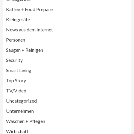
Großgeräte
Wirtschaft
Kaffee + Food Prepare
LG feiert 10 Jahre InstaView
Kühl-/Gefrierkombinationen
Kleingeräte
3
News aus dem Internet
Wirtschaft
Personen
electroplus küchenplus und Miele
steigern Frequenz und Umsatz im
Saugen + Reinigen
Fachhandel
4
Security
Smart Living
Wirtschaft
medisana erhält Plus X Award für
Top Story
„Ausgezeichnete Markenqualität 2026“
5
TV/Video
Uncategorized
Smart Living
Top Story
Unternehmen
Verbraucher setzen immer mehr auf
Klimageräte und Ventilatoren
Waschen + Pflegen
6
Wirtschaft