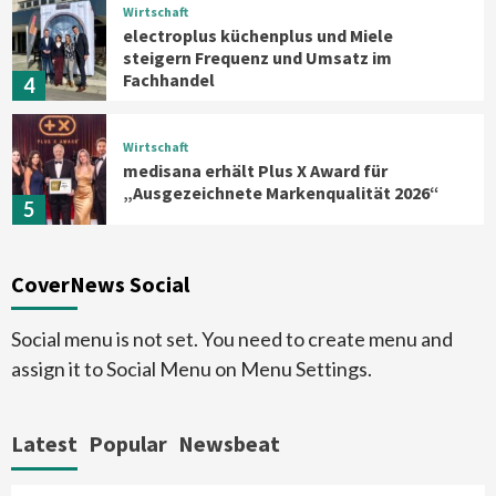
Wirtschaft
electroplus küchenplus und Miele
steigern Frequenz und Umsatz im
Fachhandel
4
Wirtschaft
medisana erhält Plus X Award für
„Ausgezeichnete Markenqualität 2026“
5
Smart Living
Top Story
CoverNews Social
Verbraucher setzen immer mehr auf
Klimageräte und Ventilatoren
6
Social menu is not set. You need to create menu and
assign it to Social Menu on Menu Settings.
Aktuell
Großgeräte
Xiaomi bringt drei neue Mijia
Haushaltsgeräte mit Early Bird
Latest
Popular
Newsbeat
Angeboten
7