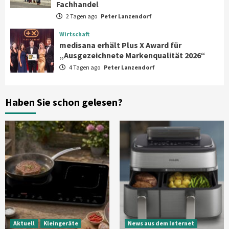
Fachhandel
Wirtschaft
2 Tagen ago
Peter Lanzendorf
medisana erhält Plus X Award für
„Ausgezeichnete Markenqualität 2026“
Wirtschaft
5
medisana erhält Plus X Award für
„Ausgezeichnete Markenqualität 2026“
4 Tagen ago
Peter Lanzendorf
Smart Living
Top Story
Verbraucher setzen immer mehr auf
Klimageräte und Ventilatoren
6
Haben Sie schon gelesen?
Aktuell
Großgeräte
Xiaomi bringt drei neue Mijia
Haushaltsgeräte mit Early Bird
Angeboten
7
Aktuell
Kleingeräte
News aus dem Internet