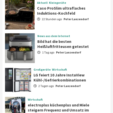
Aktuell
Kleingeräte
Aktuell
Kleingeräte
Caso ProSlim ultraflaches
Caso ProSlim ultraflaches Induktions-
Induktions-Kochfeld
Kochfeld
1
22 Stunden ago
Peter Lanzendorf
News aus dem Internet
News aus dem Internet
Bild hat die besten Heißluftfritteusen
Bild hat die besten
getestet
Heißluftfritteusen getestet
2
1 Tag ago
Peter Lanzendorf
Großgeräte
Wirtschaft
LG feiert 10 Jahre InstaView
Großgeräte
Wirtschaft
Kühl-/Gefrierkombinationen
LG feiert 10 Jahre InstaView
3
Kühl-/Gefrierkombinationen
2 Tagen ago
Peter Lanzendorf
Wirtschaft
electroplus küchenplus und Miele
steigern Frequenz und Umsatz im
Wirtschaft
Fachhandel
4
electroplus küchenplus und Miele
steigern Frequenz und Umsatz im