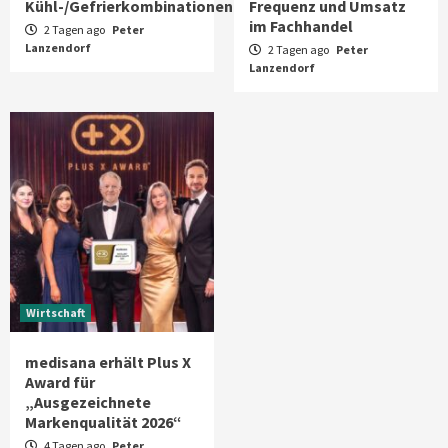
Kühl-/Gefrierkombinationen
Frequenz und Umsatz
im Fachhandel
2 Tagen ago
Peter
Lanzendorf
2 Tagen ago
Peter
Lanzendorf
Wirtschaft
medisana erhält Plus X
Award für
„Ausgezeichnete
Markenqualität 2026“
4 Tagen ago
Peter