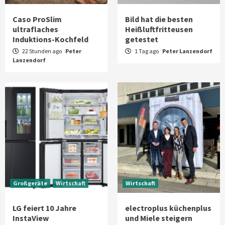
Caso ProSlim
Bild hat die besten
ultraflaches
Heißluftfritteusen
Induktions-Kochfeld
getestet
22 Stunden ago
Peter
1 Tag ago
Peter Lanzendorf
Lanzendorf
Großgeräte
Wirtschaft
Wirtschaft
LG feiert 10 Jahre
electroplus küchenplus
InstaView
und Miele steigern