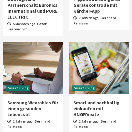
Partnerschaft: Euronics
Gerätekontrolle mit
International und PURE
Kärcher-App
ELECTRIC
2 Jahren ago
Bernhard
Reimann
5 Monaten ago
Peter
Lanzendorf
Smart Living
Smart Living
Samsung Wearables für
Smart und nachhaltig
einen gesunden
einkaufen mit
Lebensstil
HNGRYnsite
2 Jahren ago
Bernhard
2 Jahren ago
Bernhard
Reimann
Reimann