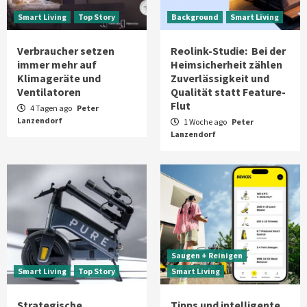
Smart Living
Top Story
Background
Smart Living
Verbraucher setzen
Reolink-Studie: Bei der
immer mehr auf
Heimsicherheit zählen
Klimageräte und
Zuverlässigkeit und
Ventilatoren
Qualität statt Feature-
Flut
4 Tagen ago
Peter
Lanzendorf
1 Woche ago
Peter
Lanzendorf
Saugen + Reinigen
Smart Living
Top Story
Smart Living
Strategische
Tipps und intelligente