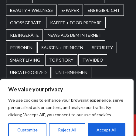
BEAUTY + WELLNESS
E-PAPER
ENERGIE/LICHT
GROSSGERÄTE
KAFFEE + FOOD PREPARE
KLEINGERÄTE
NEWS AUS DEM INTERNET
PERSONEN
SAUGEN + REINIGEN
SECURITY
SMART LIVING
TOP STORY
TV/VIDEO
UNCATEGORIZED
UNTERNEHMEN
WASCHEN + PFLEGEN
WIRTSCHAFT
We value your privacy
We use cookies to enhance your browsing experience, serve
Home
Impressum
AGBs
personalized ads or content, and analyze our traffic. By
clicking "Accept All", you consent to our use of cookies.
© 2026. POS Media GmbH. All rights reserved.
|
Customize
Reject All
Accept All
CoverNews
by AF themes.