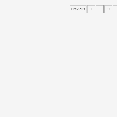
Seitennumme
Previous
1
…
9
der
Beiträge