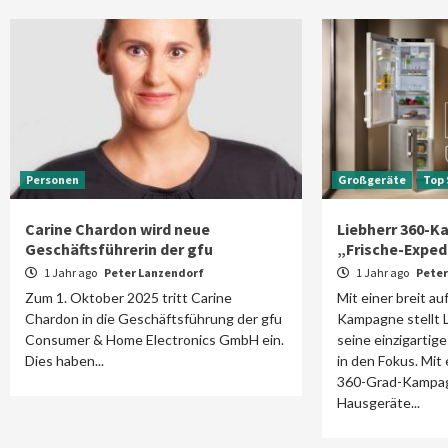
Personen
Großgeräte
Top 
Carine Chardon wird neue
Liebherr 360-K
Geschäftsführerin der gfu
„Frische-Exped
1 Jahr ago
Peter Lanzendorf
1 Jahr ago
Peter
Zum 1. Oktober 2025 tritt Carine
Mit einer breit a
Chardon in die Geschäftsführung der gfu
Kampagne stellt 
Consumer & Home Electronics GmbH ein.
seine einzigartig
Dies haben...
in den Fokus. Mit 
360-Grad-Kampagn
Hausgeräte...