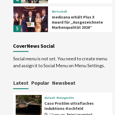
Wirtschaft
medisana erhält Plus X
Award für „Ausgezeichnete
Markenqualität 2026“
5
Smart Living
Top Story
CoverNews Social
Verbraucher setzen immer
mehr auf Klimageräte und
Ventilatoren
6
Social menu is not set. You need to create menu
and assign it to Social Menu on Menu Settings.
Aktuell
Großgeräte
Xiaomi bringt drei neue Mijia
Haushaltsgeräte mit Early
Latest
Popular
Newsbeat
Bird Angeboten
7
Aktuell
Kleingeräte
Aktuell
Kleingeräte
Caso ProSlim ultraflaches
Caso ProSlim ultraflaches
Induktions-Kochfeld
Induktions-Kochfeld
1
2 Tagen ago
Peter Lanzendorf