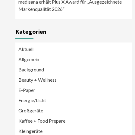
medisana erhält Plus X Award für „Ausgezeichnete
Markenqualität 2026“
Kategorien
Aktuell
Allgemein
Background
Beauty + Wellness
E-Paper
Energie/Licht
Großgeräte
Großgeräte
Wirtschaft
Kaffee + Food Prepare
LG feiert 10 Jahre InstaView
Kühl-/Gefrierkombinationen
Kleingeräte
3