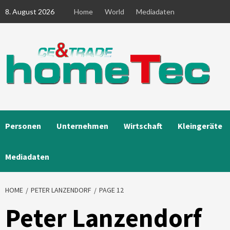
Skip
8. August 2026
Home
World
Mediadaten
to
content
Personen
Unternehmen
Wirtschaft
Kleingeräte
Mediadaten
HOME
PETER LANZENDORF
PAGE 12
Peter Lanzendorf