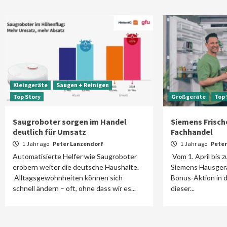
Kleingeräte
Saugen + Reinigen
Top Story
Großgeräte
Top 
Saugroboter sorgen im Handel
Siemens Frisch
deutlich für Umsatz
Fachhandel
1 Jahr ago
Peter Lanzendorf
1 Jahr ago
Peter
Automatisierte Helfer wie Saugroboter
Vom 1. April bis z
erobern weiter die deutsche Haushalte.
Siemens Hausgerä
Alltagsgewohnheiten können sich
Bonus-Aktion in 
schnell ändern – oft, ohne dass wir es...
dieser...