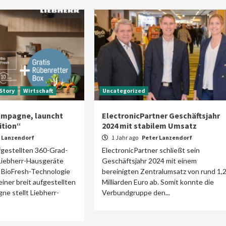
Story
Wirtschaft
Uncategorized
ampagne, launcht
ElectronicPartner Geschäftsjahr
ition“
2024 mit stabilem Umsatz
 Lanzendorf
1 Jahr ago
Peter Lanzendorf
ufgestellten 360-Grad-
ElectronicPartner schließt sein
Liebherr-Hausgeräte
Geschäftsjahr 2024 mit einem
e BioFresh-Technologie
bereinigten Zentralumsatz von rund 1,
einer breit aufgestellten
Milliarden Euro ab. Somit konnte die
e stellt Liebherr-
Verbundgruppe den...