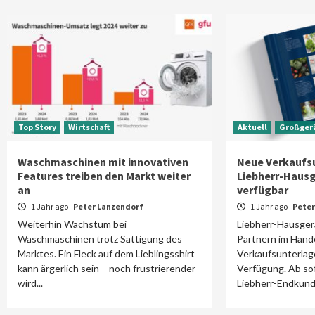
Top Story
Wirtschaft
Aktuell
Großger
Waschmaschinen mit innovativen
Neue Verkaufs
Features treiben den Markt weiter
Liebherr-Hausg
an
verfügbar
1 Jahr ago
Peter Lanzendorf
1 Jahr ago
Peter
Weiterhin Wachstum bei
Liebherr-Hausgerä
Waschmaschinen trotz Sättigung des
Partnern im Hand
Marktes. Ein Fleck auf dem Lieblingsshirt
Verkaufsunterlage
kann ärgerlich sein – noch frustrierender
Verfügung. Ab so
wird...
Liebherr-Endkund