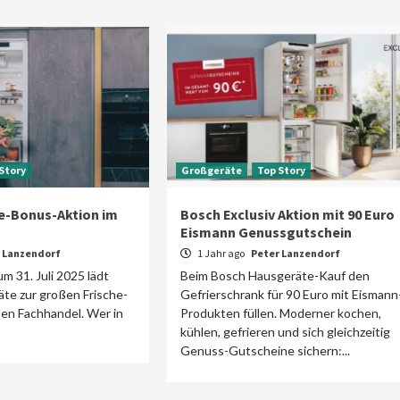
Story
Großgeräte
Top Story
e-Bonus-Aktion im
Bosch Exclusiv Aktion mit 90 Euro
Eismann Genussgutschein
 Lanzendorf
1 Jahr ago
Peter Lanzendorf
um 31. Juli 2025 lädt
Beim Bosch Hausgeräte-Kauf den
te zur großen Frische-
Gefrierschrank für 90 Euro mit Eismann
den Fachhandel. Wer in
Produkten füllen. Moderner kochen,
kühlen, gefrieren und sich gleichzeitig
Genuss-Gutscheine sichern:...