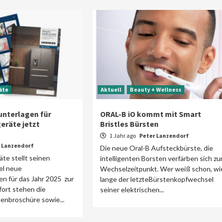
äte
Aktuell
Beauty + Wellness
unterlagen für
ORAL-B iO kommt mit Smart
eräte jetzt
Bristles Bürsten
1 Jahr ago
Peter Lanzendorf
 Lanzendorf
Die neue Oral-B Aufsteckbürste, die
te stellt seinen
intelligenten Borsten verfärben sich z
el neue
Wechselzeitpunkt. Wer weiß schon, wi
n für das Jahr 2025 zur
lange der letzteBürstenkopfwechsel
fort stehen die
seiner elektrischen...
enbroschüre sowie...