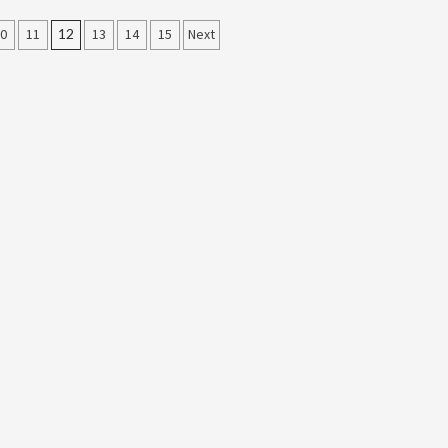
rierung
10
11
12
13
14
15
Next