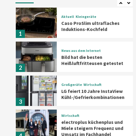
Aktuell
Kleingeräte
Caso ProSlim ultraflaches
Induktions-Kochfeld
1
News aus dem Internet
Bild hat die besten
Heißluftfritteusen getestet
2
Großgeräte
Wirtschaft
LG feiert 10 Jahre InstaView
Kühl-/Gefrierkombinationen
3
Wirtschaft
electroplus küchenplus und
Miele steigern Frequenz und
Umsatz im Fachhandel
4