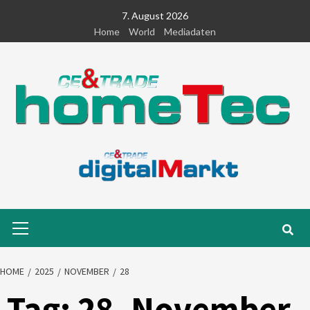
Skip
7. August 2026
to
Home
World
Mediadaten
content
Primary
Menu
HOME
2025
NOVEMBER
28
Tag:
28. November