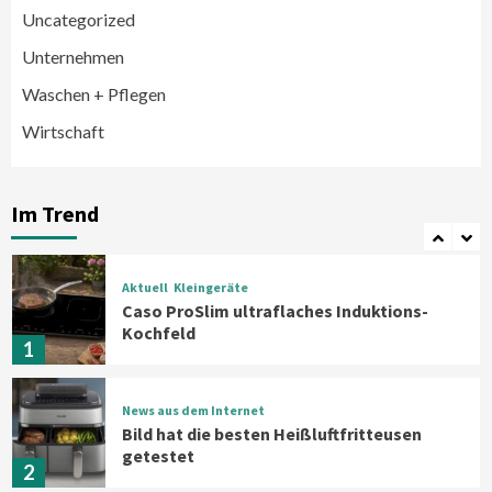
Uncategorized
Smart Living
Top Story
Unternehmen
Verbraucher setzen immer mehr auf
Klimageräte und Ventilatoren
Waschen + Pflegen
6
Wirtschaft
Aktuell
Großgeräte
Xiaomi bringt drei neue Mijia
Haushaltsgeräte mit Early Bird
Im Trend
Angeboten
7
Aktuell
Kleingeräte
Caso ProSlim ultraflaches Induktions-
Kochfeld
1
News aus dem Internet
Bild hat die besten Heißluftfritteusen
getestet
2