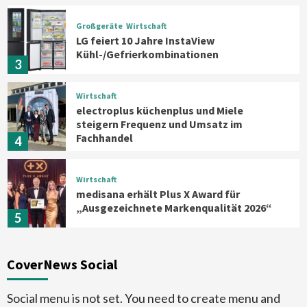
Großgeräte
Wirtschaft
LG feiert 10 Jahre InstaView
Kühl-/Gefrierkombinationen
3
Wirtschaft
electroplus küchenplus und Miele
steigern Frequenz und Umsatz im
Fachhandel
4
Wirtschaft
medisana erhält Plus X Award für
„Ausgezeichnete Markenqualität 2026“
5
Smart Living
Top Story
CoverNews Social
Verbraucher setzen immer mehr auf
Klimageräte und Ventilatoren
6
Social menu is not set. You need to create menu and