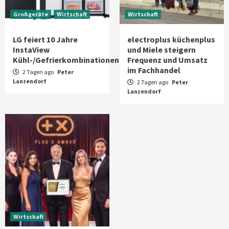
Großgeräte
Wirtschaft
Wirtschaft
LG feiert 10 Jahre
electroplus küchenplus
InstaView
und Miele steigern
Kühl-/Gefrierkombinationen
Frequenz und Umsatz
im Fachhandel
2 Tagen ago
Peter
Lanzendorf
2 Tagen ago
Peter
Lanzendorf
Wirtschaft