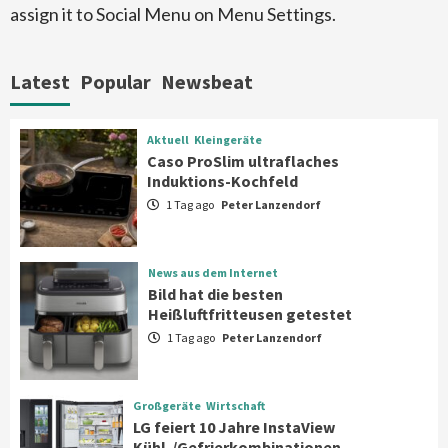
assign it to Social Menu on Menu Settings.
Aktuell
Großgeräte
Xiaomi bringt drei neue Mijia
Haushaltsgeräte mit Early Bird
Latest
Popular
Newsbeat
Angeboten
7
Aktuell
Kleingeräte
Aktuell
Kleingeräte
Caso ProSlim ultraflaches
Caso ProSlim ultraflaches Induktions-
Induktions-Kochfeld
Kochfeld
1
1 Tag ago
Peter Lanzendorf
News aus dem Internet
News aus dem Internet
Bild hat die besten Heißluftfritteusen
Bild hat die besten
getestet
Heißluftfritteusen getestet
2
1 Tag ago
Peter Lanzendorf
Großgeräte
Wirtschaft
LG feiert 10 Jahre InstaView
Großgeräte
Wirtschaft
Kühl-/Gefrierkombinationen
LG feiert 10 Jahre InstaView
3
Kühl-/Gefrierkombinationen