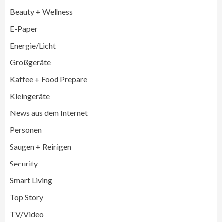
Beauty + Wellness
E-Paper
Energie/Licht
Großgeräte
Großgeräte
Wirtschaft
Kaffee + Food Prepare
LG feiert 10 Jahre InstaView
Kühl-/Gefrierkombinationen
Kleingeräte
3
News aus dem Internet
Wirtschaft
Personen
electroplus küchenplus und Miele
steigern Frequenz und Umsatz im
Saugen + Reinigen
Fachhandel
4
Security
Smart Living
Wirtschaft
medisana erhält Plus X Award für
Top Story
„Ausgezeichnete Markenqualität 2026“
5
TV/Video