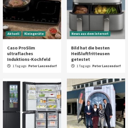
Aktuell
Kleingeräte
News aus dem Internet
Caso ProSlim
Bild hat die besten
ultraflaches
Heißluftfritteusen
Induktions-Kochfeld
getestet
1 Tag ago
Peter Lanzendorf
1 Tag ago
Peter Lanzendorf