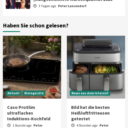
3 Tagen ago
Peter Lanzendorf
Smart Living
Top Story
Verbraucher setzen immer mehr auf
Klimageräte und Ventilatoren
6
Haben Sie schon gelesen?
Aktuell
Großgeräte
Xiaomi bringt drei neue Mijia
Haushaltsgeräte mit Early Bird
Angeboten
7
Aktuell
Kleingeräte
News aus dem Internet
Caso ProSlim
Bild hat die besten
ultraflaches
Heißluftfritteusen
Induktions-Kochfeld
getestet
1 Stunde ago
Peter
4 Stunden ago
Peter