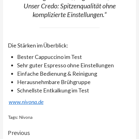
Unser Credo: Spitzenqualität ohne
komplizierte Einstellungen.“
Die Stärken im Überblick:
Bester Cappuccino im Test
Sehr guter Espresso ohne Einstellungen
Einfache Bedienung & Reinigung
Herausnehmbare Brühgruppe
Schnellste Entkalkung im Test
www.nivona.de
Tags:
Nivona
Continue
Previous