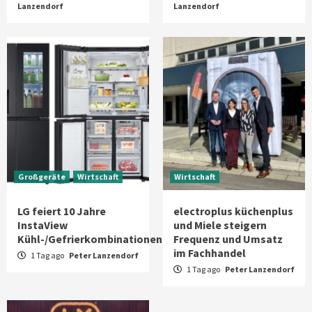
Lanzendorf
Lanzendorf
Großgeräte
Wirtschaft
Wirtschaft
LG feiert 10 Jahre
electroplus küchenplus
InstaView
und Miele steigern
Kühl-/Gefrierkombinationen
Frequenz und Umsatz
im Fachhandel
1 Tag ago
Peter Lanzendorf
1 Tag ago
Peter Lanzendorf