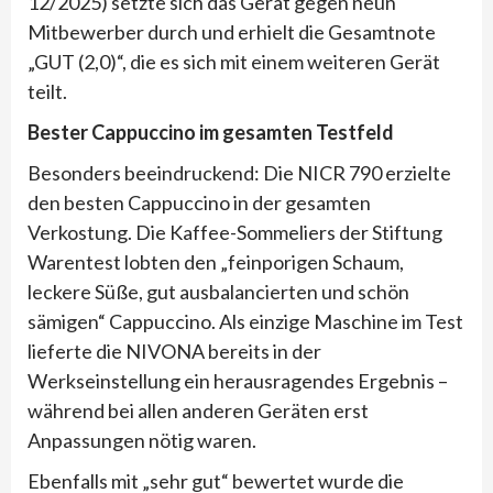
12/2025) setzte sich das Gerät gegen neun
Mitbewerber durch und erhielt die Gesamtnote
„GUT (2,0)“, die es sich mit einem weiteren Gerät
teilt.
Bester Cappuccino im gesamten Testfeld
Besonders beeindruckend: Die NICR 790 erzielte
den besten Cappuccino in der gesamten
Verkostung. Die Kaffee-Sommeliers der Stiftung
Warentest lobten den „feinporigen Schaum,
leckere Süße, gut ausbalancierten und schön
sämigen“ Cappuccino. Als einzige Maschine im Test
lieferte die NIVONA bereits in der
Werkseinstellung ein herausragendes Ergebnis –
während bei allen anderen Geräten erst
Anpassungen nötig waren.
Ebenfalls mit „sehr gut“ bewertet wurde die