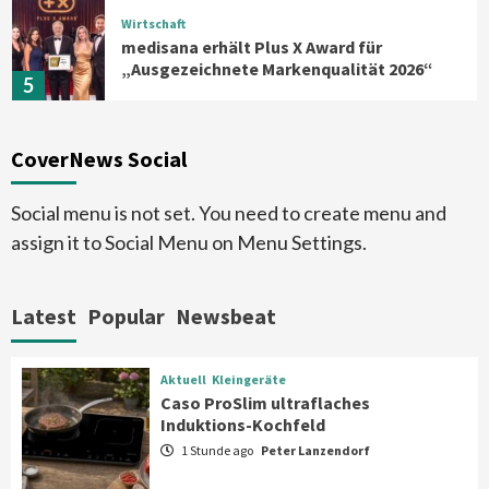
Wirtschaft
medisana erhält Plus X Award für
„Ausgezeichnete Markenqualität 2026“
5
Smart Living
Top Story
CoverNews Social
Verbraucher setzen immer mehr auf
Klimageräte und Ventilatoren
6
Social menu is not set. You need to create menu and
assign it to Social Menu on Menu Settings.
Aktuell
Großgeräte
Xiaomi bringt drei neue Mijia
Haushaltsgeräte mit Early Bird
Latest
Popular
Newsbeat
Angeboten
7
Aktuell
Kleingeräte
Aktuell
Kleingeräte
Caso ProSlim ultraflaches
Caso ProSlim ultraflaches Induktions-
Induktions-Kochfeld
Kochfeld
1
1 Stunde ago
Peter Lanzendorf