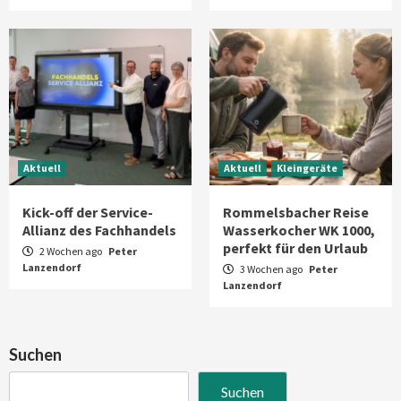
Aktuell
Aktuell
Kleingeräte
Kick-off der Service-
Rommelsbacher Reise
Allianz des Fachhandels
Wasserkocher WK 1000,
perfekt für den Urlaub
2 Wochen ago
Peter
Lanzendorf
3 Wochen ago
Peter
Lanzendorf
Suchen
Suchen