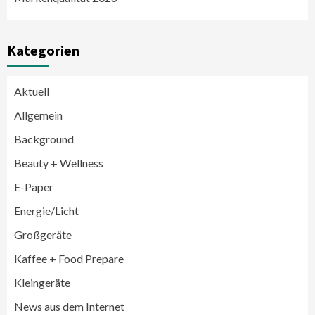
Kategorien
Aktuell
Allgemein
Background
Beauty + Wellness
E-Paper
Energie/Licht
Großgeräte
Großgeräte
Wirtschaft
Kaffee + Food Prepare
LG feiert 10 Jahre InstaView
Kühl-/Gefrierkombinationen
Kleingeräte
3
News aus dem Internet