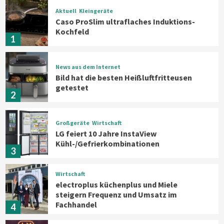
Aktuell
Kleingeräte
Caso ProSlim ultraflaches Induktions-
Kochfeld
1
News aus dem Internet
Bild hat die besten Heißluftfritteusen
getestet
2
Großgeräte
Wirtschaft
LG feiert 10 Jahre InstaView
Kühl-/Gefrierkombinationen
3
Wirtschaft
electroplus küchenplus und Miele
steigern Frequenz und Umsatz im
Fachhandel
4