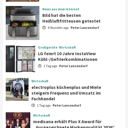
News aus dem Internet
News aus dem Internet
Bild hat die besten Heißluftfritteusen
Bild hat die besten
getestet
Heißluftfritteusen getestet
2
4 Stunden ago
Peter Lanzendorf
Großgeräte
Wirtschaft
LG feiert 10 Jahre InstaView
Großgeräte
Wirtschaft
Kühl-/Gefrierkombinationen
LG feiert 10 Jahre InstaView
3
Kühl-/Gefrierkombinationen
1 Tag ago
Peter Lanzendorf
Wirtschaft
electroplus küchenplus und Miele
steigern Frequenz und Umsatz im
Wirtschaft
Fachhandel
4
electroplus küchenplus und Miele
steigern Frequenz und Umsatz im
Fachhandel
Wirtschaft
1 Tag ago
Peter Lanzendorf
medisana erhält Plus X Award für
„Ausgezeichnete Markenqualität 2026“
Wirtschaft
5
medisana erhält Plus X Award für
„Ausgezeichnete Markenqualität 2026“