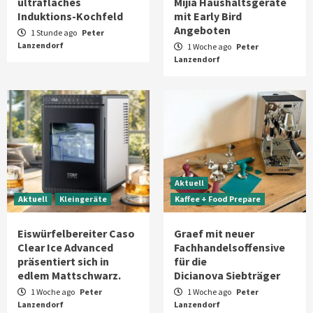
ultraflaches
Mijia Haushaltsgeräte
Induktions-Kochfeld
mit Early Bird
Angeboten
1 Stunde ago
Peter
Lanzendorf
1 Woche ago
Peter
Lanzendorf
Aktuell
Aktuell
Kleingeräte
Kaffee + Food Prepare
Eiswürfelbereiter Caso
Graef mit neuer
Clear Ice Advanced
Fachhandelsoffensive
präsentiert sich in
für die
edlem Mattschwarz.
Dicianova Siebträger
1 Woche ago
Peter
1 Woche ago
Peter
Lanzendorf
Lanzendorf