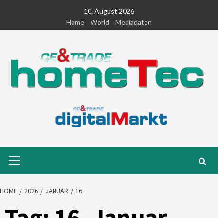
Skip
10. August 2026
to
Home
World
Mediadaten
content
Primary
Menu
HOME
2026
JANUAR
16
Tag:
16. Januar