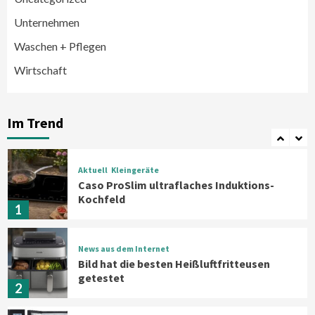
Smart Living
Top Story
Unternehmen
Verbraucher setzen immer mehr auf
Klimageräte und Ventilatoren
Waschen + Pflegen
6
Wirtschaft
Aktuell
Großgeräte
Xiaomi bringt drei neue Mijia
Haushaltsgeräte mit Early Bird
Im Trend
Angeboten
7
Aktuell
Kleingeräte
Caso ProSlim ultraflaches Induktions-
Kochfeld
1
News aus dem Internet
Bild hat die besten Heißluftfritteusen
getestet
2