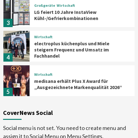
Großgeräte
Wirtschaft
LG feiert 10 Jahre InstaView
Kühl-/Gefrierkombinationen
3
Wirtschaft
electroplus küchenplus und Miele
steigern Frequenz und Umsatz im
Fachhandel
4
Wirtschaft
medisana erhält Plus X Award für
„Ausgezeichnete Markenqualität 2026“
5
Smart Living
Top Story
CoverNews Social
Verbraucher setzen immer mehr auf
Klimageräte und Ventilatoren
6
Social menu is not set. You need to create menu and
assign it to Social Menu on Menu Settings.