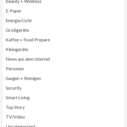
Beauty + Wellness
E-Paper
Energie/Licht
Großgeräte
Großgeräte
Wirtschaft
Kaffee + Food Prepare
LG feiert 10 Jahre InstaView
Kühl-/Gefrierkombinationen
Kleingeräte
3
News aus dem Internet
Wirtschaft
Personen
electroplus küchenplus und Miele
steigern Frequenz und Umsatz im
Saugen + Reinigen
Fachhandel
4
Security
Smart Living
Wirtschaft
medisana erhält Plus X Award für
Top Story
„Ausgezeichnete Markenqualität 2026“
5
TV/Video
Uncategorized