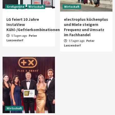
Großgeräte
Wirtschaft
Wirtschaft
LG feiert 10 Jahre
electroplus küchenplus
InstaView
und Miele steigern
Kühl-/Gefrierkombinationen
Frequenz und Umsatz
im Fachhandel
5 Tagen ago
Peter
Lanzendorf
5 Tagen ago
Peter
Lanzendorf
Wirtschaft