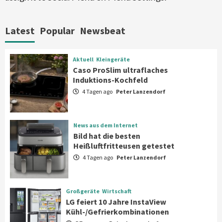
Aktuell
Großgeräte
Xiaomi bringt drei neue Mijia
Haushaltsgeräte mit Early Bird
Latest
Popular
Newsbeat
Angeboten
7
Aktuell
Kleingeräte
Aktuell
Kleingeräte
Caso ProSlim ultraflaches
Caso ProSlim ultraflaches Induktions-
Induktions-Kochfeld
Kochfeld
1
4 Tagen ago
Peter Lanzendorf
News aus dem Internet
News aus dem Internet
Bild hat die besten Heißluftfritteusen
Bild hat die besten
getestet
Heißluftfritteusen getestet
2
4 Tagen ago
Peter Lanzendorf
Großgeräte
Wirtschaft
LG feiert 10 Jahre InstaView
Großgeräte
Wirtschaft
Kühl-/Gefrierkombinationen
LG feiert 10 Jahre InstaView
3
Kühl-/Gefrierkombinationen