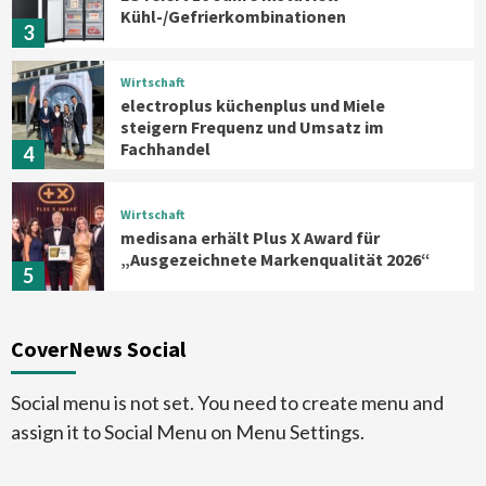
Kühl-/Gefrierkombinationen
3
Wirtschaft
electroplus küchenplus und Miele
steigern Frequenz und Umsatz im
Fachhandel
4
Wirtschaft
medisana erhält Plus X Award für
„Ausgezeichnete Markenqualität 2026“
5
Smart Living
Top Story
CoverNews Social
Verbraucher setzen immer mehr auf
Klimageräte und Ventilatoren
6
Social menu is not set. You need to create menu and
assign it to Social Menu on Menu Settings.
Aktuell
Großgeräte
Xiaomi bringt drei neue Mijia