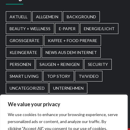
AKTUELL
ALLGEMEIN
BACKGROUND
BEAUTY + WELLNESS
E-PAPER
ENERGIE/LICHT
GROSSGERÄTE
KAFFEE + FOOD PREPARE
KLEINGERÄTE
NEWS AUS DEM INTERNET
PERSONEN
SAUGEN + REINIGEN
SECURITY
SMART LIVING
TOP STORY
TV/VIDEO
UNCATEGORIZED
UNTERNEHMEN
WASCHEN + PFLEGEN
WIRTSCHAFT
We value your privacy
We use cookies to enhance your browsing experience, serve
Home
Impressum
AGBs
personalized ads or content, and analyze our traffic. By
clicking "Accept All", you consent to our use of cookies.