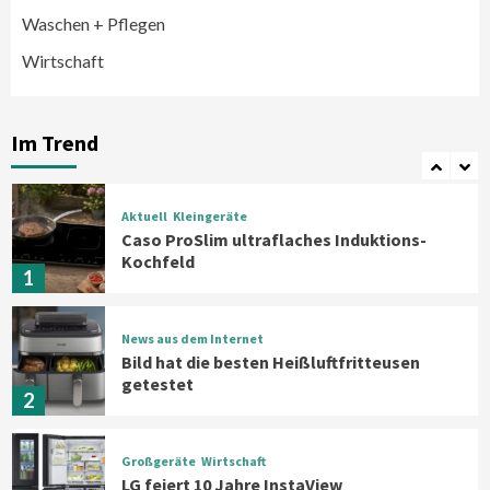
Klimageräte und Ventilatoren
Waschen + Pflegen
6
Wirtschaft
Aktuell
Großgeräte
Xiaomi bringt drei neue Mijia
Haushaltsgeräte mit Early Bird
Im Trend
Angeboten
7
Aktuell
Kleingeräte
Caso ProSlim ultraflaches Induktions-
Kochfeld
1
News aus dem Internet
Bild hat die besten Heißluftfritteusen
getestet
2
Großgeräte
Wirtschaft
LG feiert 10 Jahre InstaView