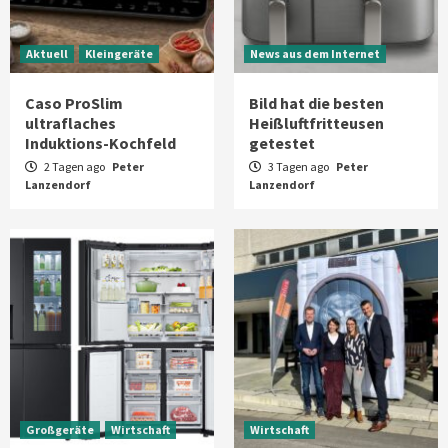
Aktuell
Kleingeräte
News aus dem Internet
Caso ProSlim
Bild hat die besten
ultraflaches
Heißluftfritteusen
Induktions-Kochfeld
getestet
2 Tagen ago
Peter
3 Tagen ago
Peter
Lanzendorf
Lanzendorf
Großgeräte
Wirtschaft
Wirtschaft