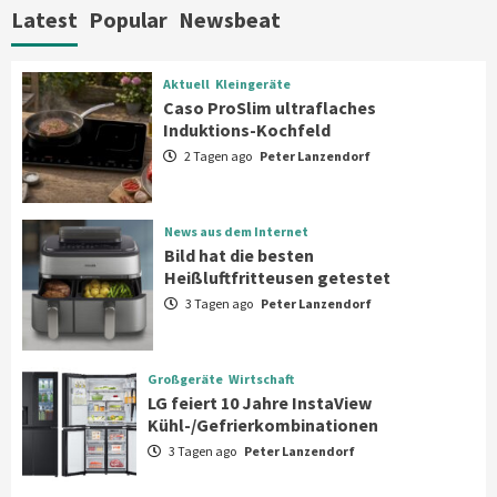
Haushaltsgeräte mit Early Bird
Latest
Popular
Newsbeat
Angeboten
7
Aktuell
Kleingeräte
Aktuell
Kleingeräte
Caso ProSlim ultraflaches
Caso ProSlim ultraflaches Induktions-
Induktions-Kochfeld
Kochfeld
1
2 Tagen ago
Peter Lanzendorf
News aus dem Internet
News aus dem Internet
Bild hat die besten Heißluftfritteusen
Bild hat die besten
getestet
Heißluftfritteusen getestet
2
3 Tagen ago
Peter Lanzendorf
Großgeräte
Wirtschaft
LG feiert 10 Jahre InstaView
Großgeräte
Wirtschaft
Kühl-/Gefrierkombinationen
LG feiert 10 Jahre InstaView
3
Kühl-/Gefrierkombinationen
3 Tagen ago
Peter Lanzendorf
Wirtschaft
electroplus küchenplus und Miele