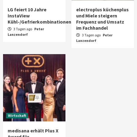
LG feiert 10 Jahre
electroplus küchenplus
InstaView
und Miele steigern
Kühl-/Gefrierkombinationen
Frequenz und Umsatz
im Fachhandel
3 Tagen ago
Peter
Lanzendorf
3 Tagen ago
Peter
Lanzendorf
Wirtschaft
medisana erhält Plus X
Award für