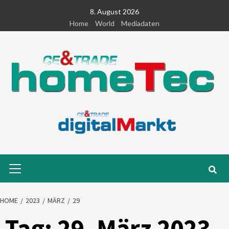
Skip
8. August 2026
to
Home
World
Mediadaten
content
Primary
Menu
HOME
2023
MÄRZ
29
Tag:
29. März 2023