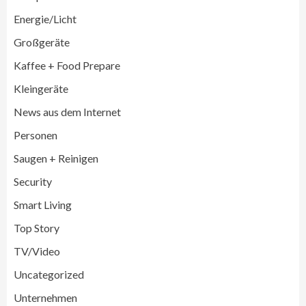
Energie/Licht
Großgeräte
Großgeräte
Wirtschaft
Kaffee + Food Prepare
LG feiert 10 Jahre InstaView
Kühl-/Gefrierkombinationen
Kleingeräte
3
News aus dem Internet
Wirtschaft
Personen
electroplus küchenplus und Miele
steigern Frequenz und Umsatz im
Saugen + Reinigen
Fachhandel
4
Security
Smart Living
Wirtschaft
medisana erhält Plus X Award für
Top Story
„Ausgezeichnete Markenqualität 2026“
5
TV/Video
Uncategorized
Smart Living
Top Story
Unternehmen
Verbraucher setzen immer mehr auf