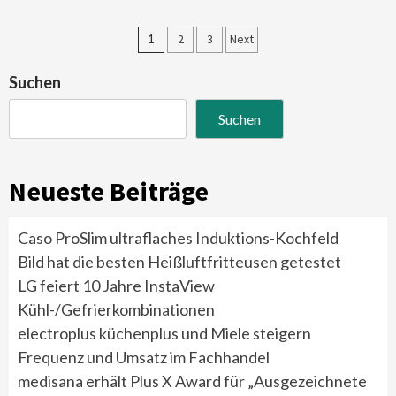
Seitennummerierung
1
2
3
Next
der
Suchen
Beiträge
Suchen
Neueste Beiträge
Caso ProSlim ultraflaches Induktions-Kochfeld
Bild hat die besten Heißluftfritteusen getestet
LG feiert 10 Jahre InstaView
Kühl-/Gefrierkombinationen
electroplus küchenplus und Miele steigern
Frequenz und Umsatz im Fachhandel
medisana erhält Plus X Award für „Ausgezeichnete