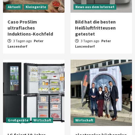
Aktuell
Kleingeräte
News aus dem Internet
Caso ProSlim
Bild hat die besten
ultraflaches
Heißluftfritteusen
Induktions-Kochfeld
getestet
3 Tagen ago
Peter
3 Tagen ago
Peter
Lanzendorf
Lanzendorf
Großgeräte
Wirtschaft
Wirtschaft