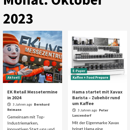
2023
E-Paper
Aktuell
Kaffee + Food Prepare
EK Retail Messetermine
Hama startet mit Xavax
in 2024
Barista – Zubehör rund
um Kaffee
3 Jahren ago
Bernhard
Reimann
3 Jahren ago
Peter
Lanzendorf
Gemeinsam mit Top-
Mit der Eigenmarke Xavax
Industriemarken,
bringt Hama eine
innovativen Start-ups und