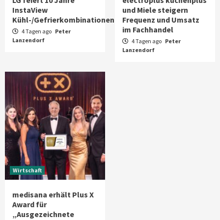
LG feiert 10 Jahre
electroplus küchenplus
InstaView
und Miele steigern
Kühl-/Gefrierkombinationen
Frequenz und Umsatz
im Fachhandel
4 Tagen ago
Peter
Lanzendorf
4 Tagen ago
Peter
Lanzendorf
Wirtschaft
medisana erhält Plus X
Award für
„Ausgezeichnete