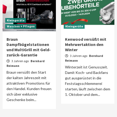
Kleingeräte
Waschen + Pflegen
Kleingeräte
Braun
Kenwood versüßt mit
Dampfbügelstationen
Mehrwertaktion den
und MultiGrill mit Geld-
Winter
zurück-Garantie
3 Jahren ago
Bernhard
Reimann
3 Jahren ago
Bernhard
Reimann
Winterzeit ist Genusszeit.
Braun versüßt den Start
Damit Koch- und Backfans
der kalten Jahreszeit mit
gut ausgerüstet in die
attraktiven Promotions für
Feststagsschlemmerei
den Handel. Kunden freuen
starten, läuft zwischen dem
sich über exklusive
1. Oktober und dem...
Geschenke beim...