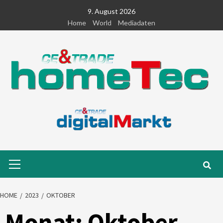
Skip
9. August 2026
to
Home
World
Mediadaten
content
Primary
Menu
HOME
2023
OKTOBER
Monat:
Oktober