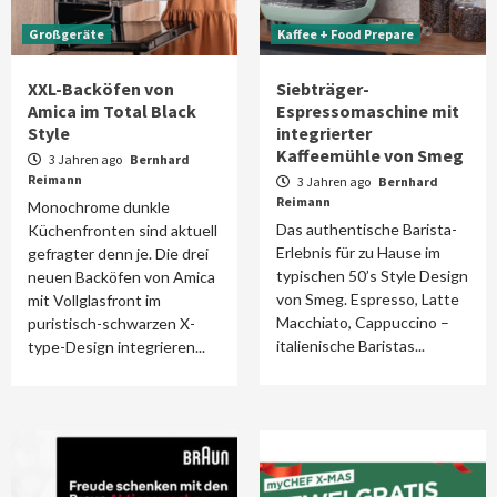
Großgeräte
Kaffee + Food Prepare
XXL-Backöfen von
Siebträger-
Amica im Total Black
Espressomaschine mit
Style
integrierter
Kaffeemühle von Smeg
3 Jahren ago
Bernhard
Reimann
3 Jahren ago
Bernhard
Reimann
Monochrome dunkle
Das authentische Barista-
Küchenfronten sind aktuell
Erlebnis für zu Hause im
gefragter denn je. Die drei
typischen 50’s Style Design
neuen Backöfen von Amica
von Smeg. Espresso, Latte
mit Vollglasfront im
Macchiato, Cappuccino –
puristisch-schwarzen X-
italienische Baristas...
type-Design integrieren...