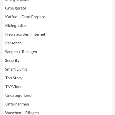
Großgeräte
Großgeräte
Wirtschaft
Kaffee + Food Prepare
LG feiert 10 Jahre InstaView
Kühl-/Gefrierkombinationen
Kleingeräte
3
News aus dem Internet
Wirtschaft
Personen
electroplus küchenplus und Miele
steigern Frequenz und Umsatz im
Saugen + Reinigen
Fachhandel
4
Security
Smart Living
Wirtschaft
medisana erhält Plus X Award für
Top Story
„Ausgezeichnete Markenqualität 2026“
5
TV/Video
Uncategorized
Smart Living
Top Story
Unternehmen
Verbraucher setzen immer mehr auf
Klimageräte und Ventilatoren
Waschen + Pflegen
6