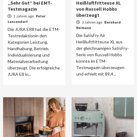
„Sehr Gut“ bei EMT-
Heißluftfritteuse XL
Testmagazin
von Russell Hobbs
überzeugt
3 Jahren ago
Peter
Lanzendorf
3 Jahren ago
Bernhard
Reimann
Die JURA ER8 hat die ETM-
Die SatisFry Air
Testredaktionin den
Heißluftfritteuse XL aus
Kategorien Leistung,
der gleichnamigen SatisFry-
Handhabung, Betrieb,
Serie von Russell Hobbs
Individualisierung und
konnte im ETM-
Materialverarbeitung
Testmagazin überzeugen
überzeugt. Die erfolgreiche
und erhielt mit 89,4...
JURA E8 in...