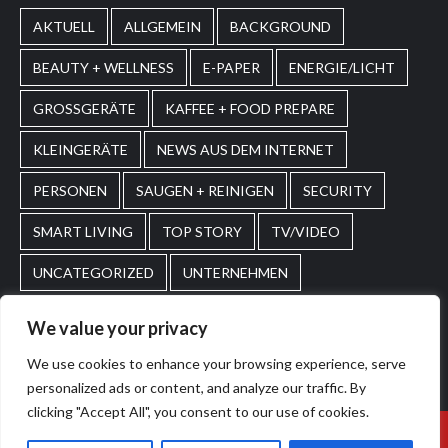
AKTUELL
ALLGEMEIN
BACKGROUND
BEAUTY + WELLNESS
E-PAPER
ENERGIE/LICHT
GROSSGERÄTE
KAFFEE + FOOD PREPARE
KLEINGERÄTE
NEWS AUS DEM INTERNET
PERSONEN
SAUGEN + REINIGEN
SECURITY
SMART LIVING
TOP STORY
TV/VIDEO
UNCATEGORIZED
UNTERNEHMEN
WASCHEN + PFLEGEN
WIRTSCHAFT
We value your privacy
We use cookies to enhance your browsing experience, serve
Home
Impressum
AGBs
personalized ads or content, and analyze our traffic. By
clicking "Accept All", you consent to our use of cookies.
© 2026. POS Media GmbH. All rights reserved.
|