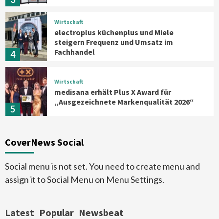
Wirtschaft
electroplus küchenplus und Miele
steigern Frequenz und Umsatz im
Fachhandel
4
Wirtschaft
medisana erhält Plus X Award für
„Ausgezeichnete Markenqualität 2026“
5
Smart Living
Top Story
CoverNews Social
Verbraucher setzen immer mehr auf
Klimageräte und Ventilatoren
6
Social menu is not set. You need to create menu and
assign it to Social Menu on Menu Settings.
Aktuell
Großgeräte
Xiaomi bringt drei neue Mijia
Haushaltsgeräte mit Early Bird
Latest
Popular
Newsbeat
Angeboten
7