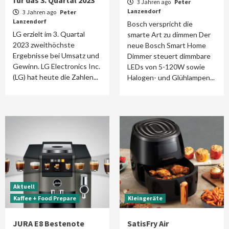
für das 3. Quartal 2023
3 Jahren ago
Peter
Lanzendorf
3 Jahren ago
Peter
Lanzendorf
Bosch verspricht die
LG erzielt im 3. Quartal
smarte Art zu dimmen Der
2023 zweithöchste
neue Bosch Smart Home
Ergebnisse bei Umsatz und
Dimmer steuert dimmbare
Gewinn. LG Electronics Inc.
LEDs von 5-120W sowie
(LG) hat heute die Zahlen...
Halogen- und Glühlampen...
Aktuell
Kaffee + Food Prepare
Kleingeräte
JURA E8 Bestenote
SatisFry Air