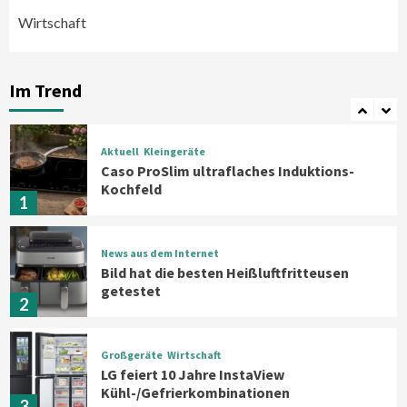
Wirtschaft
Aktuell
Großgeräte
Xiaomi bringt drei neue Mijia
Haushaltsgeräte mit Early Bird
Im Trend
Angeboten
7
Aktuell
Kleingeräte
Caso ProSlim ultraflaches Induktions-
Kochfeld
1
News aus dem Internet
Bild hat die besten Heißluftfritteusen
getestet
2
Großgeräte
Wirtschaft
LG feiert 10 Jahre InstaView
Kühl-/Gefrierkombinationen
3