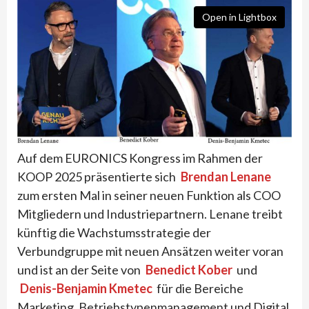
Open in Lightbox
Auf dem EURONICS Kongress im Rahmen der
KOOP 2025 präsentierte sich
Brendan Lenane
zum ersten Mal in seiner neuen Funktion als COO
Mitgliedern und Industriepartnern. Lenane treibt
künftig die Wachstumsstrategie der
Verbundgruppe mit neuen Ansätzen weiter voran
und ist an der Seite von
Benedict Kober
und
Denis-Benjamin Kmetec
für die Bereiche
Marketing, Betriebstypenmanagement und Digital