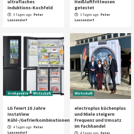
ultraflaches
Heißluftfritteusen
Induktions-Kochfeld
getestet
3 Tagen ago
Peter
3 Tagen ago
Peter
Lanzendorf
Lanzendorf
Großgeräte
Wirtschaft
Wirtschaft
LG feiert 10 Jahre
electroplus küchenplus
InstaView
und Miele steigern
Kühl-/Gefrierkombinationen
Frequenz und Umsatz
im Fachhandel
4 Tagen ago
Peter
Lanzendorf
4 Tagen ago
Peter