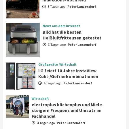
Kochfeld
1
3 Tagen ago
Peter Lanzendorf
News aus dem Internet
News aus dem Internet
Bild hat die besten Heißluftfritteusen
Bild hat die besten
getestet
Heißluftfritteusen getestet
2
3 Tagen ago
Peter Lanzendorf
Großgeräte
Wirtschaft
LG feiert 10 Jahre InstaView
Großgeräte
Wirtschaft
Kühl-/Gefrierkombinationen
LG feiert 10 Jahre InstaView
3
Kühl-/Gefrierkombinationen
4 Tagen ago
Peter Lanzendorf
Wirtschaft
electroplus küchenplus und Miele
steigern Frequenz und Umsatz im
Wirtschaft
Fachhandel
4
electroplus küchenplus und Miele
steigern Frequenz und Umsatz im
Fachhandel
Wirtschaft
4 Tagen ago
Peter Lanzendorf
medisana erhält Plus X Award für