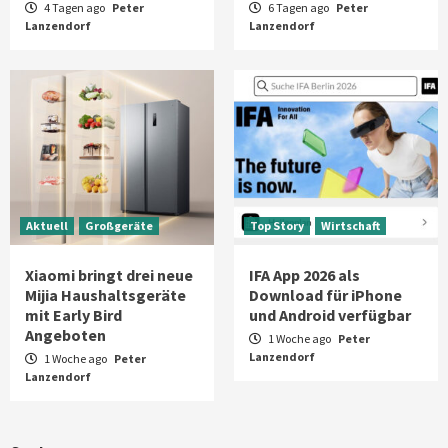
4 Tagen ago
Peter
6 Tagen ago
Peter
Lanzendorf
Lanzendorf
Aktuell
Großgeräte
Top Story
Wirtschaft
Xiaomi bringt drei neue
IFA App 2026 als
Mijia Haushaltsgeräte
Download für iPhone
mit Early Bird
und Android verfügbar
Angeboten
1 Woche ago
Peter
Lanzendorf
1 Woche ago
Peter
Lanzendorf