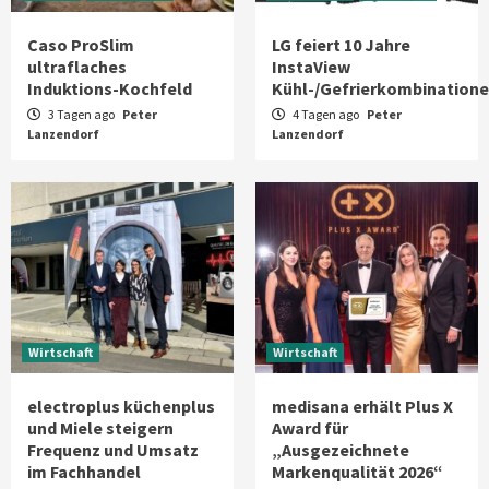
Caso ProSlim
LG feiert 10 Jahre
ultraflaches
InstaView
Induktions-Kochfeld
Kühl-/Gefrierkombination
3 Tagen ago
Peter
4 Tagen ago
Peter
Lanzendorf
Lanzendorf
Wirtschaft
Wirtschaft
electroplus küchenplus
medisana erhält Plus X
und Miele steigern
Award für
Frequenz und Umsatz
„Ausgezeichnete
im Fachhandel
Markenqualität 2026“