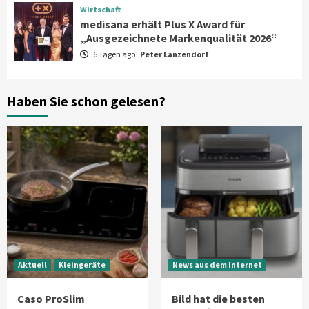
„Ausgezeichnete Markenqualität 2026“
Wirtschaft
5
medisana erhält Plus X Award für
„Ausgezeichnete Markenqualität 2026“
6 Tagen ago
Peter Lanzendorf
Smart Living
Top Story
Verbraucher setzen immer mehr auf
Klimageräte und Ventilatoren
6
Haben Sie schon gelesen?
Aktuell
Großgeräte
Xiaomi bringt drei neue Mijia
Haushaltsgeräte mit Early Bird
Angeboten
7
Aktuell
Kleingeräte
News aus dem Internet
Caso ProSlim
Bild hat die besten