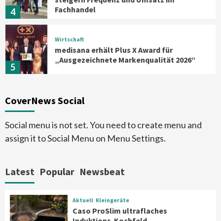
Fachhandel
4
Wirtschaft
medisana erhält Plus X Award für
„Ausgezeichnete Markenqualität 2026“
5
Smart Living
Top Story
CoverNews Social
Verbraucher setzen immer mehr auf
Klimageräte und Ventilatoren
6
Social menu is not set. You need to create menu and
assign it to Social Menu on Menu Settings.
Aktuell
Großgeräte
Xiaomi bringt drei neue Mijia
Haushaltsgeräte mit Early Bird
Latest
Popular
Newsbeat
Angeboten
7
Aktuell
Kleingeräte
Aktuell
Kleingeräte
Caso ProSlim ultraflaches
Caso ProSlim ultraflaches Induktions-
Induktions-Kochfeld