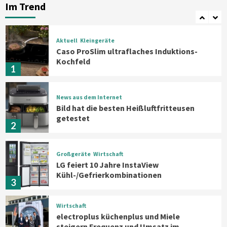
Im Trend
Angeboten
7
Aktuell
Kleingeräte
Caso ProSlim ultraflaches Induktions-
Kochfeld
1
News aus dem Internet
Bild hat die besten Heißluftfritteusen
getestet
2
Großgeräte
Wirtschaft
LG feiert 10 Jahre InstaView
Kühl-/Gefrierkombinationen
3
Wirtschaft
electroplus küchenplus und Miele
steigern Frequenz und Umsatz im