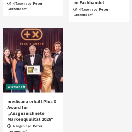
im Fachhandel
4 Tagen ago
Peter
Lanzendorf
4 Tagen ago
Peter
Lanzendorf
Wirtschaft
medisana erhält Plus X
Award für
„Ausgezeichnete
Markenqualität 2026“
6 Tagen ago
Peter
Lanzendorf