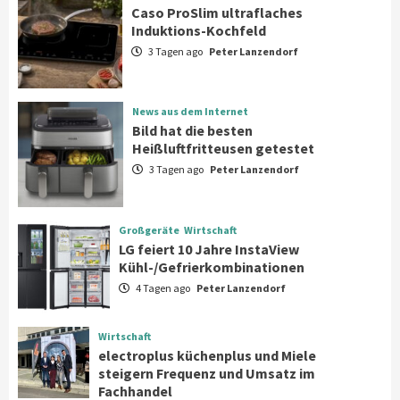
Aktuell
Kleingeräte
Caso ProSlim ultraflaches
Caso ProSlim ultraflaches Induktions-
Induktions-Kochfeld
Kochfeld
1
3 Tagen ago
Peter Lanzendorf
News aus dem Internet
News aus dem Internet
Bild hat die besten Heißluftfritteusen
Bild hat die besten
getestet
Heißluftfritteusen getestet
2
3 Tagen ago
Peter Lanzendorf
Großgeräte
Wirtschaft
LG feiert 10 Jahre InstaView
Großgeräte
Wirtschaft
Kühl-/Gefrierkombinationen
LG feiert 10 Jahre InstaView
3
Kühl-/Gefrierkombinationen
4 Tagen ago
Peter Lanzendorf
Wirtschaft
electroplus küchenplus und Miele
steigern Frequenz und Umsatz im
Wirtschaft
Fachhandel
4
electroplus küchenplus und Miele
steigern Frequenz und Umsatz im
Fachhandel