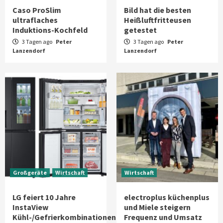
Caso ProSlim
Bild hat die besten
ultraflaches
Heißluftfritteusen
Induktions-Kochfeld
getestet
3 Tagen ago
Peter
3 Tagen ago
Peter
Lanzendorf
Lanzendorf
Großgeräte
Wirtschaft
Wirtschaft
LG feiert 10 Jahre
electroplus küchenplus
InstaView
und Miele steigern
Kühl-/Gefrierkombinationen
Frequenz und Umsatz