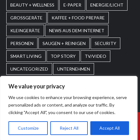
BEAUTY + WELLNESS
E-PAPER
ENERGIE/LICHT
GROSSGERÄTE
KAFFEE + FOOD PREPARE
KLEINGERÄTE
NEWS AUS DEM INTERNET
PERSONEN
SAUGEN + REINIGEN
SECURITY
SMART LIVING
TOP STORY
TV/VIDEO
UNCATEGORIZED
UNTERNEHMEN
WASCHEN + PFLEGEN
WIRTSCHAFT
We value your privacy
We use cookies to enhance your browsing experience, serve
Home
Impressum
AGBs
personalized ads or content, and analyze our traffic. By
clicking "Accept All", you consent to our use of cookies.
© 2026. POS Media GmbH. All rights reserved.
|
Customize
Reject All
Accept All
CoverNews
by AF themes.