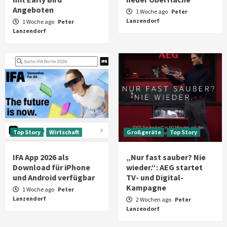
Angeboten
1 Woche ago
Peter
Lanzendorf
1 Woche ago
Peter
Lanzendorf
Top Story
Wirtschaft
Großgeräte
Top Story
IFA App 2026 als
„Nur fast sauber? Nie
Download für iPhone
wieder.“: AEG startet
und Android verfügbar
TV- und Digital-
Kampagne
1 Woche ago
Peter
Lanzendorf
2 Wochen ago
Peter
Lanzendorf