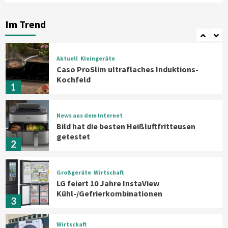
Xiaomi bringt drei neue Mijia
Haushaltsgeräte mit Early Bird
Im Trend
Angeboten
7
Aktuell
Kleingeräte
Caso ProSlim ultraflaches Induktions-
Kochfeld
1
News aus dem Internet
Bild hat die besten Heißluftfritteusen
getestet
2
Großgeräte
Wirtschaft
LG feiert 10 Jahre InstaView
Kühl-/Gefrierkombinationen
3
Wirtschaft