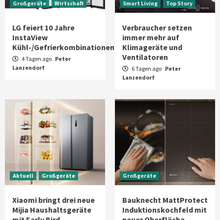
Großgeräte
Wirtschaft
Smart Living
Top Story
LG feiert 10 Jahre
Verbraucher setzen
InstaView
immer mehr auf
Kühl-/Gefrierkombinationen
Klimageräte und
Ventilatoren
4 Tagen ago
Peter
Lanzendorf
6 Tagen ago
Peter
Lanzendorf
Aktuell
Großgeräte
Großgeräte
Xiaomi bringt drei neue
Bauknecht MattProtect
Mijia Haushaltsgeräte
Induktionskochfeld mit
mit Early Bird
neuer Oberfläche