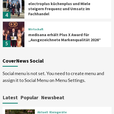
electroplus küchenplus und Miele
steigern Frequenz und Umsatz im
Fachhandel
4
Wirtschaft
medisana erhält Plus X Award für
„Ausgezeichnete Markenqualität 2026“
5
Smart Living
Top Story
CoverNews Social
Verbraucher setzen immer mehr auf
Klimageräte und Ventilatoren
6
Social menu is not set. You need to create menu and
assign it to Social Menu on Menu Settings.
Aktuell
Großgeräte
Xiaomi bringt drei neue Mijia
Haushaltsgeräte mit Early Bird
Latest
Popular
Newsbeat
Angeboten
7
Aktuell
Kleingeräte