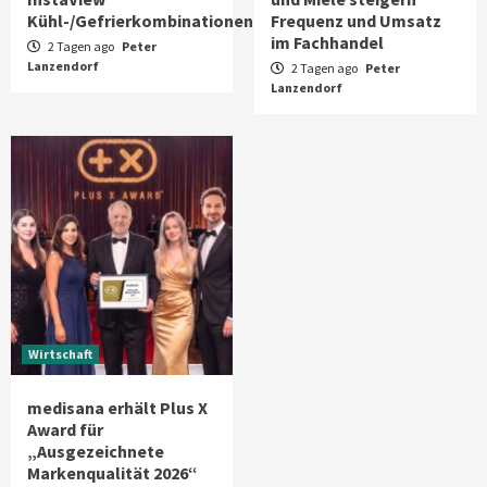
Kühl-/Gefrierkombinationen
Frequenz und Umsatz
im Fachhandel
2 Tagen ago
Peter
Lanzendorf
2 Tagen ago
Peter
Lanzendorf
Wirtschaft
medisana erhält Plus X
Award für
„Ausgezeichnete
Markenqualität 2026“