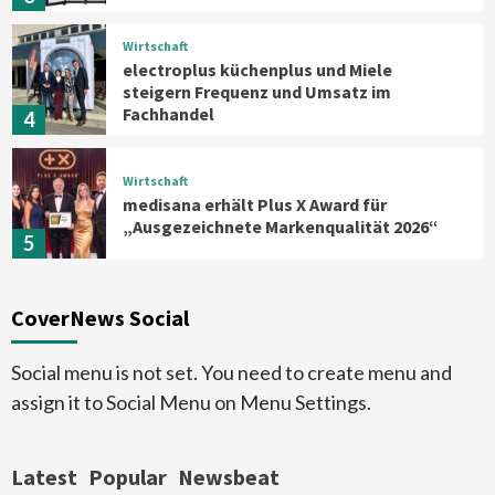
Wirtschaft
electroplus küchenplus und Miele
steigern Frequenz und Umsatz im
Fachhandel
4
Wirtschaft
medisana erhält Plus X Award für
„Ausgezeichnete Markenqualität 2026“
5
Smart Living
Top Story
CoverNews Social
Verbraucher setzen immer mehr auf
Klimageräte und Ventilatoren
6
Social menu is not set. You need to create menu and
assign it to Social Menu on Menu Settings.
Aktuell
Großgeräte
Xiaomi bringt drei neue Mijia
Haushaltsgeräte mit Early Bird
Latest
Popular
Newsbeat
Angeboten
7