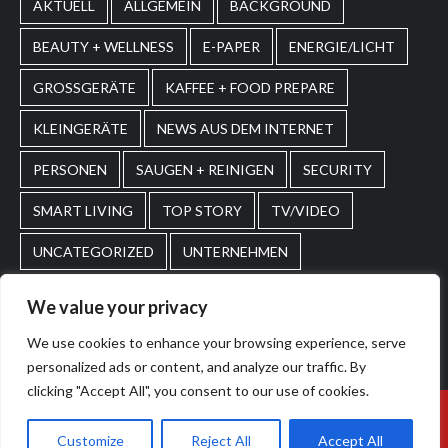
AKTUELL
ALLGEMEIN
BACKGROUND
BEAUTY + WELLNESS
E-PAPER
ENERGIE/LICHT
GROSSGERÄTE
KAFFEE + FOOD PREPARE
KLEINGERÄTE
NEWS AUS DEM INTERNET
PERSONEN
SAUGEN + REINIGEN
SECURITY
SMART LIVING
TOP STORY
TV/VIDEO
UNCATEGORIZED
UNTERNEHMEN
WASCHEN + PFLEGEN
WIRTSCHAFT
We value your privacy
We use cookies to enhance your browsing experience, serve
Home
Impressum
AGBs
personalized ads or content, and analyze our traffic. By
clicking "Accept All", you consent to our use of cookies.
© 2026. POS Media GmbH. All rights reserved.
|
Customize
Reject All
Accept All