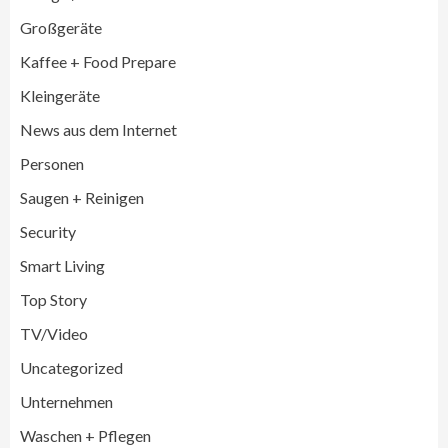
Großgeräte
Großgeräte
Wirtschaft
Kaffee + Food Prepare
LG feiert 10 Jahre InstaView
Kühl-/Gefrierkombinationen
Kleingeräte
3
News aus dem Internet
Wirtschaft
Personen
electroplus küchenplus und Miele
steigern Frequenz und Umsatz im
Saugen + Reinigen
Fachhandel
4
Security
Smart Living
Wirtschaft
medisana erhält Plus X Award für
Top Story
„Ausgezeichnete Markenqualität 2026“
5
TV/Video
Uncategorized
Smart Living
Top Story
Unternehmen
Verbraucher setzen immer mehr auf
Klimageräte und Ventilatoren
Waschen + Pflegen
6