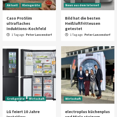
Aktuell
Kleingeräte
News aus dem Internet
Caso ProSlim
Bild hat die besten
ultraflaches
Heißluftfritteusen
Induktions-Kochfeld
getestet
1 Tag ago
Peter Lanzendorf
1 Tag ago
Peter Lanzendorf
Großgeräte
Wirtschaft
Wirtschaft
LG feiert 10 Jahre
electroplus küchenplus
InstaView
und Miele steigern