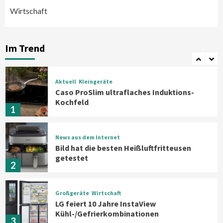
Wirtschaft
Aktuell
Großgeräte
Xiaomi bringt drei neue Mijia
Haushaltsgeräte mit Early Bird
Im Trend
Angeboten
7
Aktuell
Kleingeräte
Caso ProSlim ultraflaches Induktions-
Kochfeld
1
News aus dem Internet
Bild hat die besten Heißluftfritteusen
getestet
2
Großgeräte
Wirtschaft
LG feiert 10 Jahre InstaView
Kühl-/Gefrierkombinationen
3