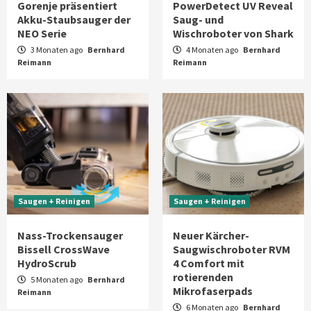
Gorenje präsentiert
PowerDetect UV Reveal
Akku-Staubsauger der
Saug- und
NEO Serie
Wischroboter von Shark
3 Monaten ago
Bernhard
4 Monaten ago
Bernhard
Reimann
Reimann
Saugen + Reinigen
Saugen + Reinigen
Nass-Trockensauger
Neuer Kärcher-
Bissell CrossWave
Saugwischroboter RVM
HydroScrub
4 Comfort mit
rotierenden
5 Monaten ago
Bernhard
Mikrofaserpads
Reimann
6 Monaten ago
Bernhard