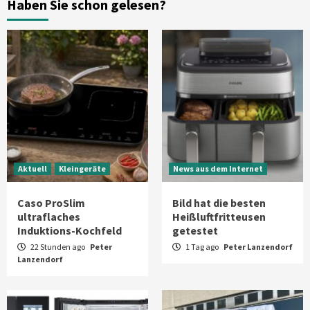
Haben Sie schon gelesen?
Aktuell
Großgeräte
Xiaomi bringt drei neue Mijia
Haushaltsgeräte mit Early Bird
Angeboten
7
Aktuell
Kleingeräte
News aus dem Internet
Caso ProSlim
Bild hat die besten
ultraflaches
Heißluftfritteusen
Induktions-Kochfeld
getestet
22 Stunden ago
Peter
1 Tag ago
Peter Lanzendorf
Lanzendorf