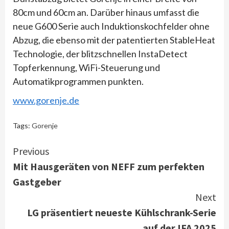
80cm und 60cm an. Darüber hinaus umfasst die
neue G600 Serie auch Induktionskochfelder ohne
Abzug, die ebenso mit der patentierten StableHeat
Technologie, der blitzschnellen InstaDetect
Topferkennung, WiFi-Steuerung und
Automatikprogrammen punkten.
www.gorenje.de
Tags:
Gorenje
Continue
Previous
Mit Hausgeräten von NEFF zum perfekten
Reading
Gastgeber
Next
LG präsentiert neueste Kühlschrank-Serie
auf der IFA 2025