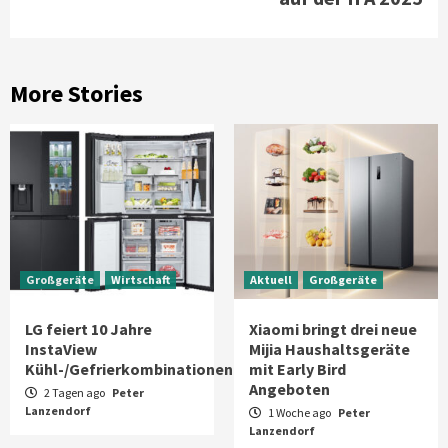
More Stories
Großgeräte
Wirtschaft
Aktuell
Großgeräte
LG feiert 10 Jahre
Xiaomi bringt drei neue
InstaView
Mijia Haushaltsgeräte
Kühl-/Gefrierkombinationen
mit Early Bird
Angeboten
2 Tagen ago
Peter
Lanzendorf
1 Woche ago
Peter
Lanzendorf