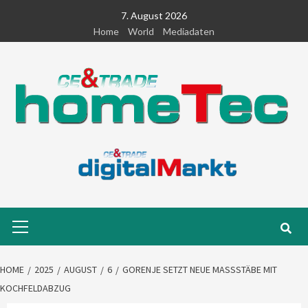
Skip
7. August 2026
to
Home
World
Mediadaten
content
Primary
Menu
HOME
2025
AUGUST
6
GORENJE SETZT NEUE MASSSTÄBE MIT K
OCHFELDABZUG