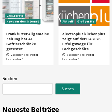
Großgeräte
News aus dem Internet
Aktuell
Großgeräte
Frankfurter Allgemeine
electroplus küchenplus
Zeitung hat 41
zeigt auf der IFA 2026
Gefrierschränke
Erfolgswege für
getestet
Fachgeschäfte
2 Wochen ago
Peter
3 Wochen ago
Peter
Lanzendorf
Lanzendorf
Suchen
Suchen
Neueste Beiträge