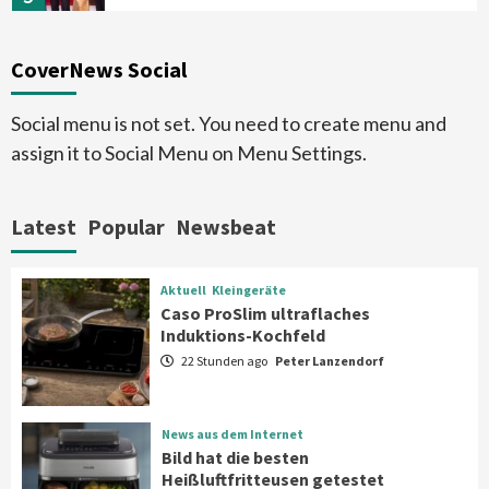
Smart Living
Top Story
CoverNews Social
Verbraucher setzen immer mehr auf
Klimageräte und Ventilatoren
6
Social menu is not set. You need to create menu and
assign it to Social Menu on Menu Settings.
Aktuell
Großgeräte
Xiaomi bringt drei neue Mijia
Haushaltsgeräte mit Early Bird
Latest
Popular
Newsbeat
Angeboten
7
Aktuell
Kleingeräte
Aktuell
Kleingeräte
Caso ProSlim ultraflaches
Caso ProSlim ultraflaches Induktions-
Induktions-Kochfeld
Kochfeld
1
22 Stunden ago
Peter Lanzendorf
News aus dem Internet
News aus dem Internet
Bild hat die besten Heißluftfritteusen
Bild hat die besten
getestet
Heißluftfritteusen getestet
2