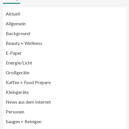
Aktuell
Allgemein
Background
Beauty + Wellness
E-Paper
Energie/Licht
Großgeräte
Großgeräte
Wirtschaft
Kaffee + Food Prepare
LG feiert 10 Jahre InstaView
Kühl-/Gefrierkombinationen
Kleingeräte
3
News aus dem Internet
Wirtschaft
Personen
electroplus küchenplus und Miele
steigern Frequenz und Umsatz im
Saugen + Reinigen
Fachhandel
4