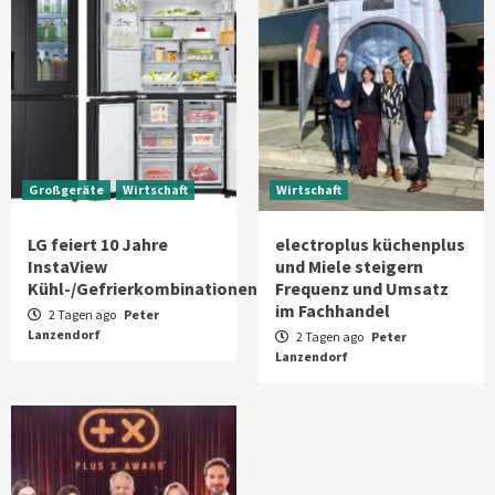
Großgeräte
Wirtschaft
Wirtschaft
LG feiert 10 Jahre
electroplus küchenplus
InstaView
und Miele steigern
Kühl-/Gefrierkombinationen
Frequenz und Umsatz
im Fachhandel
2 Tagen ago
Peter
Lanzendorf
2 Tagen ago
Peter
Lanzendorf