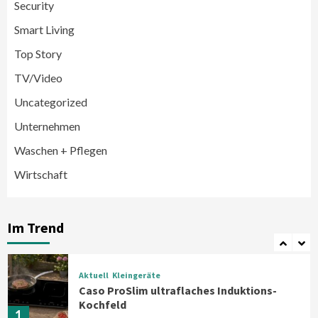
Security
Smart Living
Wirtschaft
medisana erhält Plus X Award für
Top Story
„Ausgezeichnete Markenqualität 2026“
5
TV/Video
Uncategorized
Smart Living
Top Story
Unternehmen
Verbraucher setzen immer mehr auf
Klimageräte und Ventilatoren
Waschen + Pflegen
6
Wirtschaft
Aktuell
Großgeräte
Xiaomi bringt drei neue Mijia
Haushaltsgeräte mit Early Bird
Im Trend
Angeboten
7
Aktuell
Kleingeräte
Caso ProSlim ultraflaches Induktions-
Kochfeld
1