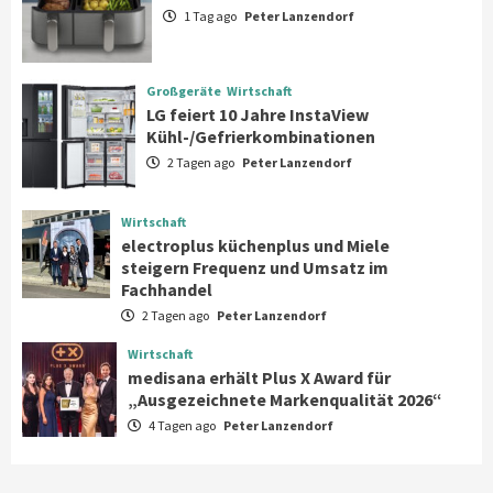
1 Tag ago
Peter Lanzendorf
Großgeräte
Wirtschaft
LG feiert 10 Jahre InstaView
Großgeräte
Wirtschaft
Kühl-/Gefrierkombinationen
LG feiert 10 Jahre InstaView
3
Kühl-/Gefrierkombinationen
2 Tagen ago
Peter Lanzendorf
Wirtschaft
electroplus küchenplus und Miele
steigern Frequenz und Umsatz im
Wirtschaft
Fachhandel
4
electroplus küchenplus und Miele
steigern Frequenz und Umsatz im
Fachhandel
Wirtschaft
2 Tagen ago
Peter Lanzendorf
medisana erhält Plus X Award für
„Ausgezeichnete Markenqualität 2026“
Wirtschaft
5
medisana erhält Plus X Award für
„Ausgezeichnete Markenqualität 2026“
4 Tagen ago
Peter Lanzendorf
Smart Living
Top Story
Verbraucher setzen immer mehr auf
Klimageräte und Ventilatoren
6