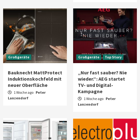
Großgeräte
Großgeräte
Top Story
Bauknecht MattProtect
„Nur fast sauber? Nie
Induktionskochfeld mit
wieder.“: AEG startet
neuer Oberfläche
TV- und Digital-
Kampagne
1 Woche ago
Peter
Lanzendorf
1 Woche ago
Peter
Lanzendorf