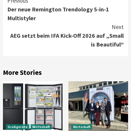
Continue
Previous
Der neue Remington Trendology 5-in-1
Reading
Multistyler
Next
AEG setzt beim IFA Kick-Off 2026 auf „Small
is Beautiful“
More Stories
Großgeräte
Wirtschaft
Wirtschaft