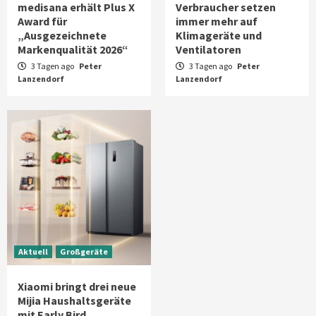
medisana erhält Plus X
Verbraucher setzen
Award für
immer mehr auf
„Ausgezeichnete
Klimageräte und
Markenqualität 2026“
Ventilatoren
3 Tagen ago
Peter
3 Tagen ago
Peter
Lanzendorf
Lanzendorf
Aktuell
Großgeräte
Xiaomi bringt drei neue
Mijia Haushaltsgeräte
mit Early Bird