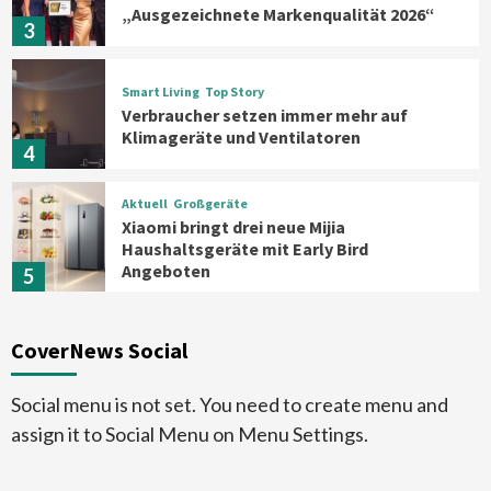
„Ausgezeichnete Markenqualität 2026“
3
Smart Living
Top Story
Verbraucher setzen immer mehr auf
Klimageräte und Ventilatoren
4
Aktuell
Großgeräte
Xiaomi bringt drei neue Mijia
Haushaltsgeräte mit Early Bird
Angeboten
5
Großgeräte
CoverNews Social
Bauknecht MattProtect
Induktionskochfeld mit neuer
Oberfläche
6
Social menu is not set. You need to create menu and
assign it to Social Menu on Menu Settings.
Background
Smart Living
Reolink-Studie: Bei der Heimsicherheit