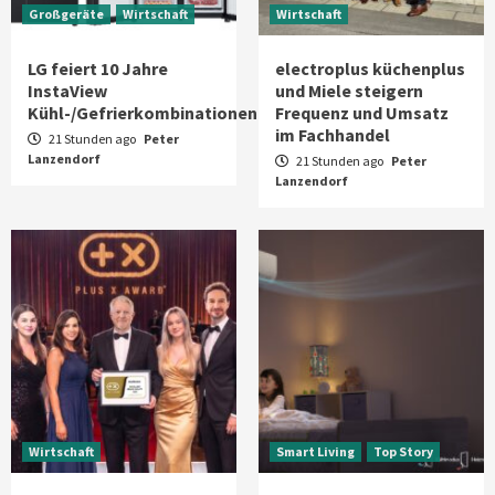
Großgeräte
Wirtschaft
Wirtschaft
LG feiert 10 Jahre
electroplus küchenplus
InstaView
und Miele steigern
Kühl-/Gefrierkombinationen
Frequenz und Umsatz
im Fachhandel
21 Stunden ago
Peter
Lanzendorf
21 Stunden ago
Peter
Lanzendorf
Wirtschaft
Smart Living
Top Story