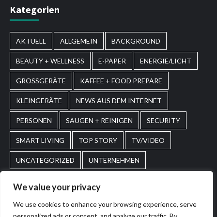
Kategorien
AKTUELL
ALLGEMEIN
BACKGROUND
BEAUTY + WELLNESS
E-PAPER
ENERGIE/LICHT
GROSSGERÄTE
KAFFEE + FOOD PREPARE
KLEINGERÄTE
NEWS AUS DEM INTERNET
PERSONEN
SAUGEN + REINIGEN
SECURITY
SMART LIVING
TOP STORY
TV/VIDEO
UNCATEGORIZED
UNTERNEHMEN
WASCHEN + PFLEGEN
WIRTSCHAFT
We value your privacy
We use cookies to enhance your browsing experience, serve
Home
Impressum
AGBs
personalized ads or content, and analyze our traffic. By