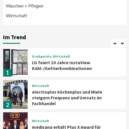
Induktionskochfeld mit neuer
Waschen + Pflegen
Oberfläche
6
Wirtschaft
Background
Smart Living
Reolink-Studie: Bei der Heimsicherheit
zählen Zuverlässigkeit und Qualität
Im Trend
statt Feature-Flut
7
Großgeräte
Wirtschaft
LG feiert 10 Jahre InstaView
Kühl-/Gefrierkombinationen
1
Wirtschaft
electroplus küchenplus und Miele
steigern Frequenz und Umsatz im
Fachhandel
2
Wirtschaft
medisana erhält Plus X Award für