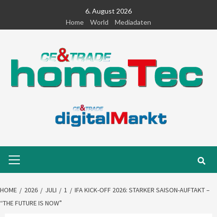
Skip
6. August 2026
to
Home
World
Mediadaten
content
Primary
Menu
HOME
2026
JULI
1
IFA KICK-OFF 2026: STARKER SAISON-AUFTAKT –
“THE FUTURE IS NOW”