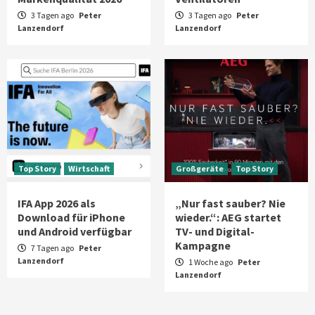
3 Tagen ago
Peter
3 Tagen ago
Peter
Lanzendorf
Lanzendorf
Top Story
Wirtschaft
Großgeräte
Top Story
IFA App 2026 als
„Nur fast sauber? Nie
Download für iPhone
wieder.“: AEG startet
und Android verfügbar
TV- und Digital-
Kampagne
7 Tagen ago
Peter
Lanzendorf
1 Woche ago
Peter
Lanzendorf