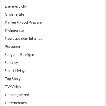
Energie/Licht
Großgeräte
Wirtschaft
Kaffee + Food Prepare
medisana erhält Plus X Award für
„Ausgezeichnete Markenqualität 2026“
Kleingeräte
3
News aus dem Internet
Personen
Smart Living
Top Story
Verbraucher setzen immer mehr auf
Saugen + Reinigen
Klimageräte und Ventilatoren
4
Security
Smart Living
Aktuell
Großgeräte
Xiaomi bringt drei neue Mijia
Top Story
Haushaltsgeräte mit Early Bird
Angeboten
5
TV/Video
Uncategorized
Großgeräte
Bauknecht MattProtect
Unternehmen