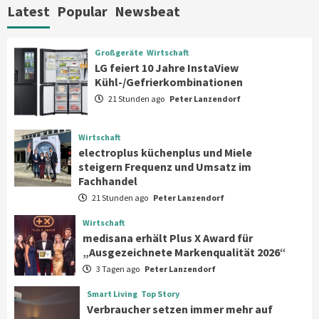
zählen Zuverlässigkeit und Qualität
Latest
Popular
Newsbeat
statt Feature-Flut
7
Großgeräte
Wirtschaft
Großgeräte
Wirtschaft
LG feiert 10 Jahre InstaView
LG feiert 10 Jahre InstaView
Kühl-/Gefrierkombinationen
Kühl-/Gefrierkombinationen
1
21 Stunden ago
Peter Lanzendorf
Wirtschaft
Wirtschaft
electroplus küchenplus und Miele
electroplus küchenplus und Miele
steigern Frequenz und Umsatz im
steigern Frequenz und Umsatz im
Fachhandel
2
Fachhandel
21 Stunden ago
Peter Lanzendorf
Wirtschaft
Wirtschaft
medisana erhält Plus X Award für
medisana erhält Plus X Award für
„Ausgezeichnete Markenqualität 2026“
„Ausgezeichnete Markenqualität 2026“
3
3 Tagen ago
Peter Lanzendorf
Smart Living
Top Story
Smart Living
Top Story
Verbraucher setzen immer mehr auf
Verbraucher setzen immer mehr auf