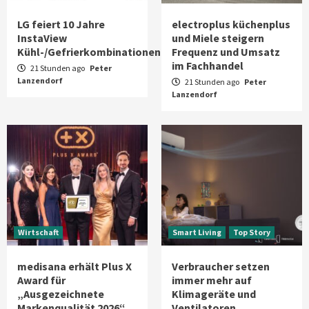
LG feiert 10 Jahre
electroplus küchenplus
InstaView
und Miele steigern
Kühl-/Gefrierkombinationen
Frequenz und Umsatz
im Fachhandel
21 Stunden ago
Peter
Lanzendorf
21 Stunden ago
Peter
Lanzendorf
Wirtschaft
Smart Living
Top Story
medisana erhält Plus X
Verbraucher setzen
Award für
immer mehr auf
„Ausgezeichnete
Klimageräte und
Markenqualität 2026“
Ventilatoren