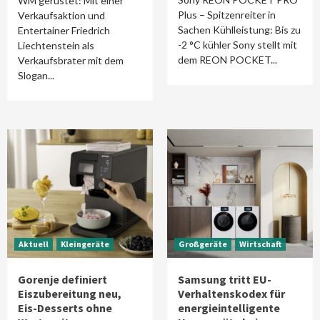
WM gerüstet: Mit einer
Plus – Spitzenreiter in
Verkaufsaktion und
Sachen Kühlleistung: Bis zu
Entertainer Friedrich
-2 °C kühler Sony stellt mit
Liechtenstein als
dem REON POCKET...
Verkaufsbrater mit dem
Slogan...
Aktuell
Kleingeräte
Großgeräte
Wirtschaft
Gorenje definiert
Samsung tritt EU-
Eiszubereitung neu,
Verhaltenskodex für
Eis-Desserts ohne
energieintelligente