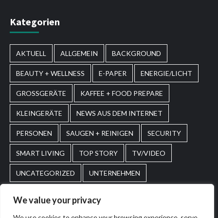
Kategorien
AKTUELL
ALLGEMEIN
BACKGROUND
BEAUTY + WELLNESS
E-PAPER
ENERGIE/LICHT
GROSSGERÄTE
KAFFEE + FOOD PREPARE
KLEINGERÄTE
NEWS AUS DEM INTERNET
PERSONEN
SAUGEN + REINIGEN
SECURITY
SMART LIVING
TOP STORY
TV/VIDEO
UNCATEGORIZED
UNTERNEHMEN
WASCHEN + PFLEGEN
WIRTSCHAFT
We value your privacy
We use cookies to enhance your browsing experience, serve