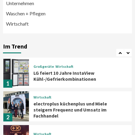
Bauknecht MattProtect
Unternehmen
Induktionskochfeld mit neuer
Waschen + Pflegen
Oberfläche
6
Wirtschaft
Background
Smart Living
Reolink-Studie: Bei der Heimsicherheit
zählen Zuverlässigkeit und Qualität
Im Trend
statt Feature-Flut
7
Großgeräte
Wirtschaft
LG feiert 10 Jahre InstaView
Kühl-/Gefrierkombinationen
1
Wirtschaft
electroplus küchenplus und Miele
steigern Frequenz und Umsatz im
Fachhandel
2
Wirtschaft