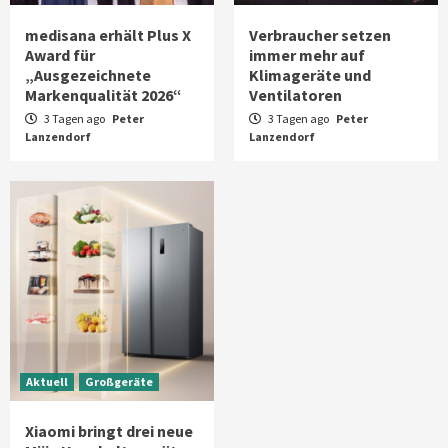
medisana erhält Plus X
Verbraucher setzen
Award für
immer mehr auf
„Ausgezeichnete
Klimageräte und
Markenqualität 2026“
Ventilatoren
3 Tagen ago
Peter
3 Tagen ago
Peter
Lanzendorf
Lanzendorf
Aktuell
Großgeräte
Xiaomi bringt drei neue