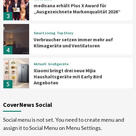
medisana erhält Plus X Award für
„Ausgezeichnete Markenqualität 2026“
3
Smart Living
Top Story
Verbraucher setzen immer mehr auf
Klimageräte und Ventilatoren
4
Aktuell
Großgeräte
Xiaomi bringt drei neue Mijia
Haushaltsgeräte mit Early Bird
Angeboten
5
Großgeräte
CoverNews Social
Bauknecht MattProtect
Induktionskochfeld mit neuer
Oberfläche
6
Social menu is not set. You need to create menu and
assign it to Social Menu on Menu Settings.
Background
Smart Living