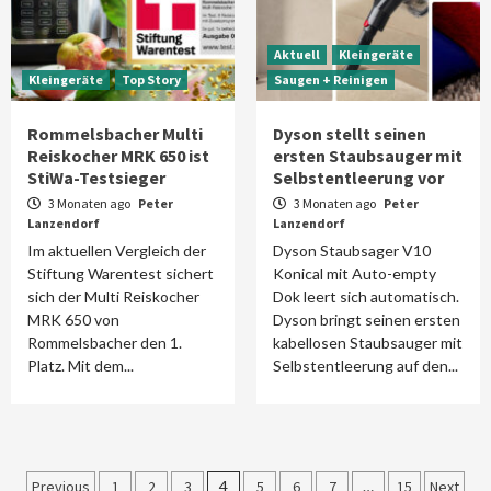
Aktuell
Kleingeräte
Kleingeräte
Top Story
Saugen + Reinigen
Rommelsbacher Multi
Dyson stellt seinen
Reiskocher MRK 650 ist
ersten Staubsauger mit
StiWa-Testsieger
Selbstentleerung vor
3 Monaten ago
Peter
3 Monaten ago
Peter
Lanzendorf
Lanzendorf
Im aktuellen Vergleich der
Dyson Staubsager V10
Stiftung Warentest sichert
Konical mit Auto-empty
sich der Multi Reiskocher
Dok leert sich automatisch.
MRK 650 von
Dyson bringt seinen ersten
Rommelsbacher den 1.
kabellosen Staubsauger mit
Platz. Mit dem...
Selbstentleerung auf den...
Seitennummerierung
Previous
1
2
3
4
5
6
7
…
15
Next