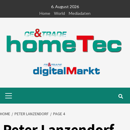
Skip
6. August 2026
to
Home
World
Mediadaten
content
Primary
Menu
HOME
PETER LANZENDORF
PAGE 4
Peter Lanzendorf