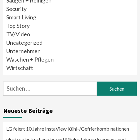
Saugen + Reinigen
Security
Smart Living
Top Story
TV/Video
Uncategorized
Unternehmen
Waschen + Pflegen
Wirtschaft
Suchen
nach:
Neueste Beiträge
LG feiert 10 Jahre InstaView Kühl-/Gefrierkombinationen
electroplus küchenplus und Miele steigern Frequenz und