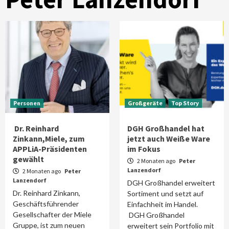
Personen
Großgeräte
Top Story
Dr. Reinhard
DGH Großhandel hat
Zinkann,Miele, zum
jetzt auch Weiße Ware
APPLiA-Präsidenten
im Fokus
gewählt
2 Monaten ago
Peter
Lanzendorf
2 Monaten ago
Peter
Lanzendorf
DGH Großhandel erweitert
Dr. Reinhard Zinkann,
Sortiment und setzt auf
Geschäftsführender
Einfachheit im Handel.
Gesellschafter der Miele
DGH Großhandel
Gruppe, ist zum neuen
erweitert sein Portfolio mit