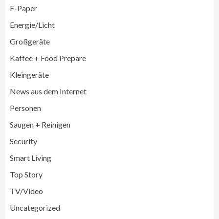
E-Paper
Energie/Licht
Großgeräte
Wirtschaft
Kaffee + Food Prepare
medisana erhält Plus X Award für
„Ausgezeichnete Markenqualität 2026“
Kleingeräte
3
News aus dem Internet
Personen
Smart Living
Top Story
Verbraucher setzen immer mehr auf
Saugen + Reinigen
Klimageräte und Ventilatoren
4
Security
Smart Living
Aktuell
Großgeräte
Xiaomi bringt drei neue Mijia
Top Story
Haushaltsgeräte mit Early Bird
Angeboten
5
TV/Video
Uncategorized
Großgeräte