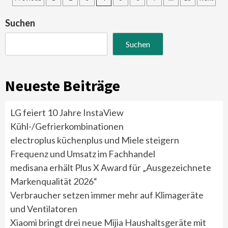
der
Suchen
Beiträge
Suchen
Neueste Beiträge
LG feiert 10 Jahre InstaView
Kühl-/Gefrierkombinationen
electroplus küchenplus und Miele steigern
Frequenz und Umsatz im Fachhandel
medisana erhält Plus X Award für „Ausgezeichnete
Markenqualität 2026“
Verbraucher setzen immer mehr auf Klimageräte
und Ventilatoren
Xiaomi bringt drei neue Mijia Haushaltsgeräte mit