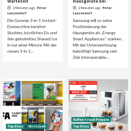
Wartezeit
Hausgeräte bei
2 Monaten ago
Peter
2 Monaten ago
Peter
Lanzendorf
Lanzendorf
Die Gorenje 3-in-1 Instant-
Samsung will so seine
Eismaschine bereitet
Positionierung der
Slushies, köstliches Eis und
Hausgeräte als „Energy
fein gehobeltes Shaved Ice
Smart Appliances“ stärken.
in nur einer Minute. Mit der
Mit der Unterzeichnung
neuen 3-in-1...
bekräftigt Samsung sein
Ziel, interoperable...
Kaffee + Food Prepare
Top Story
Wirtschaft
Top Story