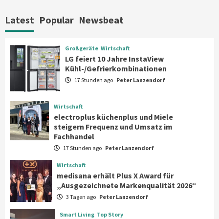
Reolink-Studie: Bei der Heimsicherheit
zählen Zuverlässigkeit und Qualität
Latest
Popular
Newsbeat
statt Feature-Flut
7
Großgeräte
Wirtschaft
Großgeräte
Wirtschaft
LG feiert 10 Jahre InstaView
LG feiert 10 Jahre InstaView
Kühl-/Gefrierkombinationen
Kühl-/Gefrierkombinationen
1
17 Stunden ago
Peter Lanzendorf
Wirtschaft
Wirtschaft
electroplus küchenplus und Miele
electroplus küchenplus und Miele
steigern Frequenz und Umsatz im
steigern Frequenz und Umsatz im
Fachhandel
2
Fachhandel
17 Stunden ago
Peter Lanzendorf
Wirtschaft
Wirtschaft
medisana erhält Plus X Award für
medisana erhält Plus X Award für
„Ausgezeichnete Markenqualität 2026“
„Ausgezeichnete Markenqualität 2026“
3
3 Tagen ago
Peter Lanzendorf
Smart Living
Top Story
Smart Living
Top Story