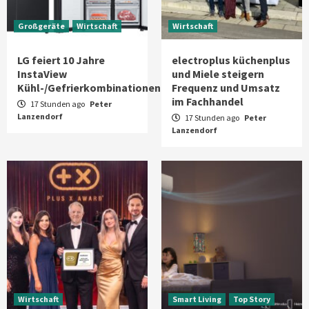
Großgeräte
Wirtschaft
Wirtschaft
LG feiert 10 Jahre
electroplus küchenplus
InstaView
und Miele steigern
Kühl-/Gefrierkombinationen
Frequenz und Umsatz
im Fachhandel
17 Stunden ago
Peter
Lanzendorf
17 Stunden ago
Peter
Lanzendorf
Wirtschaft
Smart Living
Top Story