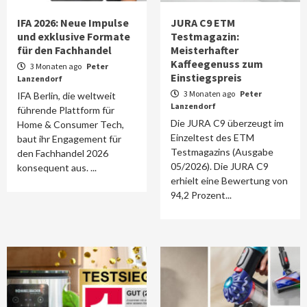
IFA 2026: Neue Impulse
JURA C9 ETM
und exklusive Formate
Testmagazin:
für den Fachhandel
Meisterhafter
Kaffeegenuss zum
3 Monaten ago
Peter
Einstiegspreis
Lanzendorf
3 Monaten ago
Peter
IFA Berlin, die weltweit
Lanzendorf
führende Plattform für
Die JURA C9 überzeugt im
Home & Consumer Tech,
Einzeltest des ETM
baut ihr Engagement für
Testmagazins (Ausgabe
den Fachhandel 2026
05/2026). Die JURA C9
konsequent aus. ...
erhielt eine Bewertung von
94,2 Prozent...