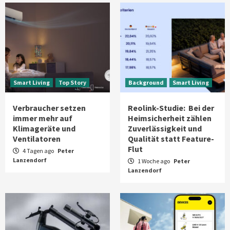
Smart Living
Top Story
Background
Smart Living
Verbraucher setzen
Reolink-Studie: Bei der
immer mehr auf
Heimsicherheit zählen
Klimageräte und
Zuverlässigkeit und
Ventilatoren
Qualität statt Feature-
Flut
4 Tagen ago
Peter
Lanzendorf
1 Woche ago
Peter
Lanzendorf