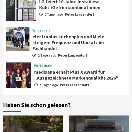
LG feiert 10 Jahre InstaView
3
Kühl-/Gefrierkombinationen
2 Tagen ago
Peter Lanzendorf
Wirtschaft
electroplus küchenplus und Miele
steigern Frequenz und Umsatz im
Wirtschaft
Fachhandel
4
electroplus küchenplus und Miele
steigern Frequenz und Umsatz im
Fachhandel
Wirtschaft
2 Tagen ago
Peter Lanzendorf
medisana erhält Plus X Award für
„Ausgezeichnete Markenqualität 2026“
Wirtschaft
5
medisana erhält Plus X Award für
„Ausgezeichnete Markenqualität 2026“
4 Tagen ago
Peter Lanzendorf
Smart Living
Top Story
Verbraucher setzen immer mehr auf
Klimageräte und Ventilatoren
6
Haben Sie schon gelesen?
Aktuell
Großgeräte
Xiaomi bringt drei neue Mijia
Haushaltsgeräte mit Early Bird