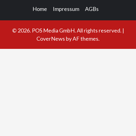
Home
Impressum
AGBs
© 2026. POS Media GmbH. All rights reserved.
|
CoverNews
by AF themes.