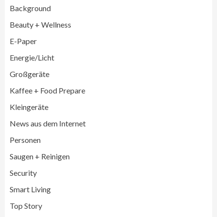
Background
Beauty + Wellness
E-Paper
Energie/Licht
Großgeräte
Großgeräte
Wirtschaft
Kaffee + Food Prepare
LG feiert 10 Jahre InstaView
Kühl-/Gefrierkombinationen
Kleingeräte
3
News aus dem Internet
Wirtschaft
Personen
electroplus küchenplus und Miele
steigern Frequenz und Umsatz im
Saugen + Reinigen
Fachhandel
4
Security
Smart Living
Wirtschaft
medisana erhält Plus X Award für
Top Story
„Ausgezeichnete Markenqualität 2026“