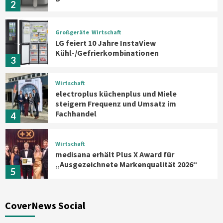
2
Großgeräte
Wirtschaft
LG feiert 10 Jahre InstaView
Kühl-/Gefrierkombinationen
3
Wirtschaft
electroplus küchenplus und Miele
steigern Frequenz und Umsatz im
Fachhandel
4
Wirtschaft
medisana erhält Plus X Award für
„Ausgezeichnete Markenqualität 2026“
5
Smart Living
Top Story
CoverNews Social
Verbraucher setzen immer mehr auf
Klimageräte und Ventilatoren