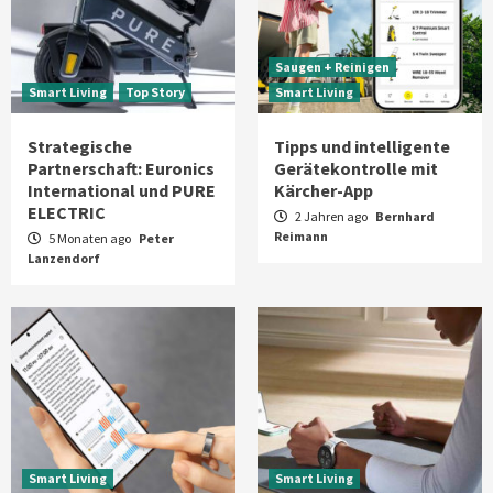
Saugen + Reinigen
Smart Living
Top Story
Smart Living
Strategische
Tipps und intelligente
Partnerschaft: Euronics
Gerätekontrolle mit
International und PURE
Kärcher-App
ELECTRIC
2 Jahren ago
Bernhard
Reimann
5 Monaten ago
Peter
Lanzendorf
Smart Living
Smart Living