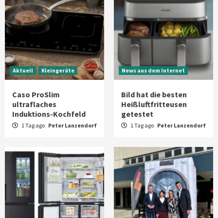
Angeboten
7
Aktuell
Kleingeräte
News aus dem Internet
Caso ProSlim
Bild hat die besten
ultraflaches
Heißluftfritteusen
Induktions-Kochfeld
getestet
1 Tag ago
Peter Lanzendorf
1 Tag ago
Peter Lanzendorf