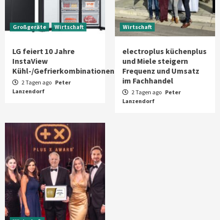
Großgeräte
Wirtschaft
Wirtschaft
LG feiert 10 Jahre
electroplus küchenplus
InstaView
und Miele steigern
Kühl-/Gefrierkombinationen
Frequenz und Umsatz
im Fachhandel
2 Tagen ago
Peter
Lanzendorf
2 Tagen ago
Peter
Lanzendorf