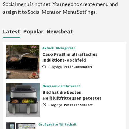
6
Social menu is not set. You need to create menu and
assign it to Social Menu on Menu Settings.
Aktuell
Großgeräte
Xiaomi bringt drei neue Mijia
Haushaltsgeräte mit Early Bird
Latest
Popular
Newsbeat
Angeboten
7
Aktuell
Kleingeräte
Aktuell
Kleingeräte
Caso ProSlim ultraflaches
Caso ProSlim ultraflaches Induktions-
Induktions-Kochfeld
Kochfeld
1
1 Tag ago
Peter Lanzendorf
News aus dem Internet
News aus dem Internet
Bild hat die besten Heißluftfritteusen
Bild hat die besten
getestet
Heißluftfritteusen getestet
2
1 Tag ago
Peter Lanzendorf
Großgeräte
Wirtschaft
LG feiert 10 Jahre InstaView
Großgeräte
Wirtschaft
Kühl-/Gefrierkombinationen