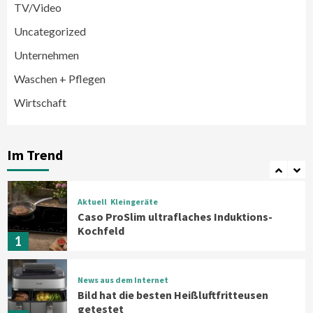
5
TV/Video
Uncategorized
Smart Living
Top Story
Unternehmen
Verbraucher setzen immer mehr auf
Klimageräte und Ventilatoren
Waschen + Pflegen
6
Wirtschaft
Aktuell
Großgeräte
Xiaomi bringt drei neue Mijia
Haushaltsgeräte mit Early Bird
Im Trend
Angeboten
7
Aktuell
Kleingeräte
Caso ProSlim ultraflaches Induktions-
Kochfeld
1
News aus dem Internet
Bild hat die besten Heißluftfritteusen
getestet