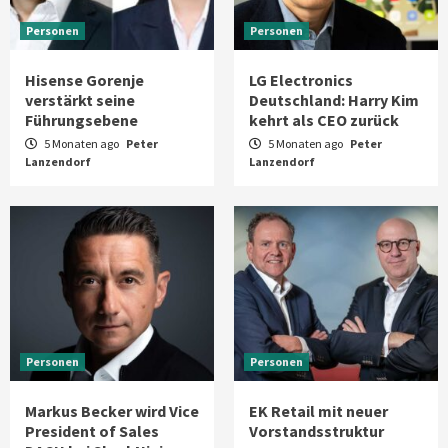
Personen
Personen
Hisense Gorenje
LG Electronics
verstärkt seine
Deutschland: Harry Kim
Führungsebene
kehrt als CEO zurück
5 Monaten ago
Peter
5 Monaten ago
Peter
Lanzendorf
Lanzendorf
Personen
Personen
Markus Becker wird Vice
EK Retail mit neuer
President of Sales
Vorstandsstruktur