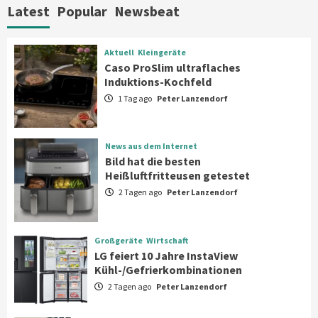
Haushaltsgeräte mit Early Bird
Latest
Popular
Newsbeat
Angeboten
7
Aktuell
Kleingeräte
Aktuell
Kleingeräte
Caso ProSlim ultraflaches
Caso ProSlim ultraflaches Induktions-
Induktions-Kochfeld
Kochfeld
1
1 Tag ago
Peter Lanzendorf
News aus dem Internet
News aus dem Internet
Bild hat die besten Heißluftfritteusen
Bild hat die besten
getestet
Heißluftfritteusen getestet
2
2 Tagen ago
Peter Lanzendorf
Großgeräte
Wirtschaft
LG feiert 10 Jahre InstaView
Großgeräte
Wirtschaft
Kühl-/Gefrierkombinationen
LG feiert 10 Jahre InstaView
3
Kühl-/Gefrierkombinationen
2 Tagen ago
Peter Lanzendorf
Wirtschaft
electroplus küchenplus und Miele