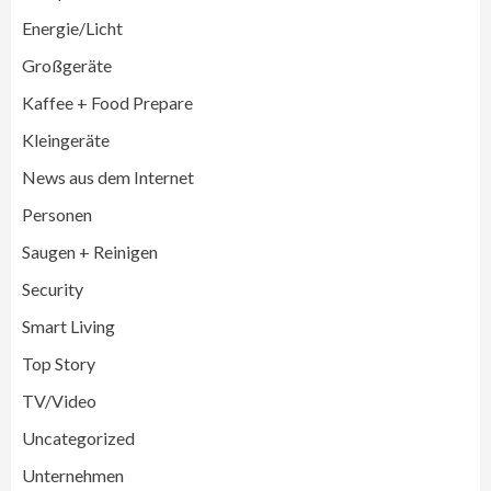
Energie/Licht
Großgeräte
Großgeräte
Wirtschaft
Kaffee + Food Prepare
LG feiert 10 Jahre InstaView
Kühl-/Gefrierkombinationen
Kleingeräte
3
News aus dem Internet
Wirtschaft
Personen
electroplus küchenplus und Miele
steigern Frequenz und Umsatz im
Saugen + Reinigen
Fachhandel
4
Security
Smart Living
Wirtschaft
medisana erhält Plus X Award für
Top Story
„Ausgezeichnete Markenqualität 2026“
5
TV/Video
Uncategorized
Smart Living
Top Story
Unternehmen
Verbraucher setzen immer mehr auf