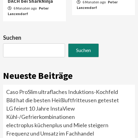
DACH bei SharkNinja
6 Monaten ago
Peter
Lanzendorf
6 Monaten ago
Peter
Lanzendorf
Suchen
Suchen
Neueste Beiträge
Caso ProSlim ultraflaches Induktions-Kochfeld
Bild hat die besten Heißluftfritteusen getestet
LG feiert 10 Jahre InstaView
Kühl-/Gefrierkombinationen
electroplus küchenplus und Miele steigern
Frequenz und Umsatz im Fachhandel