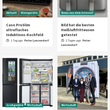
Aktuell
Kleingeräte
News aus dem Internet
Caso ProSlim
Bild hat die besten
ultraflaches
Heißluftfritteusen
Induktions-Kochfeld
getestet
1 Tag ago
Peter Lanzendorf
2 Tagen ago
Peter
Lanzendorf
Großgeräte
Wirtschaft
Wirtschaft