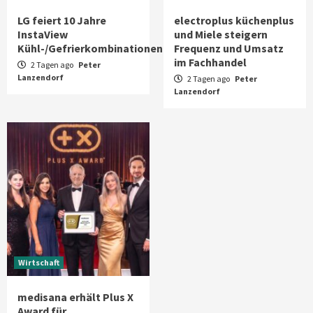
LG feiert 10 Jahre
electroplus küchenplus
InstaView
und Miele steigern
Kühl-/Gefrierkombinationen
Frequenz und Umsatz
im Fachhandel
2 Tagen ago
Peter
Lanzendorf
2 Tagen ago
Peter
Lanzendorf
Wirtschaft
medisana erhält Plus X
Award für