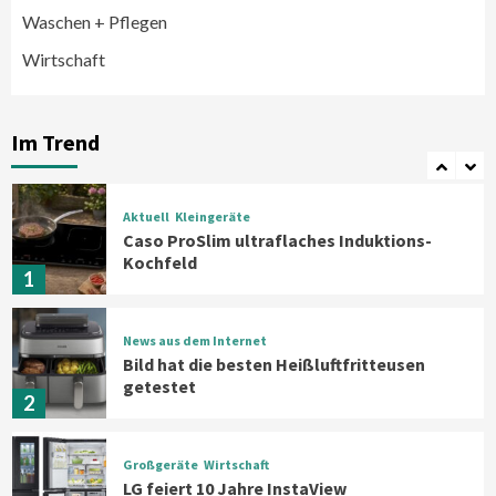
Klimageräte und Ventilatoren
Waschen + Pflegen
6
Wirtschaft
Aktuell
Großgeräte
Xiaomi bringt drei neue Mijia
Haushaltsgeräte mit Early Bird
Im Trend
Angeboten
7
Aktuell
Kleingeräte
Caso ProSlim ultraflaches Induktions-
Kochfeld
1
News aus dem Internet
Bild hat die besten Heißluftfritteusen
getestet
2
Großgeräte
Wirtschaft
LG feiert 10 Jahre InstaView