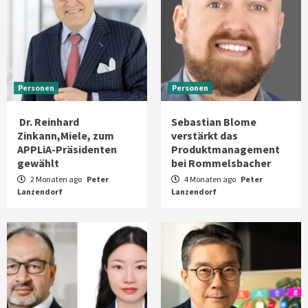
Personen
Personen
Dr. Reinhard
Sebastian Blome
Zinkann,Miele, zum
verstärkt das
APPLiA-Präsidenten
Produktmanagement
gewählt
bei Rommelsbacher
2 Monaten ago
Peter
4 Monaten ago
Peter
Lanzendorf
Lanzendorf