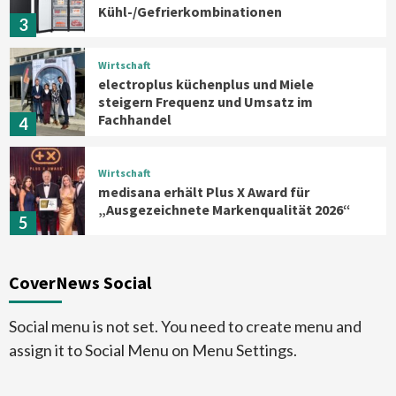
Kühl-/Gefrierkombinationen
3
Wirtschaft
electroplus küchenplus und Miele
steigern Frequenz und Umsatz im
Fachhandel
4
Wirtschaft
medisana erhält Plus X Award für
„Ausgezeichnete Markenqualität 2026“
5
Smart Living
Top Story
CoverNews Social
Verbraucher setzen immer mehr auf
Klimageräte und Ventilatoren
6
Social menu is not set. You need to create menu and
assign it to Social Menu on Menu Settings.
Aktuell
Großgeräte
Xiaomi bringt drei neue Mijia