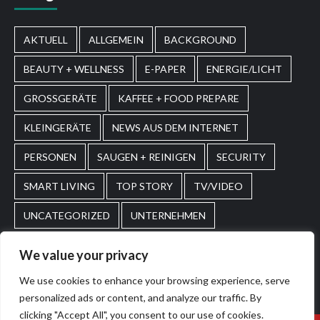
AKTUELL
ALLGEMEIN
BACKGROUND
BEAUTY + WELLNESS
E-PAPER
ENERGIE/LICHT
GROSSGERÄTE
KAFFEE + FOOD PREPARE
KLEINGERÄTE
NEWS AUS DEM INTERNET
PERSONEN
SAUGEN + REINIGEN
SECURITY
SMART LIVING
TOP STORY
TV/VIDEO
UNCATEGORIZED
UNTERNEHMEN
WASCHEN + PFLEGEN
WIRTSCHAFT
We value your privacy
We use cookies to enhance your browsing experience, serve
Home
Impressum
AGBs
personalized ads or content, and analyze our traffic. By
clicking "Accept All", you consent to our use of cookies.