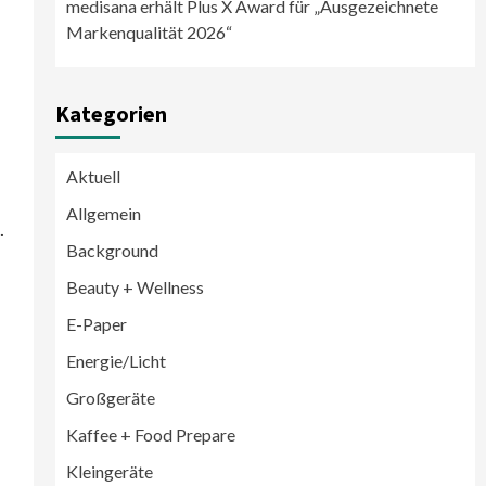
medisana erhält Plus X Award für „Ausgezeichnete
Markenqualität 2026“
Kategorien
Aktuell
Allgemein
.
Background
Beauty + Wellness
E-Paper
Energie/Licht
Großgeräte
Großgeräte
Wirtschaft
Kaffee + Food Prepare
LG feiert 10 Jahre InstaView
Kühl-/Gefrierkombinationen
Kleingeräte
3