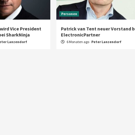
Personen
wird Vice President
Patrick van Tent neuer Vorstand b
bei SharkNinja
ElectronicPartner
eter Lanzendorf
6 Monaten ago
Peter Lanzendorf