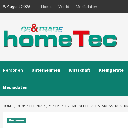
Skip
9. August 2026
Home
World
Mediadaten
to
content
Personen
Unternehmen
Wirtschaft
Kleingeräte
Mediadaten
HOME
2026
FEBRUAR
9
EK RETAIL MIT NEUER VORSTANDSSTRUKTU
Personen