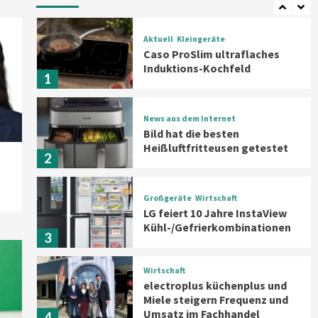
Aktuell
Kleingeräte
Caso ProSlim ultraflaches
Induktions-Kochfeld
1
News aus dem Internet
Bild hat die besten
Heißluftfritteusen getestet
2
Großgeräte
Wirtschaft
LG feiert 10 Jahre InstaView
Kühl-/Gefrierkombinationen
3
Wirtschaft
electroplus küchenplus und
Miele steigern Frequenz und
Umsatz im Fachhandel
4