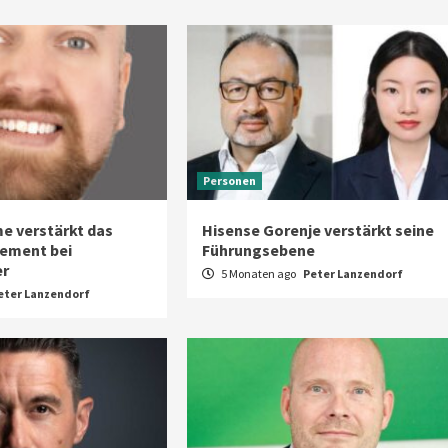
Personen
e verstärkt das
Hisense Gorenje verstärkt seine
ement bei
Führungsebene
er
5 Monaten ago
Peter Lanzendorf
eter Lanzendorf