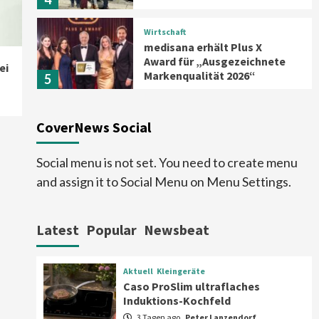
Wirtschaft
medisana erhält Plus X
Award für „Ausgezeichnete
ei
Markenqualität 2026“
5
Smart Living
Top Story
CoverNews Social
Verbraucher setzen immer
mehr auf Klimageräte und
Ventilatoren
6
Social menu is not set. You need to create menu
and assign it to Social Menu on Menu Settings.
Aktuell
Großgeräte
Xiaomi bringt drei neue Mijia
Haushaltsgeräte mit Early
Latest
Popular
Newsbeat
Bird Angeboten
7
Aktuell
Kleingeräte
Aktuell
Kleingeräte
Caso ProSlim ultraflaches
Caso ProSlim ultraflaches
Induktions-Kochfeld
Induktions-Kochfeld
1
3 Tagen ago
Peter Lanzendorf