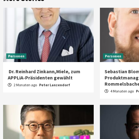
Personen
Personen
Dr. Reinhard Zinkann,Miele, zum
Sebastian Blom
APPLiA-Präsidenten gewählt
Produktmanag
Rommelsbach
2 Monaten ago
Peter Lanzendorf
4 Monaten ago
P