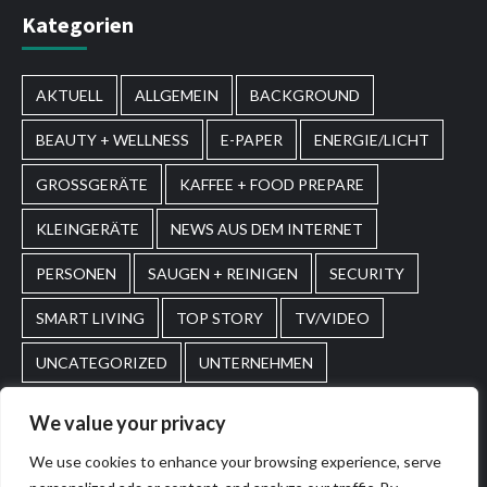
Kategorien
AKTUELL
ALLGEMEIN
BACKGROUND
BEAUTY + WELLNESS
E-PAPER
ENERGIE/LICHT
GROSSGERÄTE
KAFFEE + FOOD PREPARE
KLEINGERÄTE
NEWS AUS DEM INTERNET
PERSONEN
SAUGEN + REINIGEN
SECURITY
SMART LIVING
TOP STORY
TV/VIDEO
UNCATEGORIZED
UNTERNEHMEN
WASCHEN + PFLEGEN
WIRTSCHAFT
We value your privacy
We use cookies to enhance your browsing experience, serve
Home
Impressum
AGBs