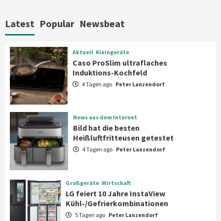
Xiaomi bringt drei neue Mijia
Haushaltsgeräte mit Early Bird
Latest
Popular
Newsbeat
Angeboten
7
Aktuell
Kleingeräte
Aktuell
Kleingeräte
Caso ProSlim ultraflaches
Caso ProSlim ultraflaches Induktions-
Induktions-Kochfeld
Kochfeld
1
4 Tagen ago
Peter Lanzendorf
News aus dem Internet
News aus dem Internet
Bild hat die besten Heißluftfritteusen
Bild hat die besten
getestet
Heißluftfritteusen getestet
2
4 Tagen ago
Peter Lanzendorf
Großgeräte
Wirtschaft
LG feiert 10 Jahre InstaView
Großgeräte
Wirtschaft
Kühl-/Gefrierkombinationen
LG feiert 10 Jahre InstaView
3
Kühl-/Gefrierkombinationen
5 Tagen ago
Peter Lanzendorf
Wirtschaft