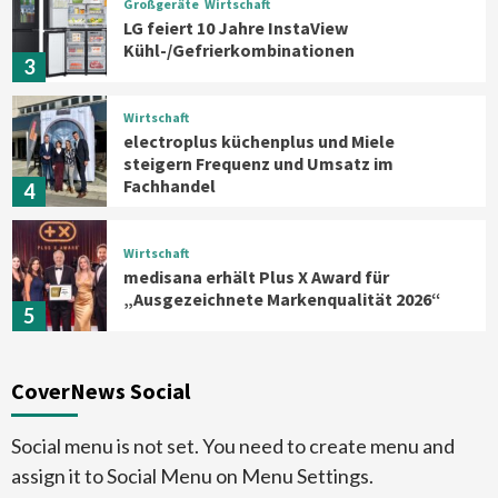
Großgeräte
Wirtschaft
LG feiert 10 Jahre InstaView
Kühl-/Gefrierkombinationen
3
Wirtschaft
electroplus küchenplus und Miele
steigern Frequenz und Umsatz im
Fachhandel
4
Wirtschaft
medisana erhält Plus X Award für
„Ausgezeichnete Markenqualität 2026“
5
Smart Living
Top Story
CoverNews Social
Verbraucher setzen immer mehr auf
Klimageräte und Ventilatoren
6
Social menu is not set. You need to create menu and
assign it to Social Menu on Menu Settings.
Aktuell
Großgeräte