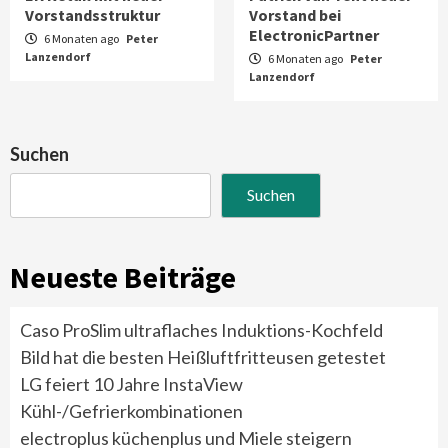
Vorstandsstruktur
Vorstand bei
ElectronicPartner
6 Monaten ago
Peter
Lanzendorf
6 Monaten ago
Peter
Lanzendorf
Suchen
Suchen
Neueste Beiträge
Caso ProSlim ultraflaches Induktions-Kochfeld
Bild hat die besten Heißluftfritteusen getestet
LG feiert 10 Jahre InstaView
Kühl-/Gefrierkombinationen
electroplus küchenplus und Miele steigern