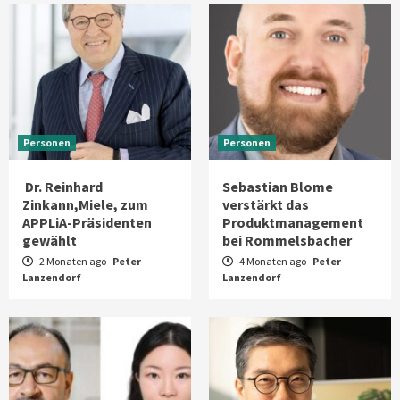
Personen
Personen
Dr. Reinhard
Sebastian Blome
Zinkann,Miele, zum
verstärkt das
APPLiA-Präsidenten
Produktmanagement
gewählt
bei Rommelsbacher
2 Monaten ago
Peter
4 Monaten ago
Peter
Lanzendorf
Lanzendorf