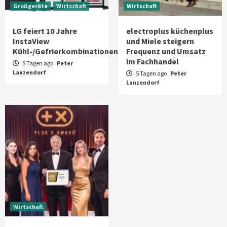
Großgeräte
Wirtschaft
Wirtschaft
LG feiert 10 Jahre
electroplus küchenplus
InstaView
und Miele steigern
Kühl-/Gefrierkombinationen
Frequenz und Umsatz
im Fachhandel
5 Tagen ago
Peter
Lanzendorf
5 Tagen ago
Peter
Lanzendorf
Wirtschaft