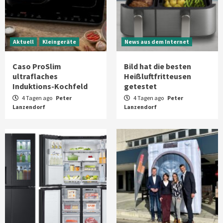
Aktuell
Kleingeräte
News aus dem Internet
Caso ProSlim
Bild hat die besten
ultraflaches
Heißluftfritteusen
Induktions-Kochfeld
getestet
4 Tagen ago
Peter
4 Tagen ago
Peter
Lanzendorf
Lanzendorf