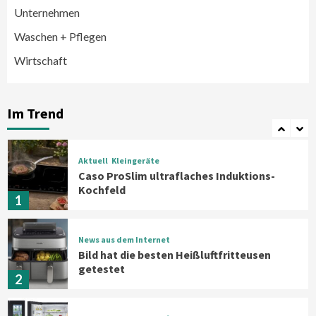
Smart Living
Top Story
Unternehmen
Verbraucher setzen immer mehr auf
Klimageräte und Ventilatoren
Waschen + Pflegen
6
Wirtschaft
Aktuell
Großgeräte
Xiaomi bringt drei neue Mijia
Haushaltsgeräte mit Early Bird
Im Trend
Angeboten
7
Aktuell
Kleingeräte
Caso ProSlim ultraflaches Induktions-
Kochfeld
1
News aus dem Internet
Bild hat die besten Heißluftfritteusen
getestet
2