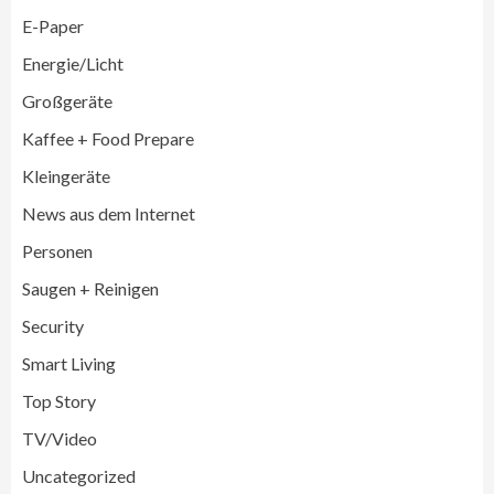
E-Paper
Energie/Licht
Großgeräte
Großgeräte
Wirtschaft
Kaffee + Food Prepare
LG feiert 10 Jahre InstaView
Kühl-/Gefrierkombinationen
Kleingeräte
3
News aus dem Internet
Wirtschaft
Personen
electroplus küchenplus und Miele
steigern Frequenz und Umsatz im
Saugen + Reinigen
Fachhandel
4
Security
Smart Living
Wirtschaft
medisana erhält Plus X Award für
Top Story
„Ausgezeichnete Markenqualität 2026“
5
TV/Video
Uncategorized