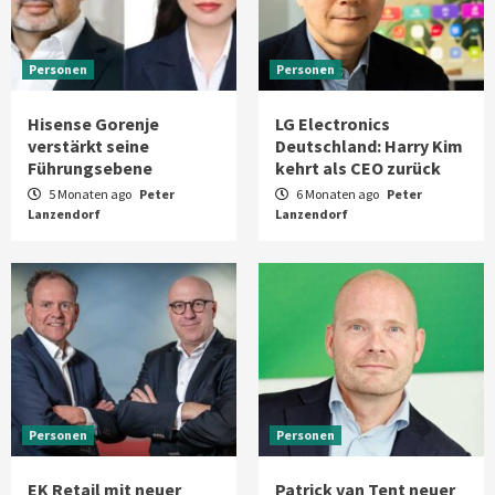
Personen
Personen
Hisense Gorenje
LG Electronics
verstärkt seine
Deutschland: Harry Kim
Führungsebene
kehrt als CEO zurück
5 Monaten ago
Peter
6 Monaten ago
Peter
Lanzendorf
Lanzendorf
Personen
Personen
EK Retail mit neuer
Patrick van Tent neuer