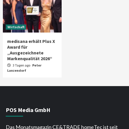
Wirtschaft
medisana erhält Plus X
Award für
„Ausgezeichnete
Markenqualität 2026“
3 Tagen ago
Peter
Lanzendorf
POS Media GmbH
Das Monatsmagazin CE&TRADE homeTec ist seit