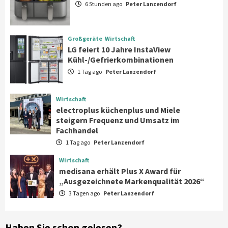
6 Stunden ago
Peter Lanzendorf
Großgeräte
Wirtschaft
LG feiert 10 Jahre InstaView
Großgeräte
Wirtschaft
Kühl-/Gefrierkombinationen
LG feiert 10 Jahre InstaView
3
Kühl-/Gefrierkombinationen
1 Tag ago
Peter Lanzendorf
Wirtschaft
electroplus küchenplus und Miele
steigern Frequenz und Umsatz im
Wirtschaft
Fachhandel
4
electroplus küchenplus und Miele
steigern Frequenz und Umsatz im
Fachhandel
Wirtschaft
1 Tag ago
Peter Lanzendorf
medisana erhält Plus X Award für
„Ausgezeichnete Markenqualität 2026“
Wirtschaft
5
medisana erhält Plus X Award für
„Ausgezeichnete Markenqualität 2026“
3 Tagen ago
Peter Lanzendorf
Smart Living
Top Story
Verbraucher setzen immer mehr auf
Klimageräte und Ventilatoren
6
Haben Sie schon gelesen?