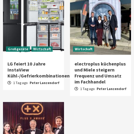
Großgeräte
Wirtschaft
Wirtschaft
LG feiert 10 Jahre
electroplus küchenplus
InstaView
und Miele steigern
Kühl-/Gefrierkombinationen
Frequenz und Umsatz
im Fachhandel
1 Tag ago
Peter Lanzendorf
1 Tag ago
Peter Lanzendorf