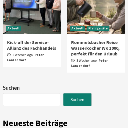
Aktuell
Aktuell
Kleingeräte
Kick-off der Service-
Rommelsbacher Reise
Allianz des Fachhandels
Wasserkocher WK 1000,
perfekt für den Urlaub
2 Wochen ago
Peter
Lanzendorf
3 Wochen ago
Peter
Lanzendorf
Suchen
Suchen
Neueste Beiträge