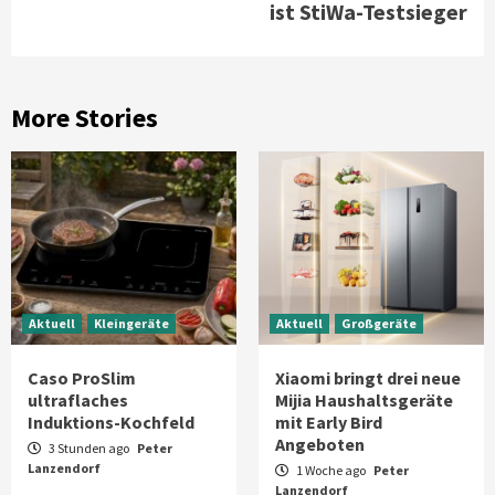
ist StiWa-Testsieger
More Stories
Aktuell
Kleingeräte
Aktuell
Großgeräte
Caso ProSlim
Xiaomi bringt drei neue
ultraflaches
Mijia Haushaltsgeräte
Induktions-Kochfeld
mit Early Bird
Angeboten
3 Stunden ago
Peter
Lanzendorf
1 Woche ago
Peter
Lanzendorf