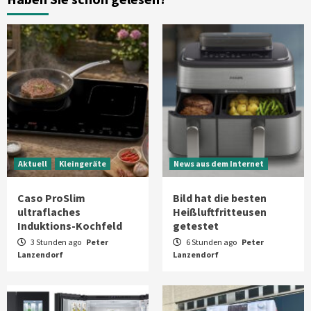
Aktuell
Großgeräte
Xiaomi bringt drei neue Mijia
Haushaltsgeräte mit Early Bird
Angeboten
7
Aktuell
Kleingeräte
News aus dem Internet
Caso ProSlim
Bild hat die besten
ultraflaches
Heißluftfritteusen
Induktions-Kochfeld
getestet
3 Stunden ago
Peter
6 Stunden ago
Peter
Lanzendorf
Lanzendorf