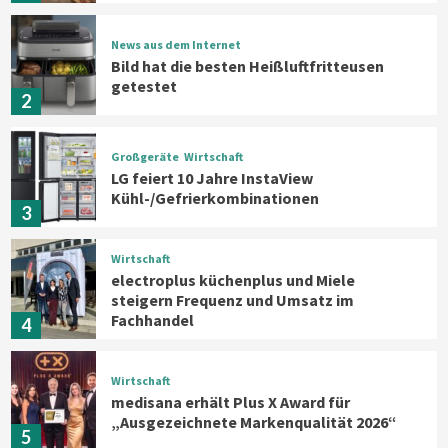
News aus dem Internet
Bild hat die besten Heißluftfritteusen
getestet
2
Großgeräte
Wirtschaft
LG feiert 10 Jahre InstaView
Kühl-/Gefrierkombinationen
3
Wirtschaft
electroplus küchenplus und Miele
steigern Frequenz und Umsatz im
Fachhandel
4
Wirtschaft
medisana erhält Plus X Award für
„Ausgezeichnete Markenqualität 2026“
5