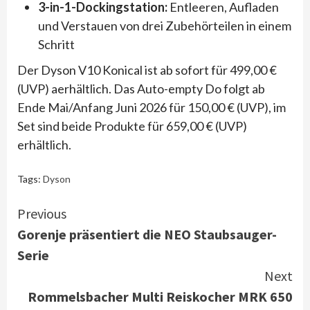
3-in-1-Dockingstation:
Entleeren, Aufladen
und Verstauen von drei Zubehörteilen in einem
Schritt
Der Dyson V10 Konical ist ab sofort für 499,00 €
(UVP) aerhältlich. Das Auto-empty Do folgt ab
Ende Mai/Anfang Juni 2026 für 150,00 € (UVP), im
Set sind beide Produkte für 659,00 € (UVP)
erhältlich.
Tags:
Dyson
Continue
Previous
Gorenje präsentiert die NEO Staubsauger-
Reading
Serie
Next
Rommelsbacher Multi Reiskocher MRK 650