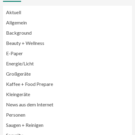
Aktuell
Allgemein
Background
Beauty + Wellness
E-Paper
Energie/Licht
Großgeräte
Großgeräte
Wirtschaft
Kaffee + Food Prepare
LG feiert 10 Jahre InstaView
Kühl-/Gefrierkombinationen
Kleingeräte
3
News aus dem Internet
Wirtschaft
Personen
electroplus küchenplus und Miele
steigern Frequenz und Umsatz im
Saugen + Reinigen
Fachhandel
4