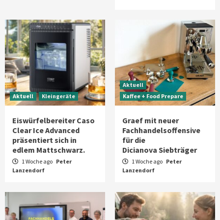
Aktuell
Aktuell
Kleingeräte
Kaffee + Food Prepare
Eiswürfelbereiter Caso
Graef mit neuer
Clear Ice Advanced
Fachhandelsoffensive
präsentiert sich in
für die
edlem Mattschwarz.
Dicianova Siebträger
1 Woche ago
Peter
1 Woche ago
Peter
Lanzendorf
Lanzendorf