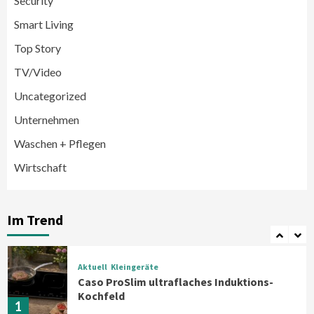
Security
Smart Living
Wirtschaft
medisana erhält Plus X Award für
Top Story
„Ausgezeichnete Markenqualität 2026“
5
TV/Video
Uncategorized
Smart Living
Top Story
Unternehmen
Verbraucher setzen immer mehr auf
Klimageräte und Ventilatoren
Waschen + Pflegen
6
Wirtschaft
Aktuell
Großgeräte
Xiaomi bringt drei neue Mijia
Haushaltsgeräte mit Early Bird
Im Trend
Angeboten
7
Aktuell
Kleingeräte
Caso ProSlim ultraflaches Induktions-
Kochfeld
1