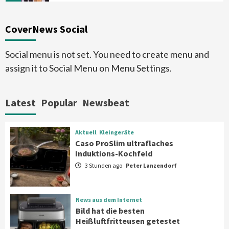
Smart Living
Top Story
CoverNews Social
Verbraucher setzen immer mehr auf
Klimageräte und Ventilatoren
6
Social menu is not set. You need to create menu and
assign it to Social Menu on Menu Settings.
Aktuell
Großgeräte
Xiaomi bringt drei neue Mijia
Haushaltsgeräte mit Early Bird
Latest
Popular
Newsbeat
Angeboten
7
Aktuell
Kleingeräte
Aktuell
Kleingeräte
Caso ProSlim ultraflaches
Caso ProSlim ultraflaches Induktions-
Induktions-Kochfeld
Kochfeld
1
3 Stunden ago
Peter Lanzendorf
News aus dem Internet
News aus dem Internet
Bild hat die besten Heißluftfritteusen
Bild hat die besten
getestet
Heißluftfritteusen getestet
2