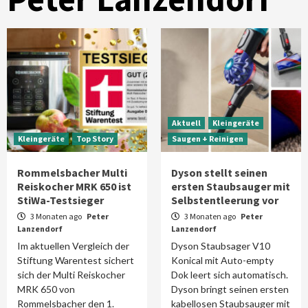
Aktuell
Kleingeräte
Kleingeräte
Top Story
Saugen + Reinigen
Rommelsbacher Multi
Dyson stellt seinen
Reiskocher MRK 650 ist
ersten Staubsauger mit
StiWa-Testsieger
Selbstentleerung vor
3 Monaten ago
Peter
3 Monaten ago
Peter
Lanzendorf
Lanzendorf
Im aktuellen Vergleich der
Dyson Staubsager V10
Stiftung Warentest sichert
Konical mit Auto-empty
sich der Multi Reiskocher
Dok leert sich automatisch.
MRK 650 von
Dyson bringt seinen ersten
Rommelsbacher den 1.
kabellosen Staubsauger mit