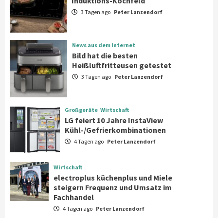
Induktions-Kochfeld
Kochfeld
1
3 Tagen ago
Peter Lanzendorf
News aus dem Internet
News aus dem Internet
Bild hat die besten Heißluftfritteusen
Bild hat die besten
getestet
Heißluftfritteusen getestet
2
3 Tagen ago
Peter Lanzendorf
Großgeräte
Wirtschaft
LG feiert 10 Jahre InstaView
Großgeräte
Wirtschaft
Kühl-/Gefrierkombinationen
LG feiert 10 Jahre InstaView
3
Kühl-/Gefrierkombinationen
4 Tagen ago
Peter Lanzendorf
Wirtschaft
electroplus küchenplus und Miele
steigern Frequenz und Umsatz im
Wirtschaft
Fachhandel
4
electroplus küchenplus und Miele
steigern Frequenz und Umsatz im
Fachhandel
Wirtschaft
4 Tagen ago
Peter Lanzendorf
medisana erhält Plus X Award für