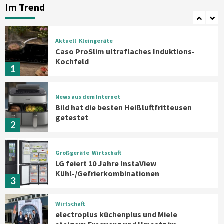
Haushaltsgeräte mit Early Bird
Im Trend
Angeboten
7
Aktuell
Kleingeräte
Caso ProSlim ultraflaches Induktions-
Kochfeld
1
News aus dem Internet
Bild hat die besten Heißluftfritteusen
getestet
2
Großgeräte
Wirtschaft
LG feiert 10 Jahre InstaView
Kühl-/Gefrierkombinationen
3
Wirtschaft
electroplus küchenplus und Miele