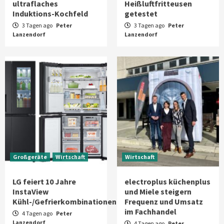
ultraflaches
Heißluftfritteusen
Induktions-Kochfeld
getestet
3 Tagen ago
Peter
3 Tagen ago
Peter
Lanzendorf
Lanzendorf
Großgeräte
Wirtschaft
Wirtschaft
LG feiert 10 Jahre
electroplus küchenplus
InstaView
und Miele steigern
Kühl-/Gefrierkombinationen
Frequenz und Umsatz
im Fachhandel
4 Tagen ago
Peter
Lanzendorf
4 Tagen ago
Peter