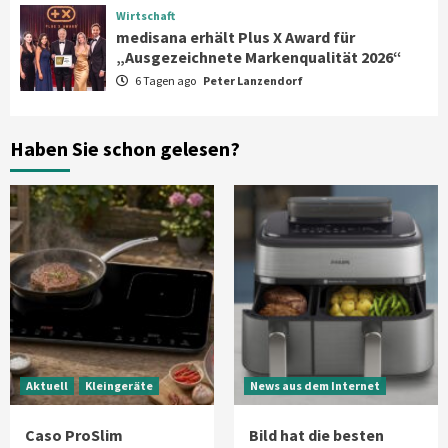
„Ausgezeichnete Markenqualität 2026“
Wirtschaft
5
medisana erhält Plus X Award für
„Ausgezeichnete Markenqualität 2026“
6 Tagen ago
Peter Lanzendorf
Smart Living
Top Story
Verbraucher setzen immer mehr auf
Klimageräte und Ventilatoren
6
Haben Sie schon gelesen?
Aktuell
Großgeräte
Xiaomi bringt drei neue Mijia
Haushaltsgeräte mit Early Bird
Angeboten
7
Aktuell
Kleingeräte
News aus dem Internet
Caso ProSlim
Bild hat die besten