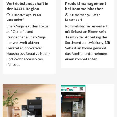
Vertriebslandschaft in
Produktmanagement
der DACH-Region
bei Rommelsbacher
4 Monaten ago
Peter
4 Monaten ago
Peter
Lanzendorf
Lanzendorf
SharkNinja legt den Fokus
Rommelsbacher erweitert
auf Qualität und
mit Sebastian Blome sein
Kundennähe SharkNinja,
Team in der Abteilung der
der weltweit aktiver
Sortimentsentwicklung. Mit
Hersteller innovativer
Sebastian Blome gewinnt
Haushalts-, Beauty-, Koch-
das Familienunternehmen
und Wohnaccessoires,
einen kompetenten...
richtet...