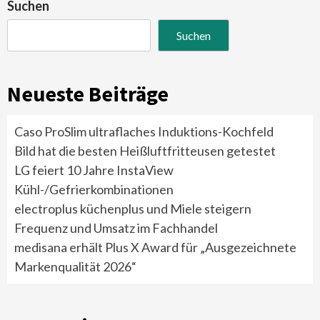
der
Suchen
Beiträge
Suchen
Neueste Beiträge
Caso ProSlim ultraflaches Induktions-Kochfeld
Bild hat die besten Heißluftfritteusen getestet
LG feiert 10 Jahre InstaView
Kühl-/Gefrierkombinationen
electroplus küchenplus und Miele steigern
Frequenz und Umsatz im Fachhandel
medisana erhält Plus X Award für „Ausgezeichnete
Markenqualität 2026“