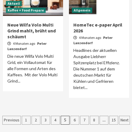
Aktuell
Kaffee + Food Prepare
Allgemein
Neue Wilfa Volo Multi
HomeTec e-paper April
Grind mahlt, brüht und
2026
schäumt
4 Monaten ago
Peter
Lanzendorf
4 Monaten ago
Peter
Lanzendorf
Headlines der aktuellen
Die neue Wilfa Volo Multi
Ausgabe Liebherr
Grid, ein Vollautomat für
Spitzenplatz bei Effizienz.
alle Formen und Arten des
Die Nummer 1 auf dem
Kaffees. Mit der Volo Multi
deutschen Markt für
Grind...
Kühlen und Gefrieren
bietet...
Seitennummerierung
Previous
1
2
3
4
5
6
7
8
…
15
Next