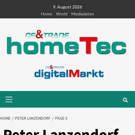
Skip
9. August 2026
to
Home
World
Mediadaten
content
Primary
Menu
HOME
PETER LANZENDORF
PAGE 5
Peter Lanzendorf