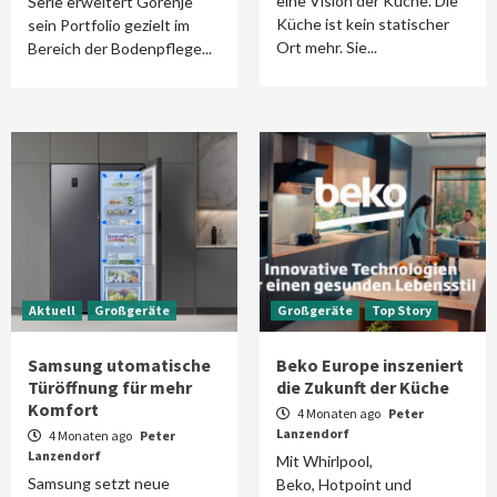
eine Vision der Küche. Die
Serie erweitert Gorenje
Küche ist kein statischer
sein Portfolio gezielt im
Ort mehr. Sie...
Bereich der Bodenpflege...
Aktuell
Großgeräte
Großgeräte
Top Story
Samsung utomatische
Beko Europe inszeniert
Türöffnung für mehr
die Zukunft der Küche
Komfort
4 Monaten ago
Peter
Lanzendorf
4 Monaten ago
Peter
Lanzendorf
Mit Whirlpool,
Samsung setzt neue
Beko, Hotpoint und