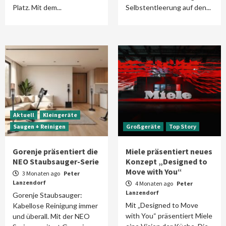
Platz. Mit dem...
Selbstentleerung auf den...
Aktuell
Kleingeräte
Saugen + Reinigen
Großgeräte
Top Story
Gorenje präsentiert die
Miele präsentiert neues
NEO Staubsauger-Serie
Konzept „Designed to
Move with You“
3 Monaten ago
Peter
Lanzendorf
4 Monaten ago
Peter
Lanzendorf
Gorenje Staubsauger:
Mit „Designed to Move
Kabellose Reinigung immer
with You“ präsentiert Miele
und überall. Mit der NEO