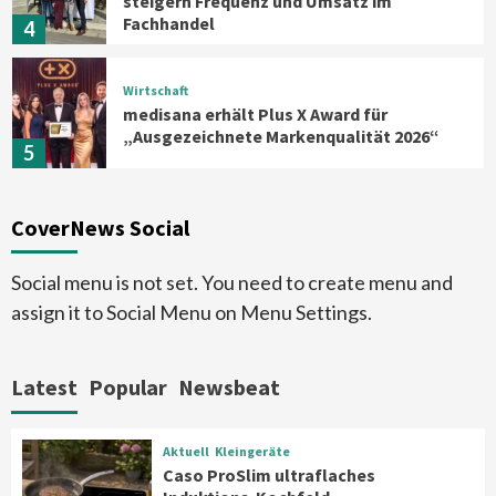
steigern Frequenz und Umsatz im
Fachhandel
4
Wirtschaft
medisana erhält Plus X Award für
„Ausgezeichnete Markenqualität 2026“
5
Smart Living
Top Story
CoverNews Social
Verbraucher setzen immer mehr auf
Klimageräte und Ventilatoren
6
Social menu is not set. You need to create menu and
assign it to Social Menu on Menu Settings.
Aktuell
Großgeräte
Xiaomi bringt drei neue Mijia
Haushaltsgeräte mit Early Bird
Latest
Popular
Newsbeat
Angeboten
7
Aktuell
Kleingeräte
Aktuell
Kleingeräte
Caso ProSlim ultraflaches
Caso ProSlim ultraflaches Induktions-