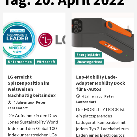
Energie/Licht
Unternehmen
Wirtschaft
Uncategorized
LG erreicht
Lap-Mobility Lade-
Spitzenposition im
Adapter Mobility Dock
weltweiten
für E-Autos
Nachhaltigkeitsindex
4 Jahren ago
Peter
Lanzendorf
4 Jahren ago
Peter
Lanzendorf
Der MOBILITY DOCK ist
Die Aufnahme in den Dow
ein platzsparendes
Jones Sustainability World
Ladegerät, kompatibel mit
Index und den Global 100
jedem Typ 2-Ladekabel zum
Index unterstreichen LGs
Laden eines Elektroautos