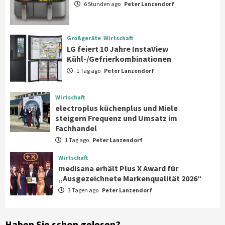
6 Stunden ago
Peter Lanzendorf
Großgeräte
Wirtschaft
LG feiert 10 Jahre InstaView
Großgeräte
Wirtschaft
Kühl-/Gefrierkombinationen
LG feiert 10 Jahre InstaView
3
Kühl-/Gefrierkombinationen
1 Tag ago
Peter Lanzendorf
Wirtschaft
electroplus küchenplus und Miele
steigern Frequenz und Umsatz im
Wirtschaft
Fachhandel
4
electroplus küchenplus und Miele
steigern Frequenz und Umsatz im
Fachhandel
Wirtschaft
1 Tag ago
Peter Lanzendorf
medisana erhält Plus X Award für
„Ausgezeichnete Markenqualität 2026“
Wirtschaft
5
medisana erhält Plus X Award für
„Ausgezeichnete Markenqualität 2026“
3 Tagen ago
Peter Lanzendorf
Smart Living
Top Story
Verbraucher setzen immer mehr auf
Klimageräte und Ventilatoren
6
Haben Sie schon gelesen?