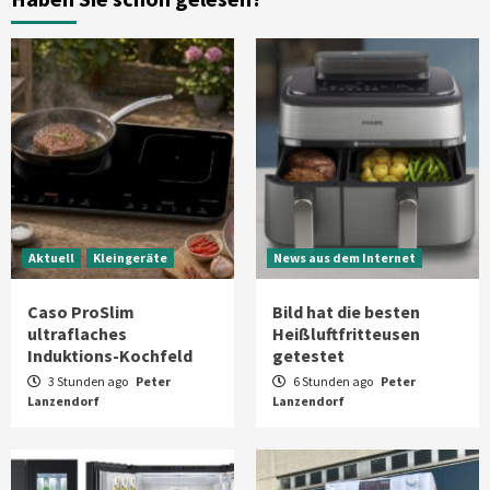
Aktuell
Großgeräte
Xiaomi bringt drei neue Mijia
Haushaltsgeräte mit Early Bird
Angeboten
7
Aktuell
Kleingeräte
News aus dem Internet
Caso ProSlim
Bild hat die besten
ultraflaches
Heißluftfritteusen
Induktions-Kochfeld
getestet
3 Stunden ago
Peter
6 Stunden ago
Peter
Lanzendorf
Lanzendorf