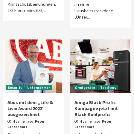
Klimaschutzbemühungen.
an einer
LG Electronics (LG)...
Haushaltssteckdose.
„Unser...
Security
Unternehmen
Großgeräte
Top Story
Abus mit dem „Life &
Amiga Black Profis
Livin Award 2022“
Kampagne jetzt mit
ausgezeichnet
Black Kühlprofis
4 Jahren ago
Peter
4 Jahren ago
Peter
Lanzendorf
Lanzendorf