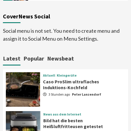
Smart Living
Top Story
CoverNews Social
Verbraucher setzen immer mehr auf
Klimageräte und Ventilatoren
6
Social menu is not set. You need to create menu and
assign it to Social Menu on Menu Settings.
Aktuell
Großgeräte
Xiaomi bringt drei neue Mijia
Haushaltsgeräte mit Early Bird
Latest
Popular
Newsbeat
Angeboten
7
Aktuell
Kleingeräte
Aktuell
Kleingeräte
Caso ProSlim ultraflaches
Caso ProSlim ultraflaches Induktions-
Induktions-Kochfeld
Kochfeld
1
3 Stunden ago
Peter Lanzendorf
News aus dem Internet
News aus dem Internet
Bild hat die besten Heißluftfritteusen
Bild hat die besten
getestet
Heißluftfritteusen getestet
2