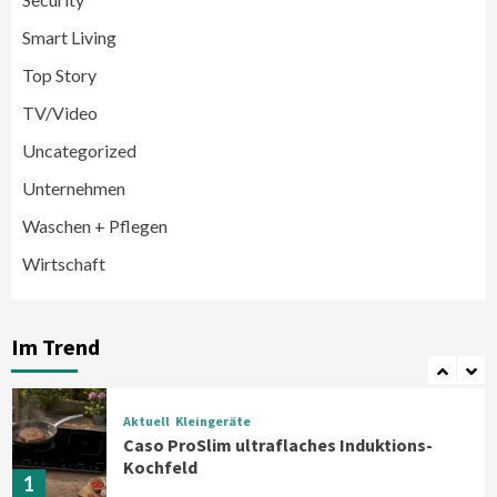
Smart Living
Wirtschaft
medisana erhält Plus X Award für
Top Story
„Ausgezeichnete Markenqualität 2026“
5
TV/Video
Uncategorized
Smart Living
Top Story
Unternehmen
Verbraucher setzen immer mehr auf
Klimageräte und Ventilatoren
Waschen + Pflegen
6
Wirtschaft
Aktuell
Großgeräte
Xiaomi bringt drei neue Mijia
Haushaltsgeräte mit Early Bird
Im Trend
Angeboten
7
Aktuell
Kleingeräte
Caso ProSlim ultraflaches Induktions-
Kochfeld
1