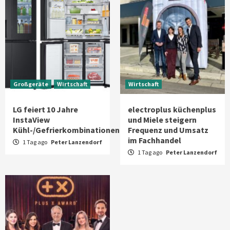
Großgeräte
Wirtschaft
Wirtschaft
LG feiert 10 Jahre
electroplus küchenplus
InstaView
und Miele steigern
Kühl-/Gefrierkombinationen
Frequenz und Umsatz
im Fachhandel
1 Tag ago
Peter Lanzendorf
1 Tag ago
Peter Lanzendorf