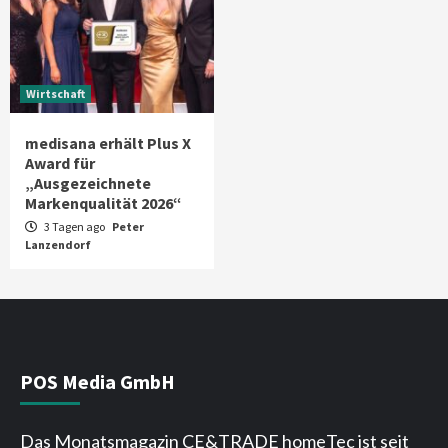
Wirtschaft
medisana erhält Plus X
Award für
„Ausgezeichnete
Markenqualität 2026“
3 Tagen ago
Peter
Lanzendorf
POS Media GmbH
Das Monatsmagazin CE&TRADE homeTec ist seit