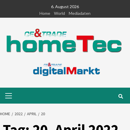
Skip
6. August 2026
to
Home
World
Mediadaten
content
Primary
Menu
HOME
2022
APRIL
20
Tag:
20. April 2022