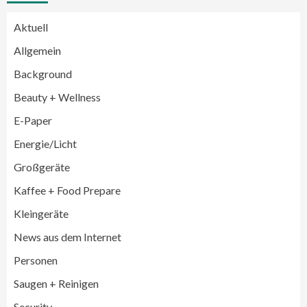
Aktuell
Allgemein
Background
Beauty + Wellness
E-Paper
Energie/Licht
Großgeräte
Großgeräte
Wirtschaft
Kaffee + Food Prepare
LG feiert 10 Jahre InstaView
Kühl-/Gefrierkombinationen
Kleingeräte
3
News aus dem Internet
Wirtschaft
Personen
electroplus küchenplus und Miele
steigern Frequenz und Umsatz im
Saugen + Reinigen
Fachhandel
4
Security