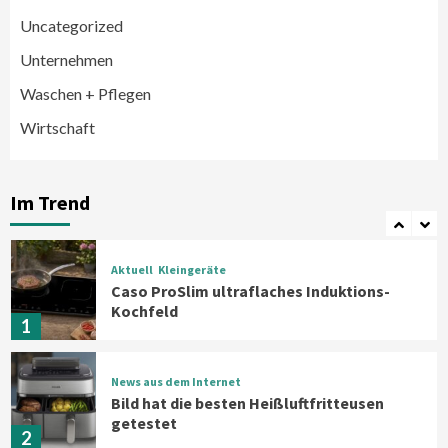
Uncategorized
Smart Living
Top Story
Unternehmen
Verbraucher setzen immer mehr auf
Klimageräte und Ventilatoren
Waschen + Pflegen
6
Wirtschaft
Aktuell
Großgeräte
Xiaomi bringt drei neue Mijia
Haushaltsgeräte mit Early Bird
Im Trend
Angeboten
7
Aktuell
Kleingeräte
Caso ProSlim ultraflaches Induktions-
Kochfeld
1
News aus dem Internet
Bild hat die besten Heißluftfritteusen
getestet
2