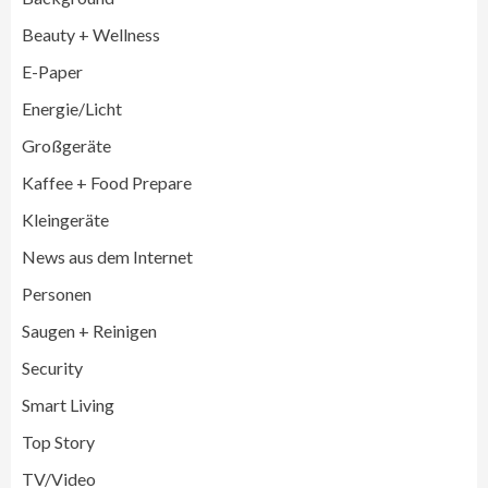
Beauty + Wellness
E-Paper
Energie/Licht
Großgeräte
Großgeräte
Wirtschaft
Kaffee + Food Prepare
LG feiert 10 Jahre InstaView
Kühl-/Gefrierkombinationen
Kleingeräte
3
News aus dem Internet
Wirtschaft
Personen
electroplus küchenplus und Miele
steigern Frequenz und Umsatz im
Saugen + Reinigen
Fachhandel
4
Security
Smart Living
Wirtschaft
medisana erhält Plus X Award für
Top Story
„Ausgezeichnete Markenqualität 2026“
5
TV/Video