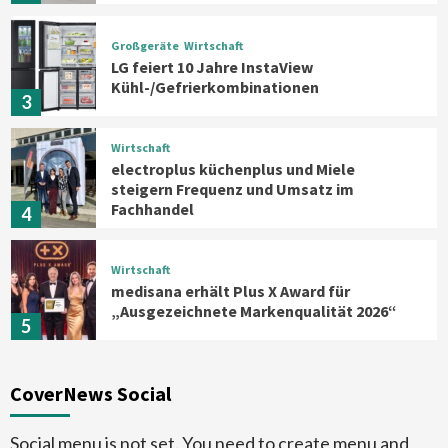
Großgeräte
Wirtschaft
LG feiert 10 Jahre InstaView
Kühl-/Gefrierkombinationen
3
Wirtschaft
electroplus küchenplus und Miele
steigern Frequenz und Umsatz im
Fachhandel
4
Wirtschaft
medisana erhält Plus X Award für
„Ausgezeichnete Markenqualität 2026“
5
Smart Living
Top Story
CoverNews Social
Verbraucher setzen immer mehr auf
Klimageräte und Ventilatoren
6
Social menu is not set. You need to create menu and