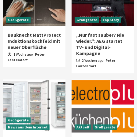
Großgeräte
Großgeräte
Top Story
Bauknecht MattProtect
„Nur fast sauber? Nie
Induktionskochfeld mit
wieder.“: AEG startet
neuer Oberfläche
TV- und Digital-
Kampagne
1 Woche ago
Peter
Lanzendorf
2 Wochen ago
Peter
Lanzendorf
Großgeräte
News aus dem Internet
Aktuell
Großgeräte