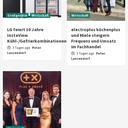
Großgeräte
Wirtschaft
Wirtschaft
LG feiert 10 Jahre
electroplus küchenplus
InstaView
und Miele steigern
Kühl-/Gefrierkombinationen
Frequenz und Umsatz
im Fachhandel
3 Tagen ago
Peter
Lanzendorf
3 Tagen ago
Peter
Lanzendorf