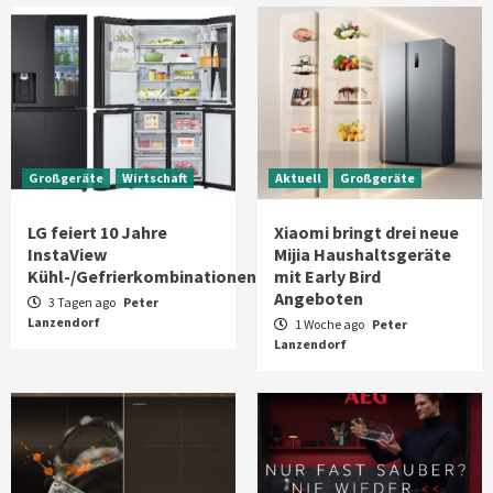
Großgeräte
Wirtschaft
Aktuell
Großgeräte
LG feiert 10 Jahre
Xiaomi bringt drei neue
InstaView
Mijia Haushaltsgeräte
Kühl-/Gefrierkombinationen
mit Early Bird
Angeboten
3 Tagen ago
Peter
Lanzendorf
1 Woche ago
Peter
Lanzendorf