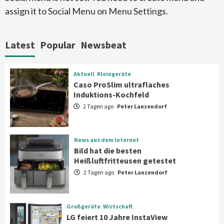
assign it to Social Menu on Menu Settings.
Aktuell
Großgeräte
Xiaomi bringt drei neue Mijia
Haushaltsgeräte mit Early Bird
Latest
Popular
Newsbeat
Angeboten
7
Aktuell
Kleingeräte
Aktuell
Kleingeräte
Caso ProSlim ultraflaches
Caso ProSlim ultraflaches Induktions-
Induktions-Kochfeld
Kochfeld
1
2 Tagen ago
Peter Lanzendorf
News aus dem Internet
News aus dem Internet
Bild hat die besten Heißluftfritteusen
Bild hat die besten
getestet
Heißluftfritteusen getestet
2
2 Tagen ago
Peter Lanzendorf
Großgeräte
Wirtschaft
LG feiert 10 Jahre InstaView
Großgeräte
Wirtschaft
Kühl-/Gefrierkombinationen
LG feiert 10 Jahre InstaView
3