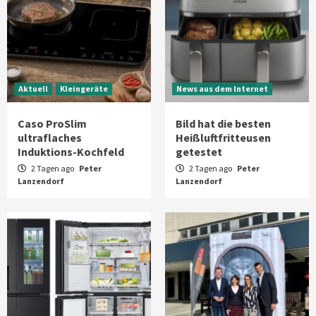
Aktuell
Kleingeräte
News aus dem Internet
Caso ProSlim
Bild hat die besten
ultraflaches
Heißluftfritteusen
Induktions-Kochfeld
getestet
2 Tagen ago
Peter
2 Tagen ago
Peter
Lanzendorf
Lanzendorf