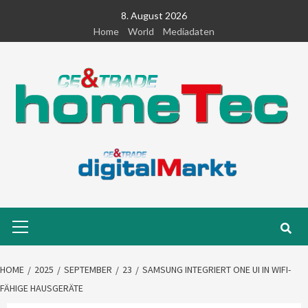
Skip
8. August 2026
to
Home
World
Mediadaten
content
Primary
Menu
HOME
2025
SEPTEMBER
23
SAMSUNG INTEGRIERT ONE UI IN WIFI-
FÄHIGE HAUSGERÄTE