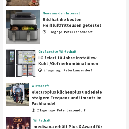
News aus dem Internet
News aus dem Internet
Bild hat die besten Heißluftfritteusen
Bild hat die besten
getestet
Heißluftfritteusen getestet
2
1 Tag ago
Peter Lanzendorf
Großgeräte
Wirtschaft
LG feiert 10 Jahre InstaView
Großgeräte
Wirtschaft
Kühl-/Gefrierkombinationen
LG feiert 10 Jahre InstaView
3
Kühl-/Gefrierkombinationen
2 Tagen ago
Peter Lanzendorf
Wirtschaft
electroplus küchenplus und Miele
steigern Frequenz und Umsatz im
Wirtschaft
Fachhandel
4
electroplus küchenplus und Miele
steigern Frequenz und Umsatz im
Fachhandel
Wirtschaft
2 Tagen ago
Peter Lanzendorf
medisana erhält Plus X Award für
„Ausgezeichnete Markenqualität 2026“
Wirtschaft
5
medisana erhält Plus X Award für