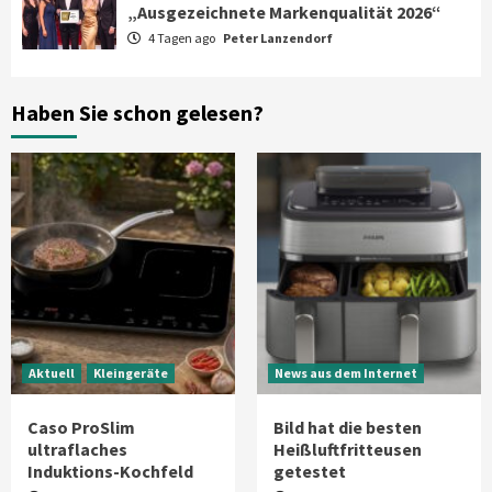
„Ausgezeichnete Markenqualität 2026“
4 Tagen ago
Peter Lanzendorf
Smart Living
Top Story
Verbraucher setzen immer mehr auf
Klimageräte und Ventilatoren
6
Haben Sie schon gelesen?
Aktuell
Großgeräte
Xiaomi bringt drei neue Mijia
Haushaltsgeräte mit Early Bird
Angeboten
7
Aktuell
Kleingeräte
News aus dem Internet
Caso ProSlim
Bild hat die besten
ultraflaches
Heißluftfritteusen
Induktions-Kochfeld
getestet