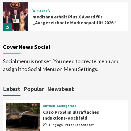
Wirtschaft
medisana erhält Plus X Award für
„Ausgezeichnete Markenqualität 2026“
5
Smart Living
Top Story
CoverNews Social
Verbraucher setzen immer mehr auf
Klimageräte und Ventilatoren
6
Social menu is not set. You need to create menu and
assign it to Social Menu on Menu Settings.
Aktuell
Großgeräte
Xiaomi bringt drei neue Mijia
Haushaltsgeräte mit Early Bird
Latest
Popular
Newsbeat
Angeboten
7
Aktuell
Kleingeräte
Aktuell
Kleingeräte
Caso ProSlim ultraflaches
Caso ProSlim ultraflaches Induktions-
Induktions-Kochfeld
Kochfeld
1
1 Tag ago
Peter Lanzendorf