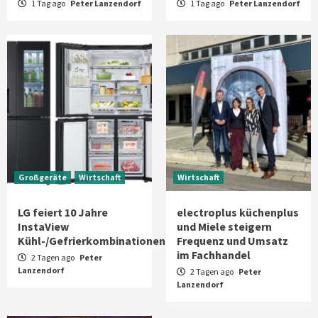
1 Tag ago
Peter Lanzendorf
1 Tag ago
Peter Lanzendorf
Großgeräte
Wirtschaft
Wirtschaft
LG feiert 10 Jahre
electroplus küchenplus
InstaView
und Miele steigern
Kühl-/Gefrierkombinationen
Frequenz und Umsatz
im Fachhandel
2 Tagen ago
Peter
Lanzendorf
2 Tagen ago
Peter
Lanzendorf