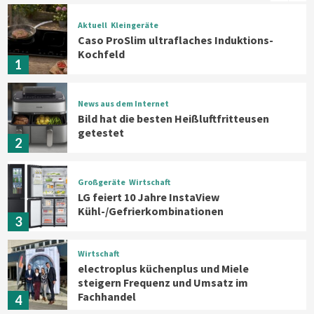
Aktuell
Kleingeräte
Caso ProSlim ultraflaches Induktions-
Kochfeld
1
News aus dem Internet
Bild hat die besten Heißluftfritteusen
getestet
2
Großgeräte
Wirtschaft
LG feiert 10 Jahre InstaView
Kühl-/Gefrierkombinationen
3
Wirtschaft
electroplus küchenplus und Miele
steigern Frequenz und Umsatz im
Fachhandel
4