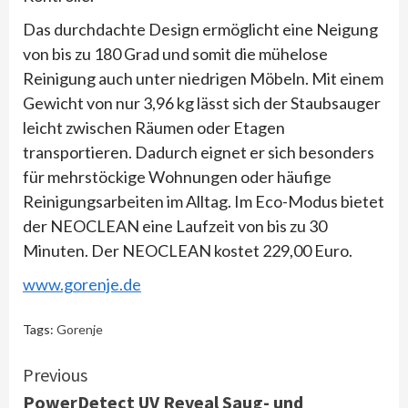
Das durchdachte Design ermöglicht eine Neigung
von bis zu 180 Grad und somit die mühelose
Reinigung auch unter niedrigen Möbeln. Mit einem
Gewicht von nur 3,96 kg lässt sich der Staubsauger
leicht zwischen Räumen oder Etagen
transportieren. Dadurch eignet er sich besonders
für mehrstöckige Wohnungen oder häufige
Reinigungsarbeiten im Alltag. Im Eco-Modus bietet
der NEOCLEAN eine Laufzeit von bis zu 30
Minuten. Der NEOCLEAN kostet 229,00 Euro.
www.gorenje.de
Tags:
Gorenje
Continue
Previous
PowerDetect UV Reveal Saug- und