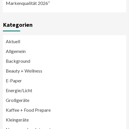
Markenqualität 2026“
Kategorien
Aktuell
Allgemein
Background
Beauty + Wellness
E-Paper
Energie/Licht
Großgeräte
Großgeräte
Wirtschaft
Kaffee + Food Prepare
LG feiert 10 Jahre InstaView
Kühl-/Gefrierkombinationen
Kleingeräte
3