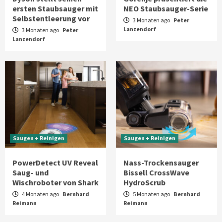
ersten Staubsauger mit
NEO Staubsauger-Serie
Selbstentleerung vor
3 Monaten ago
Peter
Lanzendorf
3 Monaten ago
Peter
Lanzendorf
Saugen + Reinigen
Saugen + Reinigen
PowerDetect UV Reveal
Nass-Trockensauger
Saug- und
Bissell CrossWave
Wischroboter von Shark
HydroScrub
4 Monaten ago
Bernhard
5 Monaten ago
Bernhard
Reimann
Reimann