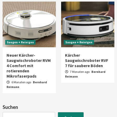
Saugen + Reinigen
Saugen + Reinigen
Neuer Kärcher-
Kärcher
Saugwischroboter RVM
Saugwischroboter RVF
4 Comfort mit
7 für saubere Böden
rotierenden
7 Monaten ago
Bernhard
Mikrofaserpads
Reimann
6 Monaten ago
Bernhard
Reimann
Suchen