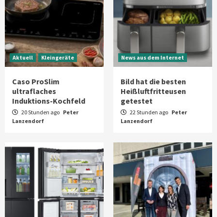
Aktuell
Kleingeräte
News aus dem Internet
Caso ProSlim
Bild hat die besten
ultraflaches
Heißluftfritteusen
Induktions-Kochfeld
getestet
20 Stunden ago
Peter
22 Stunden ago
Peter
Lanzendorf
Lanzendorf