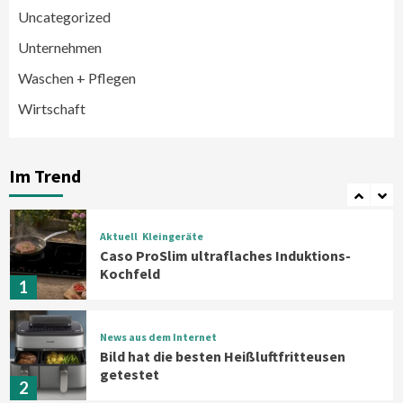
Uncategorized
Smart Living
Top Story
Unternehmen
Verbraucher setzen immer mehr auf
Klimageräte und Ventilatoren
Waschen + Pflegen
6
Wirtschaft
Aktuell
Großgeräte
Xiaomi bringt drei neue Mijia
Haushaltsgeräte mit Early Bird
Im Trend
Angeboten
7
Aktuell
Kleingeräte
Caso ProSlim ultraflaches Induktions-
Kochfeld
1
News aus dem Internet
Bild hat die besten Heißluftfritteusen
getestet
2