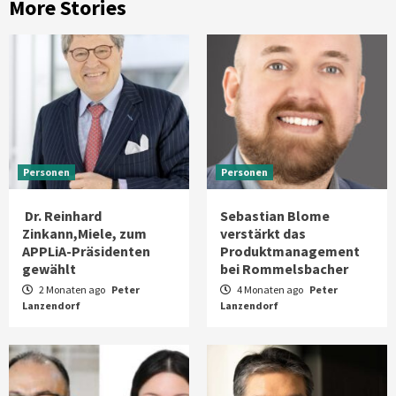
More Stories
Personen
Personen
Dr. Reinhard
Sebastian Blome
Zinkann,Miele, zum
verstärkt das
APPLiA-Präsidenten
Produktmanagement
gewählt
bei Rommelsbacher
2 Monaten ago
Peter
4 Monaten ago
Peter
Lanzendorf
Lanzendorf