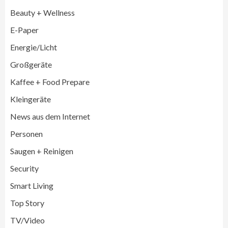
Beauty + Wellness
E-Paper
Energie/Licht
Großgeräte
Großgeräte
Wirtschaft
Kaffee + Food Prepare
LG feiert 10 Jahre InstaView
Kühl-/Gefrierkombinationen
Kleingeräte
3
News aus dem Internet
Wirtschaft
Personen
electroplus küchenplus und Miele
steigern Frequenz und Umsatz im
Saugen + Reinigen
Fachhandel
4
Security
Smart Living
Wirtschaft
medisana erhält Plus X Award für
Top Story
„Ausgezeichnete Markenqualität 2026“
5
TV/Video