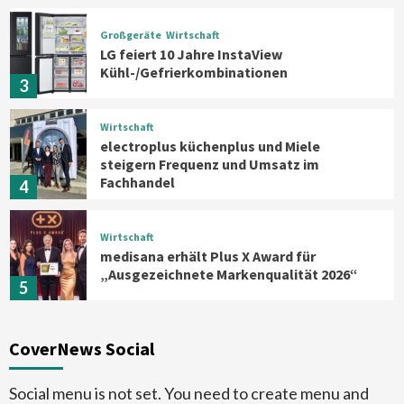
Großgeräte
Wirtschaft
LG feiert 10 Jahre InstaView
Kühl-/Gefrierkombinationen
3
Wirtschaft
electroplus küchenplus und Miele
steigern Frequenz und Umsatz im
Fachhandel
4
Wirtschaft
medisana erhält Plus X Award für
„Ausgezeichnete Markenqualität 2026“
5
Smart Living
Top Story
CoverNews Social
Verbraucher setzen immer mehr auf
Klimageräte und Ventilatoren
6
Social menu is not set. You need to create menu and