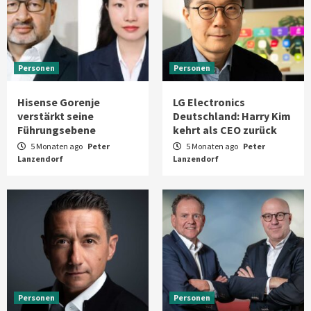
Personen
Personen
Hisense Gorenje
LG Electronics
verstärkt seine
Deutschland: Harry Kim
Führungsebene
kehrt als CEO zurück
5 Monaten ago
Peter
5 Monaten ago
Peter
Lanzendorf
Lanzendorf
Personen
Personen