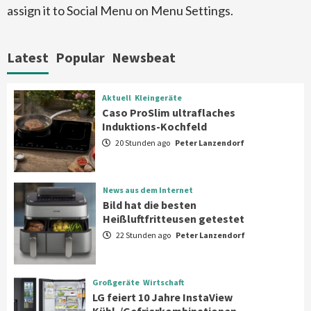
assign it to Social Menu on Menu Settings.
Aktuell
Großgeräte
Xiaomi bringt drei neue Mijia
Haushaltsgeräte mit Early Bird
Latest
Popular
Newsbeat
Angeboten
7
Aktuell
Kleingeräte
Aktuell
Kleingeräte
Caso ProSlim ultraflaches
Caso ProSlim ultraflaches Induktions-
Induktions-Kochfeld
Kochfeld
1
20 Stunden ago
Peter Lanzendorf
News aus dem Internet
News aus dem Internet
Bild hat die besten Heißluftfritteusen
Bild hat die besten
getestet
Heißluftfritteusen getestet
2
22 Stunden ago
Peter Lanzendorf
Großgeräte
Wirtschaft
LG feiert 10 Jahre InstaView
Großgeräte
Wirtschaft
Kühl-/Gefrierkombinationen
LG feiert 10 Jahre InstaView
3
Kühl-/Gefrierkombinationen