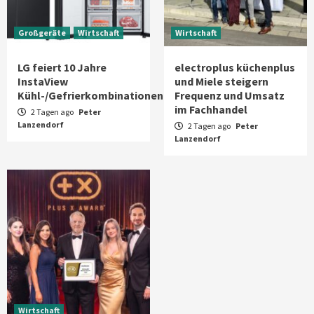
Großgeräte
Wirtschaft
Wirtschaft
LG feiert 10 Jahre
electroplus küchenplus
InstaView
und Miele steigern
Kühl-/Gefrierkombinationen
Frequenz und Umsatz
im Fachhandel
2 Tagen ago
Peter
Lanzendorf
2 Tagen ago
Peter
Lanzendorf
Wirtschaft