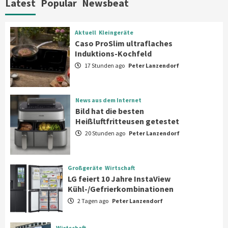
Latest
Popular
Newsbeat
Angeboten
7
Aktuell
Kleingeräte
Aktuell
Kleingeräte
Caso ProSlim ultraflaches
Caso ProSlim ultraflaches Induktions-
Induktions-Kochfeld
Kochfeld
1
17 Stunden ago
Peter Lanzendorf
News aus dem Internet
News aus dem Internet
Bild hat die besten Heißluftfritteusen
Bild hat die besten
getestet
Heißluftfritteusen getestet
2
20 Stunden ago
Peter Lanzendorf
Großgeräte
Wirtschaft
LG feiert 10 Jahre InstaView
Großgeräte
Wirtschaft
Kühl-/Gefrierkombinationen
LG feiert 10 Jahre InstaView
3
Kühl-/Gefrierkombinationen
2 Tagen ago
Peter Lanzendorf
Wirtschaft
electroplus küchenplus und Miele
steigern Frequenz und Umsatz im
Wirtschaft