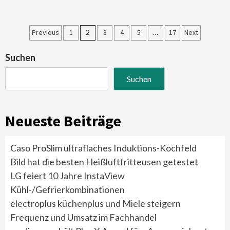
Seitennummerierung
Previous
1
2
3
4
5
…
17
Next
der
Suchen
Beiträge
Suchen
Neueste Beiträge
Caso ProSlim ultraflaches Induktions-Kochfeld
Bild hat die besten Heißluftfritteusen getestet
LG feiert 10 Jahre InstaView
Kühl-/Gefrierkombinationen
electroplus küchenplus und Miele steigern
Frequenz und Umsatz im Fachhandel