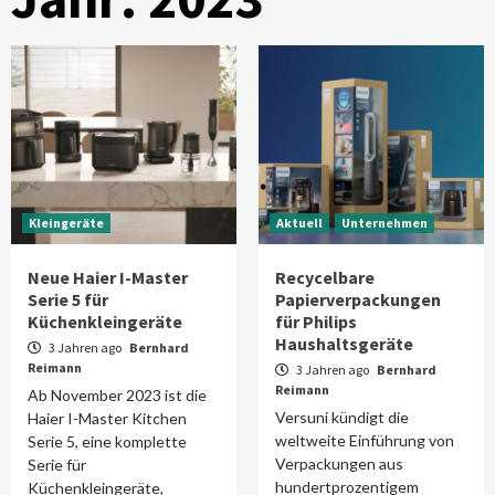
Kleingeräte
Aktuell
Unternehmen
Neue Haier I-Master
Recycelbare
Serie 5 für
Papierverpackungen
Küchenkleingeräte
für Philips
Haushaltsgeräte
3 Jahren ago
Bernhard
Reimann
3 Jahren ago
Bernhard
Reimann
Ab November 2023 ist die
Versuni kündigt die
Haier I-Master Kitchen
weltweite Einführung von
Serie 5, eine komplette
Verpackungen aus
Serie für
hundertprozentigem
Küchenkleingeräte,