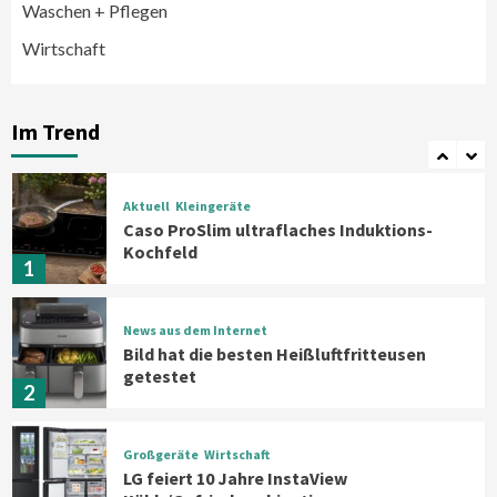
Klimageräte und Ventilatoren
Waschen + Pflegen
6
Wirtschaft
Aktuell
Großgeräte
Xiaomi bringt drei neue Mijia
Haushaltsgeräte mit Early Bird
Im Trend
Angeboten
7
Aktuell
Kleingeräte
Caso ProSlim ultraflaches Induktions-
Kochfeld
1
News aus dem Internet
Bild hat die besten Heißluftfritteusen
getestet
2
Großgeräte
Wirtschaft
LG feiert 10 Jahre InstaView