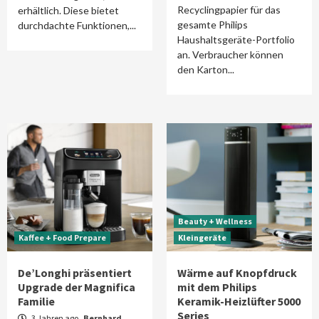
Recyclingpapier für das
erhältlich. Diese bietet
gesamte Philips
durchdachte Funktionen,...
Haushaltsgeräte-Portfolio
an. Verbraucher können
den Karton...
Beauty + Wellness
Kaffee + Food Prepare
Kleingeräte
De’Longhi präsentiert
Wärme auf Knopfdruck
Upgrade der Magnifica
mit dem Philips
Familie
Keramik-Heizlüfter 5000
Series
3 Jahren ago
Bernhard