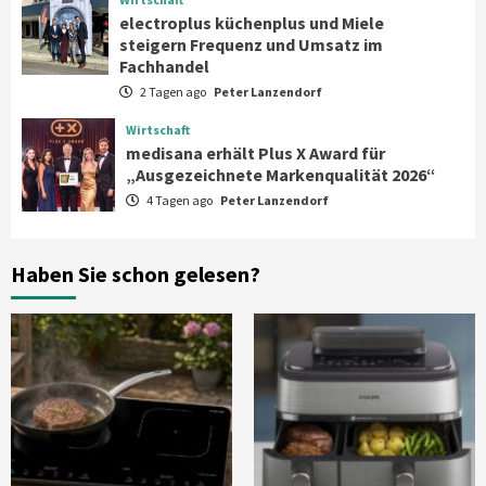
Fachhandel
4
electroplus küchenplus und Miele
steigern Frequenz und Umsatz im
Fachhandel
Wirtschaft
2 Tagen ago
Peter Lanzendorf
medisana erhält Plus X Award für
„Ausgezeichnete Markenqualität 2026“
Wirtschaft
5
medisana erhält Plus X Award für
„Ausgezeichnete Markenqualität 2026“
4 Tagen ago
Peter Lanzendorf
Smart Living
Top Story
Verbraucher setzen immer mehr auf
Klimageräte und Ventilatoren
6
Haben Sie schon gelesen?
Aktuell
Großgeräte
Xiaomi bringt drei neue Mijia
Haushaltsgeräte mit Early Bird
Angeboten
7