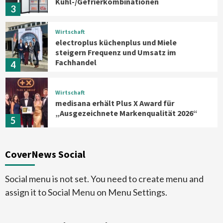
Kühl-/Gefrierkombinationen
3
Wirtschaft
electroplus küchenplus und Miele
steigern Frequenz und Umsatz im
Fachhandel
4
Wirtschaft
medisana erhält Plus X Award für
„Ausgezeichnete Markenqualität 2026“
5
Smart Living
Top Story
CoverNews Social
Verbraucher setzen immer mehr auf
Klimageräte und Ventilatoren
6
Social menu is not set. You need to create menu and
assign it to Social Menu on Menu Settings.
Aktuell
Großgeräte
Xiaomi bringt drei neue Mijia
Haushaltsgeräte mit Early Bird