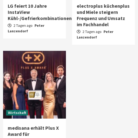
LG feiert 10 Jahre
electroplus küchenplus
InstaView
und Miele steigern
Kühl-/Gefrierkombinationen
Frequenz und Umsatz
im Fachhandel
2 Tagen ago
Peter
Lanzendorf
2 Tagen ago
Peter
Lanzendorf
Wirtschaft
medisana erhält Plus X
Award für