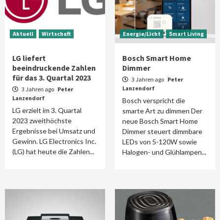
Aktuell
Wirtschaft
Energie/Licht
Smart Living
LG liefert
Bosch Smart Home
beeindruckende Zahlen
Dimmer
für das 3. Quartal 2023
3 Jahren ago
Peter
Lanzendorf
3 Jahren ago
Peter
Lanzendorf
Bosch verspricht die
LG erzielt im 3. Quartal
smarte Art zu dimmen Der
2023 zweithöchste
neue Bosch Smart Home
Ergebnisse bei Umsatz und
Dimmer steuert dimmbare
Gewinn. LG Electronics Inc.
LEDs von 5-120W sowie
(LG) hat heute die Zahlen...
Halogen- und Glühlampen...