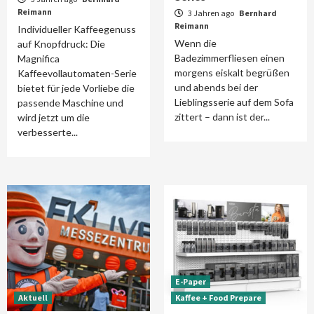
Reimann
3 Jahren ago
Bernhard
Reimann
Individueller Kaffeegenuss
Wenn die
auf Knopfdruck: Die
Badezimmerfliesen einen
Magnifica
morgens eiskalt begrüßen
Kaffeevollautomaten-Serie
und abends bei der
bietet für jede Vorliebe die
Lieblingsserie auf dem Sofa
passende Maschine und
zittert – dann ist der...
wird jetzt um die
verbesserte...
E-Paper
Aktuell
Kaffee + Food Prepare