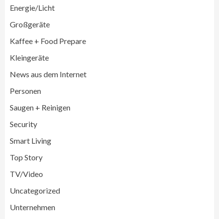
Energie/Licht
Großgeräte
Großgeräte
Wirtschaft
Kaffee + Food Prepare
LG feiert 10 Jahre InstaView
Kühl-/Gefrierkombinationen
Kleingeräte
3
News aus dem Internet
Wirtschaft
Personen
electroplus küchenplus und Miele
steigern Frequenz und Umsatz im
Saugen + Reinigen
Fachhandel
4
Security
Smart Living
Wirtschaft
medisana erhält Plus X Award für
Top Story
„Ausgezeichnete Markenqualität 2026“
5
TV/Video
Uncategorized
Smart Living
Top Story
Unternehmen
Verbraucher setzen immer mehr auf