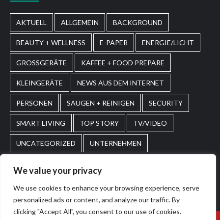
AKTUELL
ALLGEMEIN
BACKGROUND
BEAUTY + WELLNESS
E-PAPER
ENERGIE/LICHT
GROSSGERÄTE
KAFFEE + FOOD PREPARE
KLEINGERÄTE
NEWS AUS DEM INTERNET
PERSONEN
SAUGEN + REINIGEN
SECURITY
SMART LIVING
TOP STORY
TV/VIDEO
UNCATEGORIZED
UNTERNEHMEN
WASCHEN + PFLEGEN
WIRTSCHAFT
We value your privacy
We use cookies to enhance your browsing experience, serve
Home
Impressum
AGBs
personalized ads or content, and analyze our traffic. By
clicking "Accept All", you consent to our use of cookies.