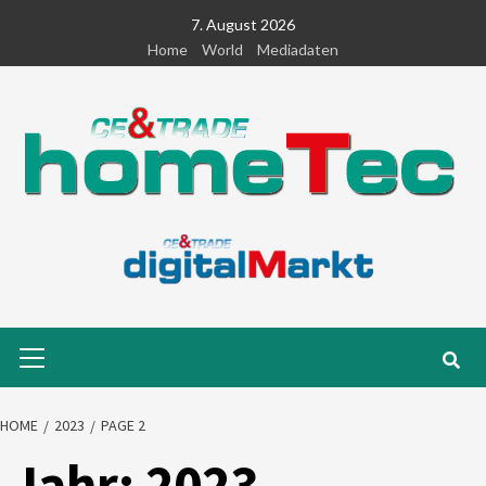
Skip
7. August 2026
to
Home
World
Mediadaten
content
Primary
Menu
HOME
2023
PAGE 2
Jahr:
2023