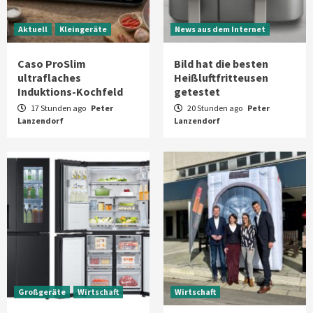
Aktuell
Kleingeräte
News aus dem Internet
Caso ProSlim
Bild hat die besten
ultraflaches
Heißluftfritteusen
Induktions-Kochfeld
getestet
17 Stunden ago
Peter
20 Stunden ago
Peter
Lanzendorf
Lanzendorf
Großgeräte
Wirtschaft
Wirtschaft