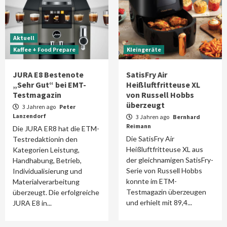
Aktuell
Kaffee + Food Prepare
Kleingeräte
JURA E8 Bestenote
SatisFry Air
„Sehr Gut“ bei EMT-
Heißluftfritteuse XL
Testmagazin
von Russell Hobbs
überzeugt
3 Jahren ago
Peter
Lanzendorf
3 Jahren ago
Bernhard
Reimann
Die JURA ER8 hat die ETM-
Die SatisFry Air
Testredaktionin den
Heißluftfritteuse XL aus
Kategorien Leistung,
der gleichnamigen SatisFry-
Handhabung, Betrieb,
Serie von Russell Hobbs
Individualisierung und
konnte im ETM-
Materialverarbeitung
Testmagazin überzeugen
überzeugt. Die erfolgreiche
und erhielt mit 89,4...
JURA E8 in...